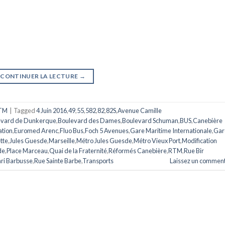
CONTINUER LA LECTURE
→
TM
|
Tagged
4 Juin 2016
,
49
,
55
,
582
,
82
,
82S
,
Avenue Camille
evard de Dunkerque
,
Boulevard des Dames
,
Boulevard Schuman
,
BUS
,
Canebière
ation
,
Euromed Arenc
,
Fluo Bus
,
Foch 5 Avenues
,
Gare Maritime Internationale
,
Gar
ette
,
Jules Guesde
,
Marseille
,
Métro Jules Guesde
,
Métro Vieux Port
,
Modification
de
,
Place Marceau
,
Quai de la Fraternité
,
Réformés Canebière
,
RTM
,
Rue Bir
ri Barbusse
,
Rue Sainte Barbe
,
Transports
Laissez un comment