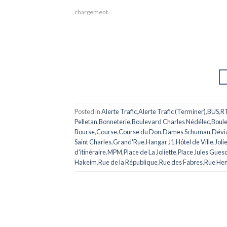
chargement…
Posted in
Alerte Trafic
,
Alerte Trafic (Terminer)
,
BUS
,
R
Pelletan
,
Bonneterie
,
Boulevard Charles Nédélec
,
Boul
Bourse
,
Course
,
Course du Don
,
Dames Schuman
,
Dévi
Saint Charles
,
Grand'Rue
,
Hangar J1
,
Hôtel de Ville
,
Joli
d'itinéraire
,
MPM
,
Place de La Joliette
,
Place Jules Gues
Hakeim
,
Rue de la République
,
Rue des Fabres
,
Rue Hen