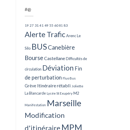
#@
27
31
49
55
60
83
19
41
81
Alerte Trafic
Arenc Le
BUS
Canebière
Silo
Bourse
Castellane
Difficultés de
Déviation
Fin
circulation
de perturbation
Fluo Bus
Itinéraire rétabli
Grève
Joliette
La Blancarde
M2
Lycée St Exupéry
Marseille
Manifestation
Modification
MPM
d'itinéraire