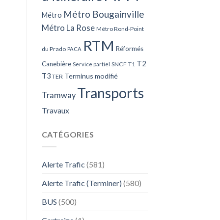
Métro Bougainville
Métro
Métro La Rose
Métro Rond-Point
RTM
Réformés
du Prado
PACA
T2
Canebière
SNCF
T1
Service partiel
T3
Terminus modifié
TER
Transports
Tramway
Travaux
CATÉGORIES
Alerte Trafic
(581)
Alerte Trafic (Terminer)
(580)
BUS
(500)