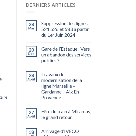
DERNIERS ARTICLES
Suppression des lignes
28
Mai
521,526 et 583 à partir
du 1er Juin 2024
Gare de l’Estaque : Vers
20
Déc
un abandon des services
publics ?
Travaux de
28
e
Août
modernisation de la
ligne Marseille –
Gardanne – Aix En
Provence
aire
Fête du train à Miramas,
27
Août
le grand retour
Arrivage d’IVECO
18
Fév