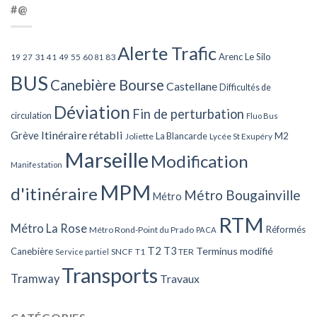
#@
Alerte Trafic
Arenc Le Silo
27
31
49
55
60
83
19
41
81
BUS
Canebière Bourse
Castellane
Difficultés de
Déviation
Fin de perturbation
circulation
Fluo Bus
Itinéraire rétabli
Grève
La Blancarde
M2
Joliette
Lycée St Exupéry
Marseille
Modification
Manifestation
MPM
d'itinéraire
Métro Bougainville
Métro
RTM
Métro La Rose
Réformés
Métro Rond-Point du Prado
PACA
T2
T3
Terminus modifié
Canebière
SNCF
T1
TER
Service partiel
Transports
Tramway
Travaux