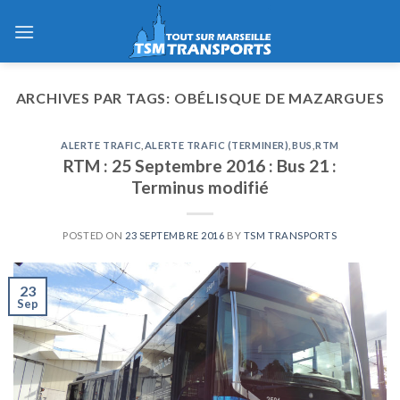
Skip
to
content
ARCHIVES PAR TAGS:
OBÉLISQUE DE MAZARGUES
ALERTE TRAFIC
,
ALERTE TRAFIC (TERMINER)
,
BUS
,
RTM
RTM : 25 Septembre 2016 : Bus 21 :
Terminus modifié
POSTED ON
23 SEPTEMBRE 2016
BY
TSM TRANSPORTS
23
Sep