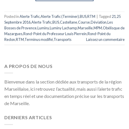
Posted in
Alerte Trafic
,
Alerte Trafic (Terminer)
,
BUS
,
RTM
|
Tagged
21
,
25
Septembre 2016
,
Alerte Trafic
,
BUS
,
Castellane
,
Course
,
Déviation
,
Les
Bosses de Provence
,
Luminy
,
Luminy Lachamp
,
Marseille
,
MPM
,
Obélisque de
Mazargues
,
Rond-Point du Professeur Louis Pierrein
,
Rond-Point du
Redon
,
RTM
,
Terminus modifié
,
Transports
Laissez un commentaire
A PROPOS DE NOUS
Bienvenue dans la section dédiée aux transports de la région
Marseillaise, ici retrouvez l’actualité, mais aussi l’alerte trafic
en temps réel et une documentation précise sur les transports
de Marseille.
DERNIERS ARTICLES