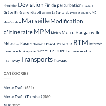
Déviation
Fin de perturbation
circulation
Fluo Bus
Itinéraire rétabli
Grève
La Blancarde
M2
Joliette
Lycée St Exupéry
Marseille
Modification
Manifestation
MPM
d'itinéraire
Métro Bougainville
Métro
RTM
Métro La Rose
Réformés
Métro Rond-Point du Prado
PACA
T2
T3
Terminus modifié
Canebière
SNCF
T1
TER
Service partiel
Transports
Tramway
Travaux
CATÉGORIES
Alerte Trafic
(581)
Alerte Trafic (Terminer)
(580)
BUS
(500)