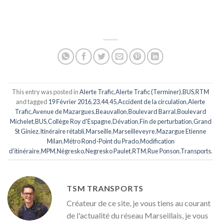
This entry was posted in
Alerte Trafic
,
Alerte Trafic (Terminer)
,
BUS
,
RTM
and tagged
19 Février 2016
,
23
,
44
,
45
,
Accident de la circulation
,
Alerte
Trafic
,
Avenue de Mazargues
,
Beauvallon
,
Boulevard Barral
,
Boulevard
Michelet
,
BUS
,
Collège Roy d'Espagne
,
Dévation
,
Fin de perturbation
,
Grand
St Giniez
,
Itinéraire rétabli
,
Marseille
,
Marseilleveyre
,
Mazargue Etienne
Milan
,
Métro Rond-Point du Prado
,
Modification
d'itinéraire
,
MPM
,
Négresko
,
Negresko Paulet
,
RTM
,
Rue Ponson
,
Transports
.
TSM TRANSPORTS
Créateur de ce site, je vous tiens au courant
de l'actualité du réseau Marseillais, je vous