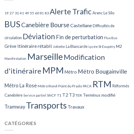
Alerte Trafic
Arenc Le Silo
27
31
49
55
60
83
19
41
81
BUS
Canebière Bourse
Castellane
Difficultés de
Déviation
Fin de perturbation
circulation
Fluo Bus
Itinéraire rétabli
Grève
La Blancarde
M2
Joliette
Lycée St Exupéry
Marseille
Modification
Manifestation
MPM
d'itinéraire
Métro Bougainville
Métro
RTM
Métro La Rose
Réformés
Métro Rond-Point du Prado
PACA
T2
T3
Terminus modifié
Canebière
SNCF
T1
TER
Service partiel
Transports
Tramway
Travaux
CATÉGORIES