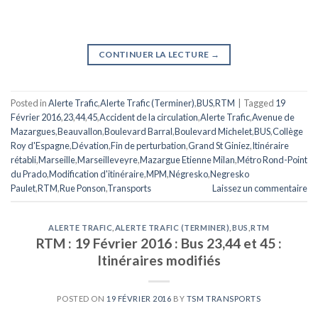
CONTINUER LA LECTURE
→
Posted in
Alerte Trafic
,
Alerte Trafic (Terminer)
,
BUS
,
RTM
|
Tagged
19
Février 2016
,
23
,
44
,
45
,
Accident de la circulation
,
Alerte Trafic
,
Avenue de
Mazargues
,
Beauvallon
,
Boulevard Barral
,
Boulevard Michelet
,
BUS
,
Collège
Roy d'Espagne
,
Dévation
,
Fin de perturbation
,
Grand St Giniez
,
Itinéraire
rétabli
,
Marseille
,
Marseilleveyre
,
Mazargue Etienne Milan
,
Métro Rond-Point
du Prado
,
Modification d'itinéraire
,
MPM
,
Négresko
,
Negresko
Paulet
,
RTM
,
Rue Ponson
,
Transports
Laissez un commentaire
ALERTE TRAFIC
,
ALERTE TRAFIC (TERMINER)
,
BUS
,
RTM
RTM : 19 Février 2016 : Bus 23,44 et 45 :
Itinéraires modifiés
POSTED ON
19 FÉVRIER 2016
BY
TSM TRANSPORTS