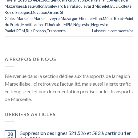
Mazargues
,
Beauvallon
,
Boulevard Barral
,
Boulevard Michelet
,
BUS
,
Collège
Roy d'Espagne
,
Dévation
,
Grand St
Giniez
,
Marseille
,
Marseilleveyre
,
Mazargue Etienne Milan
,
Métro Rond-Point
du Prado
,
Modification d'itinéraire
,
MPM
,
Négresko
,
Negresko
Paulet
,
RTM
,
Rue Ponson
,
Transports
Laissez un commentaire
A PROPOS DE NOUS
Bienvenue dans la section dédiée aux transports de la région
Marseillaise, ici retrouvez l’actualité, mais aussi l’alerte trafic
en temps réel et une documentation précise sur les transports
de Marseille.
DERNIERS ARTICLES
Suppression des lignes 521,526 et 583 à partir du 1er
28
Mai