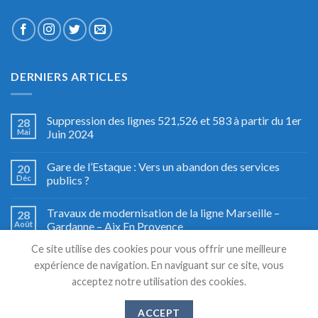
DERNIERS ARTICLES
Suppression des lignes 521,526 et 583 à partir du 1er
28
Mai
Juin 2024
Gare de l’Estaque : Vers un abandon des services
20
Déc
publics ?
Travaux de modernisation de la ligne Marseille –
28
Août
Gardanne – Aix En Provence
Ce site utilise des cookies pour vous offrir une meilleure
Fête du train à Miramas, le grand retour
27
expérience de navigation. En naviguant sur ce site, vous
Août
acceptez notre utilisation des cookies.
ACCEPT
Copyright 2026 © TSM TRANSPORTS