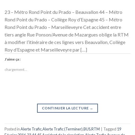
23 – Métro Rond Point du Prado – Beauvallon 44 – Métro
Rond Point du Prado – Collège Roy d’Espagne 45 – Métro
Rond Point du Prado – Marseilleveyre Cet accident entre
tiers angle Rue Ponson/Avenue de Mazargues oblige la RTM
à modifier l’itinéraire de ces lignes vers Beauvallon, Collège
Roy d’Espagne et Marseilleveyre par […]
J’aime ça :
chargement…
CONTINUER LA LECTURE
→
Posted in
Alerte Trafic
,
Alerte Trafic (Terminer)
,
BUS
,
RTM
|
Tagged
19
Février 2016
,
23
,
44
,
45
,
Accident de la circulation
,
Alerte Trafic
,
Avenue de