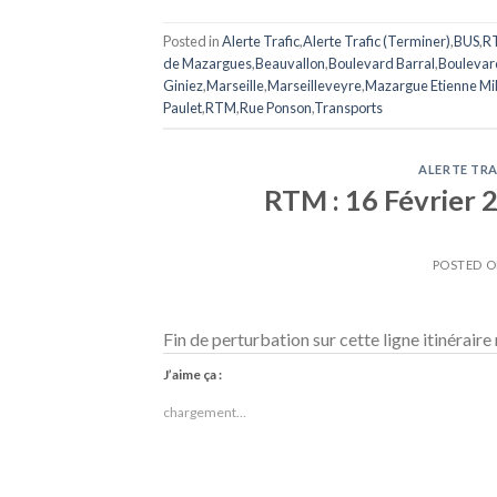
Posted in
Alerte Trafic
,
Alerte Trafic (Terminer)
,
BUS
,
R
de Mazargues
,
Beauvallon
,
Boulevard Barral
,
Boulevar
Giniez
,
Marseille
,
Marseilleveyre
,
Mazargue Etienne Mi
Paulet
,
RTM
,
Rue Ponson
,
Transports
ALERTE TRA
RTM : 16 Février 2
POSTED 
Fin de perturbation sur cette ligne itinéraire 
J’aime ça :
chargement…