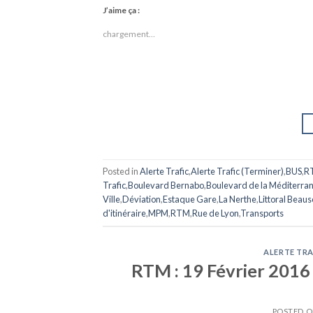
J’aime ça :
chargement…
Posted in
Alerte Trafic
,
Alerte Trafic (Terminer)
,
BUS
,
R
Trafic
,
Boulevard Bernabo
,
Boulevard de la Méditerra
Ville
,
Déviation
,
Estaque Gare
,
La Nerthe
,
Littoral Beaus
d'itinéraire
,
MPM
,
RTM
,
Rue de Lyon
,
Transports
ALERTE TRA
RTM : 19 Février 2016 
POSTED 