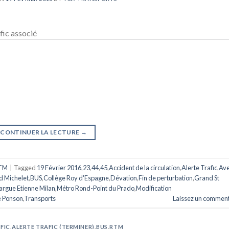
afic associé
CONTINUER LA LECTURE
→
TM
|
Tagged
19 Février 2016
,
23
,
44
,
45
,
Accident de la circulation
,
Alerte Trafic
,
Av
d Michelet
,
BUS
,
Collège Roy d'Espagne
,
Dévation
,
Fin de perturbation
,
Grand St
rgue Etienne Milan
,
Métro Rond-Point du Prado
,
Modification
 Ponson
,
Transports
Laissez un comment
FIC
,
ALERTE TRAFIC (TERMINER)
,
BUS
,
RTM