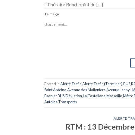
l’itinéraire Rond-point du […]
J’aime ça :
chargement…
Posted in
Alerte Trafic
,
Alerte Trafic (Terminer)
,
BUS
,
R
Saint Antoine
,
Avenue des Malloniers
,
Avenue Jenny Hé
Barnier
,
BUS
,
Déviation
,
La Castellane
,
Marseille
,
Métro 
Antoine
,
Transports
ALERTE TRA
RTM : 13 Décembre 2