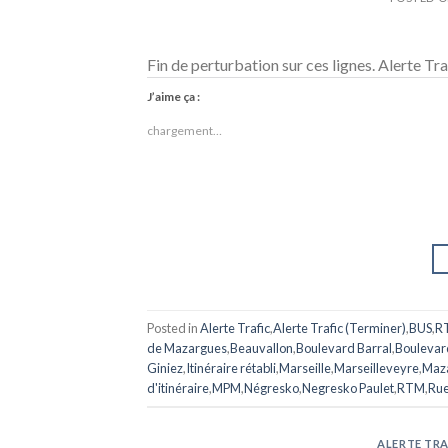
Fin de perturbation sur ces lignes. Alerte Tr
J’aime ça :
chargement…
Posted in
Alerte Trafic
,
Alerte Trafic (Terminer)
,
BUS
,
R
de Mazargues
,
Beauvallon
,
Boulevard Barral
,
Boulevar
Giniez
,
Itinéraire rétabli
,
Marseille
,
Marseilleveyre
,
Maza
d'itinéraire
,
MPM
,
Négresko
,
Negresko Paulet
,
RTM
,
Rue
ALERTE TRA