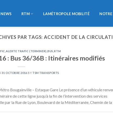
NEWS
RTM
LAMÉTROPOLE MOBILITÉ
NOTRE 
CHIVES PAR TAGS:
ACCIDENT DE LA CIRCULAT
FIC
,
ALERTE TRAFIC (TERMINER)
,
BUS
,
RTM
 : Bus 36/36B : Itinéraires modifiés
N
31 OCTOBRE 2016
BY
TSM TRANSPORTS
étro Bougainville – Estaque Gare Le présence d’un véhicule renve
éraire de cette ligne jusqu’à la fin de l’intervention des services
le par la Rue de Lyon, Boulevard de la Méditerranée, Chemin de la