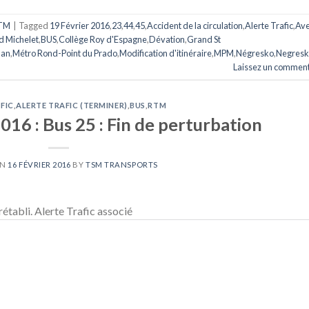
TM
|
Tagged
19 Février 2016
,
23
,
44
,
45
,
Accident de la circulation
,
Alerte Trafic
,
Av
d Michelet
,
BUS
,
Collège Roy d'Espagne
,
Dévation
,
Grand St
lan
,
Métro Rond-Point du Prado
,
Modification d'itinéraire
,
MPM
,
Négresko
,
Negres
Laissez un comment
FIC
,
ALERTE TRAFIC (TERMINER)
,
BUS
,
RTM
016 : Bus 25 : Fin de perturbation
ON
16 FÉVRIER 2016
BY
TSM TRANSPORTS
rétabli. Alerte Trafic associé