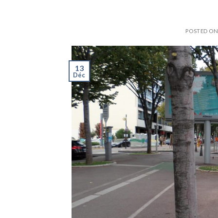
POSTED O
13
Déc