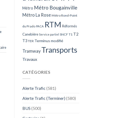
Métro Bougainville
Métro
Métro La Rose
Métro Rond-Point
RTM
Réformés
du Prado
PACA
e
T2
Canebière
SNCF
T1
Service partiel
T3
Terminus modifié
TER
Transports
aire
Tramway
Travaux
CATÉGORIES
Alerte Trafic
(581)
Alerte Trafic (Terminer)
(580)
BUS
(500)