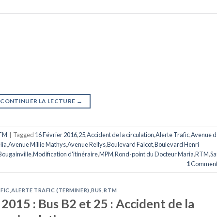
CONTINUER LA LECTURE
→
TM
|
Tagged
16 Février 2016
,
25
,
Accident de la circulation
,
Alerte Trafic
,
Avenue d
lia
,
Avenue Millie Mathys
,
Avenue Rellys
,
Boulevard Falcot
,
Boulevard Henri
Bougainville
,
Modification d'itinéraire
,
MPM
,
Rond-point du Docteur Maria
,
RTM
,
Sa
1
Comment
FIC
,
ALERTE TRAFIC (TERMINER)
,
BUS
,
RTM
015 : Bus B2 et 25 : Accident de la