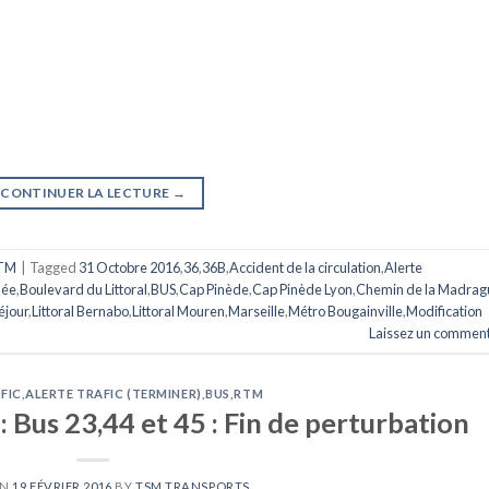
CONTINUER LA LECTURE
→
TM
|
Tagged
31 Octobre 2016
,
36
,
36B
,
Accident de la circulation
,
Alerte
née
,
Boulevard du Littoral
,
BUS
,
Cap Pinède
,
Cap Pinède Lyon
,
Chemin de la Madrag
éjour
,
Littoral Bernabo
,
Littoral Mouren
,
Marseille
,
Métro Bougainville
,
Modification
Laissez un comment
FIC
,
ALERTE TRAFIC (TERMINER)
,
BUS
,
RTM
: Bus 23,44 et 45 : Fin de perturbation
ON
19 FÉVRIER 2016
BY
TSM TRANSPORTS