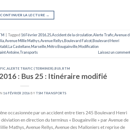
CONTINUER LA LECTURE
→
TM
|
Tagged
16 Février 2016
,
25
,
Accident de la circulation
,
Alerte Trafic
,
Avenue d
lia
,
Avenue Millie Mathys
,
Avenue Rellys
,
Boulevard Falcot
,
Boulevard Henri
établi
,
La Castellane
,
Marseille
,
Métro Bougainville
,
Modification
aint Antoine
,
Transports
Laissez un comment
FIC
,
ALERTE TRAFIC (TERMINER)
,
BUS
,
RTM
2016 : Bus 25 : Itinéraire modifié
ON
16 FÉVRIER 2016
BY
TSM TRANSPORTS
gêne occasionnée par un accident entre tiers 245 Boulevard Henri
 déviation en direction du terminus « Bougainville » par Avenue de
illie Mathys, Avenue Rellys, Avenue des Malloniers et reprise de