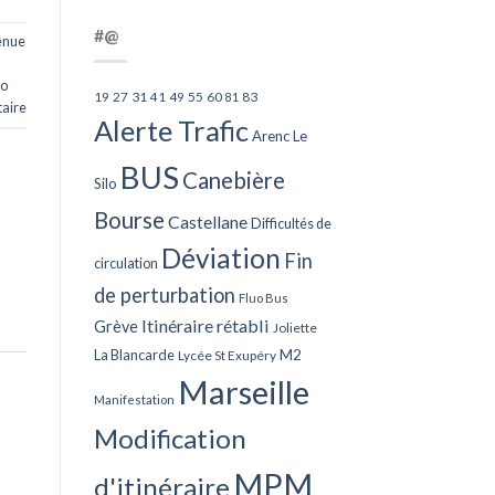
#@
enue
ko
27
31
49
55
60
83
19
41
81
aire
Alerte Trafic
Arenc Le
BUS
Canebière
Silo
Bourse
Castellane
Difficultés de
Déviation
Fin
circulation
de perturbation
Fluo Bus
Itinéraire rétabli
Grève
Joliette
La Blancarde
M2
Lycée St Exupéry
Marseille
Manifestation
Modification
MPM
d'itinéraire