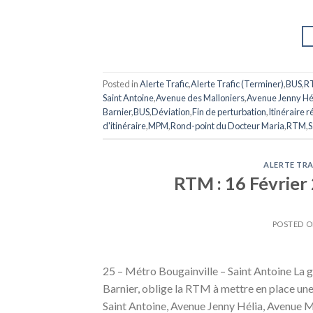
Posted in
Alerte Trafic
,
Alerte Trafic (Terminer)
,
BUS
,
R
Saint Antoine
,
Avenue des Malloniers
,
Avenue Jenny Hé
Barnier
,
BUS
,
Déviation
,
Fin de perturbation
,
Itinéraire r
d'itinéraire
,
MPM
,
Rond-point du Docteur Maria
,
RTM
,
S
ALERTE TRA
RTM : 16 Février 
POSTED 
25 – Métro Bougainville – Saint Antoine La 
Barnier, oblige la RTM à mettre en place une
Saint Antoine, Avenue Jenny Hélia, Avenue M