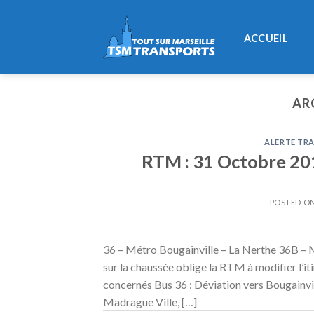
Skip
to
ACCUEIL
content
AR
ALERTE TRA
RTM : 31 Octobre 2016
POSTED O
36 – Métro Bougainville – La Nerthe 36B – M
sur la chaussée oblige la RTM à modifier l’itin
concernés Bus 36 : Déviation vers Bougainvil
Madrague Ville, […]