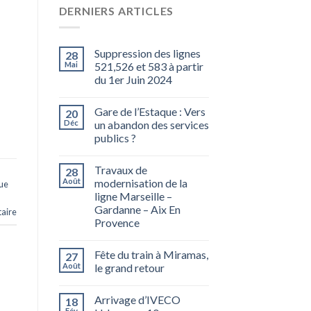
DERNIERS ARTICLES
Suppression des lignes
28
Mai
521,526 et 583 à partir
du 1er Juin 2024
Gare de l’Estaque : Vers
20
Déc
un abandon des services
publics ?
Travaux de
28
Août
modernisation de la
ue
ligne Marseille –
Gardanne – Aix En
aire
Provence
Fête du train à Miramas,
27
Août
le grand retour
Arrivage d’IVECO
18
Fév