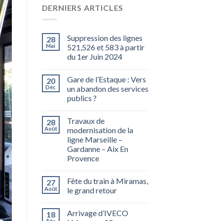
DERNIERS ARTICLES
Suppression des lignes
28
Mai
521,526 et 583 à partir
du 1er Juin 2024
Gare de l’Estaque : Vers
20
Déc
un abandon des services
publics ?
Travaux de
28
Août
modernisation de la
ligne Marseille –
Gardanne – Aix En
Provence
Fête du train à Miramas,
27
Août
le grand retour
Arrivage d’IVECO
18
Fév