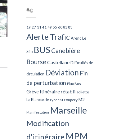
#@
27
31
49
55
60
83
19
41
81
Alerte Trafic
Arenc Le
BUS
Canebière
Silo
Bourse
Castellane
Difficultés de
Déviation
Fin
circulation
de perturbation
Fluo Bus
Itinéraire rétabli
Grève
Joliette
La Blancarde
M2
Lycée St Exupéry
Marseille
Manifestation
Modification
MPM
d'itinéraire