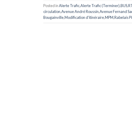
Posted in
Alerte Trafic
,
Alerte Trafic (Terminer)
,
BUS
,
R
circulation
,
Avenue André Roussin
,
Avenue Fernand Sa
Bougainville
,
Modification d'itinéraire
,
MPM
,
Rabelais P