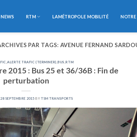
NEWS
RTM
LAMÉTROPOLE MOBILITÉ
NOTRE 
ARCHIVES PAR TAGS:
AVENUE FERNAND SARDO
FIC
,
ALERTE TRAFIC (TERMINER)
,
BUS
,
RTM
 2015 : Bus 25 et 36/36B : Fin de
perturbation
N
28 SEPTEMBRE 2015
BY
TSM TRANSPORTS