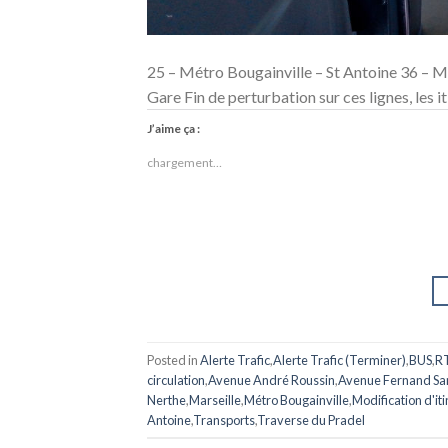
25 – Métro Bougainville – St Antoine 36 – M
Gare Fin de perturbation sur ces lignes, les it
J’aime ça :
chargement…
Posted in
Alerte Trafic
,
Alerte Trafic (Terminer)
,
BUS
,
R
circulation
,
Avenue André Roussin
,
Avenue Fernand Sa
Nerthe
,
Marseille
,
Métro Bougainville
,
Modification d'it
Antoine
,
Transports
,
Traverse du Pradel