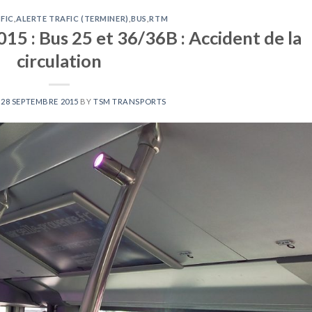
FIC
,
ALERTE TRAFIC (TERMINER)
,
BUS
,
RTM
5 : Bus 25 et 36/36B : Accident de la
circulation
N
28 SEPTEMBRE 2015
BY
TSM TRANSPORTS