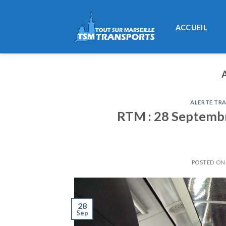
Skip
to
ACCUEIL
content
ALERTE TRA
RTM : 28 Septembre
POSTED O
28
Sep