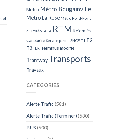
Métro Bougainville
Métro
Métro La Rose
adel
Métro Rond-Point
RTM
Réformés
du Prado
PACA
T2
Canebière
SNCF
T1
Service partiel
T3
Terminus modifié
TER
Transports
Tramway
Travaux
CATÉGORIES
Alerte Trafic
(581)
Alerte Trafic (Terminer)
(580)
BUS
(500)