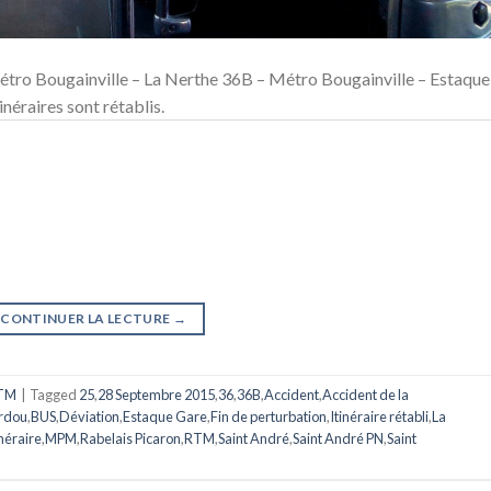
étro Bougainville – La Nerthe 36B – Métro Bougainville – Estaque
inéraires sont rétablis.
CONTINUER LA LECTURE
→
TM
|
Tagged
25
,
28 Septembre 2015
,
36
,
36B
,
Accident
,
Accident de la
rdou
,
BUS
,
Déviation
,
Estaque Gare
,
Fin de perturbation
,
Itinéraire rétabli
,
La
inéraire
,
MPM
,
Rabelais Picaron
,
RTM
,
Saint André
,
Saint André PN
,
Saint