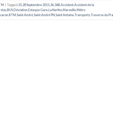
TM
|
Tagged
25
,
28 Septembre 2015
,
36
,
36B
,
Accident
,
Accident de la
rdou
,
BUS
,
Déviation
,
Estaque Gare
,
La Nerthe
,
Marseille
,
Métro
icaron
,
RTM
,
Saint André
,
Saint André PN
,
Saint Antoine
,
Transports
,
Traverse du Pr