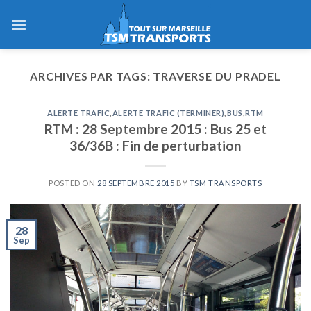
Skip
to
content
ARCHIVES PAR TAGS:
TRAVERSE DU PRADEL
ALERTE TRAFIC
,
ALERTE TRAFIC (TERMINER)
,
BUS
,
RTM
RTM : 28 Septembre 2015 : Bus 25 et
36/36B : Fin de perturbation
POSTED ON
28 SEPTEMBRE 2015
BY
TSM TRANSPORTS
28
Sep