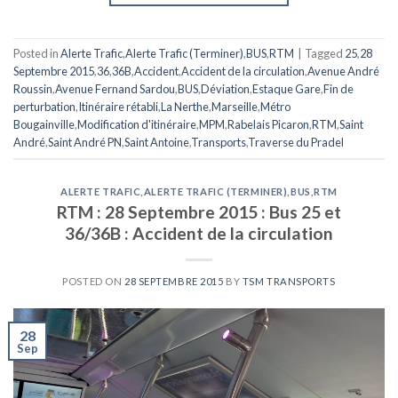
Posted in
Alerte Trafic
,
Alerte Trafic (Terminer)
,
BUS
,
RTM
|
Tagged
25
,
28
Septembre 2015
,
36
,
36B
,
Accident
,
Accident de la circulation
,
Avenue André
Roussin
,
Avenue Fernand Sardou
,
BUS
,
Déviation
,
Estaque Gare
,
Fin de
perturbation
,
Itinéraire rétabli
,
La Nerthe
,
Marseille
,
Métro
Bougainville
,
Modification d'itinéraire
,
MPM
,
Rabelais Picaron
,
RTM
,
Saint
André
,
Saint André PN
,
Saint Antoine
,
Transports
,
Traverse du Pradel
ALERTE TRAFIC
,
ALERTE TRAFIC (TERMINER)
,
BUS
,
RTM
RTM : 28 Septembre 2015 : Bus 25 et
36/36B : Accident de la circulation
POSTED ON
28 SEPTEMBRE 2015
BY
TSM TRANSPORTS
28
Sep