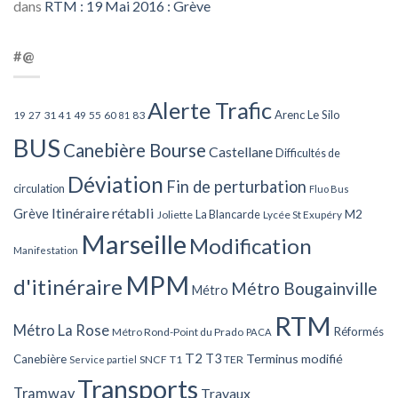
dans
RTM : 19 Mai 2016 : Grève
#@
Alerte Trafic
Arenc Le Silo
27
31
49
55
60
83
19
41
81
BUS
Canebière Bourse
Castellane
Difficultés de
Déviation
Fin de perturbation
circulation
Fluo Bus
Itinéraire rétabli
Grève
La Blancarde
M2
Joliette
Lycée St Exupéry
Marseille
Modification
Manifestation
MPM
d'itinéraire
Métro Bougainville
Métro
RTM
Métro La Rose
Réformés
Métro Rond-Point du Prado
PACA
T2
T3
Terminus modifié
Canebière
SNCF
T1
TER
Service partiel
Transports
Tramway
Travaux