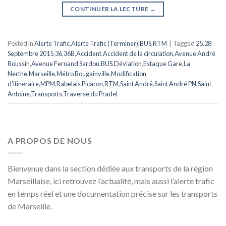
CONTINUER LA LECTURE
→
Posted in
Alerte Trafic
,
Alerte Trafic (Terminer)
,
BUS
,
RTM
|
Tagged
25
,
28
Septembre 2015
,
36
,
36B
,
Accident
,
Accident de la circulation
,
Avenue André
Roussin
,
Avenue Fernand Sardou
,
BUS
,
Déviation
,
Estaque Gare
,
La
Nerthe
,
Marseille
,
Métro Bougainville
,
Modification
d'itinéraire
,
MPM
,
Rabelais Picaron
,
RTM
,
Saint André
,
Saint André PN
,
Saint
Antoine
,
Transports
,
Traverse du Pradel
A PROPOS DE NOUS
Bienvenue dans la section dédiée aux transports de la région
Marseillaise, ici retrouvez l’actualité, mais aussi l’alerte trafic
en temps réel et une documentation précise sur les transports
de Marseille.