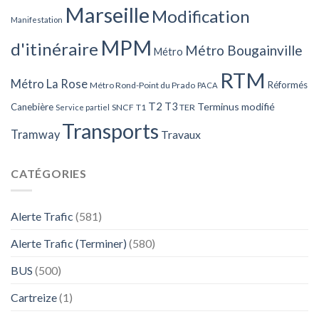
Marseille
Modification
Manifestation
MPM
d'itinéraire
Métro Bougainville
Métro
RTM
Métro La Rose
Réformés
Métro Rond-Point du Prado
PACA
T2
T3
Terminus modifié
Canebière
SNCF
T1
TER
Service partiel
Transports
Tramway
Travaux
CATÉGORIES
Alerte Trafic
(581)
Alerte Trafic (Terminer)
(580)
BUS
(500)
Cartreize
(1)