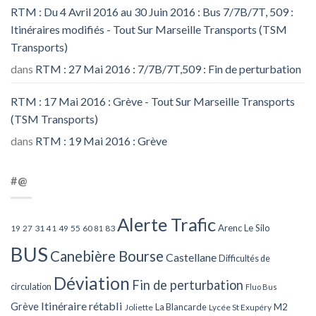
RTM : Du 4 Avril 2016 au 30 Juin 2016 : Bus 7/7B/7T, 509 :
Itinéraires modifiés - Tout Sur Marseille Transports (TSM
Transports)
dans
RTM : 27 Mai 2016 : 7/7B/7T,509 : Fin de perturbation
RTM : 17 Mai 2016 : Grève - Tout Sur Marseille Transports
(TSM Transports)
dans
RTM : 19 Mai 2016 : Grève
#@
Alerte Trafic
Arenc Le Silo
27
31
49
55
60
83
19
41
81
BUS
Canebière Bourse
Castellane
Difficultés de
Déviation
Fin de perturbation
circulation
Fluo Bus
Itinéraire rétabli
Grève
La Blancarde
M2
Joliette
Lycée St Exupéry