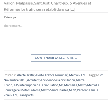
Vallon, Malpassé, Sant Just, Chartreux, 5 Avenues et
Réformés Le trafic sera rétabli dans sa […]
J’aime ça :
chargement…
CONTINUER LA LECTURE
→
Posted in
Alerte Trafic
,
Alerte Trafic (Terminer)
,
Métro
,
RTM
|
Tagged
26
Novembre 2015
,
Accident
,
Accident de la circulation
,
Alerte
Trafic
,
BUS
,
Interruption de la circulation
,
M1
,
Marseille
,
Métro
,
Métro La
Fourragère
,
Métro La Rose
,
Métro Saint Charles
,
MPM
,
Personne sur la
voie
,
RTM
,
Transports