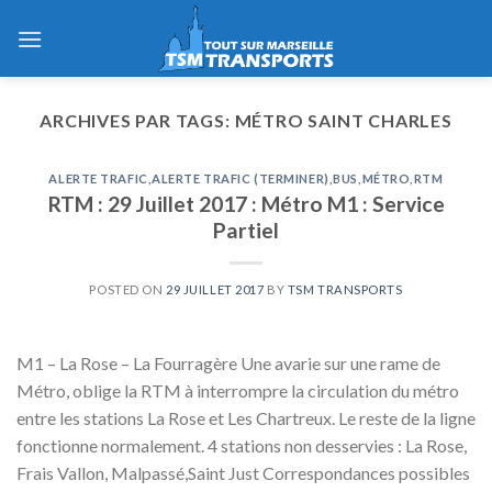
Skip
to
content
ARCHIVES PAR TAGS:
MÉTRO SAINT CHARLES
ALERTE TRAFIC
,
ALERTE TRAFIC (TERMINER)
,
BUS
,
MÉTRO
,
RTM
RTM : 29 Juillet 2017 : Métro M1 : Service
Partiel
POSTED ON
29 JUILLET 2017
BY
TSM TRANSPORTS
M1 – La Rose – La Fourragère Une avarie sur une rame de
Métro, oblige la RTM à interrompre la circulation du métro
entre les stations La Rose et Les Chartreux. Le reste de la ligne
fonctionne normalement. 4 stations non desservies : La Rose,
Frais Vallon, Malpassé,Saint Just Correspondances possibles