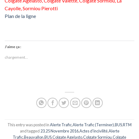
Colgate Agelasto, Colgate Valette, Colgate Sormiou, La
Cayolle, Sormiou Pierotti
Plan de la ligne
J’aime ça :
chargement…
This entry was posted in
Alerte Trafic
,
Alerte Trafic (Terminer)
,
BUS
,
RTM
and tagged
23
,
25 Novembre 2016
,
Actes d'incivilité
,
Alerte
Trafic
,
Beauvallon
,
BUS
,
Colgate Agelasto
,
Colgate Sormiou
,
Colgate