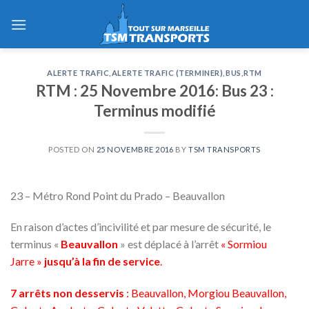
Skip
to
content
ALERTE TRAFIC
,
ALERTE TRAFIC (TERMINER)
,
BUS
,
RTM
RTM : 25 Novembre 2016: Bus 23 :
Terminus modifié
POSTED ON
25 NOVEMBRE 2016
BY
TSM TRANSPORTS
23 – Métro Rond Point du Prado – Beauvallon
En raison d’actes d’incivilité et par mesure de sécurité, le
terminus «
Beauvallon
» est déplacé à l’arrêt
« Sormiou
Jarre »
jusqu’à la fin de service
.
7 arrêts non desservis
: Beauvallon, Morgiou Beauvallon,