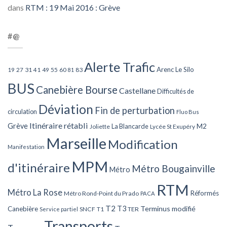
dans
RTM : 19 Mai 2016 : Grève
#@
Alerte Trafic
Arenc Le Silo
27
31
49
55
60
83
19
41
81
BUS
Canebière Bourse
Castellane
Difficultés de
Déviation
Fin de perturbation
circulation
Fluo Bus
Itinéraire rétabli
Grève
La Blancarde
M2
Joliette
Lycée St Exupéry
Marseille
Modification
Manifestation
MPM
d'itinéraire
Métro Bougainville
Métro
RTM
Métro La Rose
Réformés
Métro Rond-Point du Prado
PACA
T2
T3
Terminus modifié
Canebière
SNCF
T1
TER
Service partiel
Transports