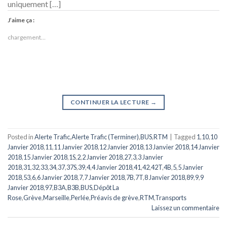
uniquement […]
J’aime ça :
chargement…
CONTINUER LA LECTURE
→
Posted in
Alerte Trafic
,
Alerte Trafic (Terminer)
,
BUS
,
RTM
|
Tagged
1
,
10
,
10
Janvier 2018
,
11
,
11 Janvier 2018
,
12 Janvier 2018
,
13 Janvier 2018
,
14 Janvier
2018
,
15 Janvier 2018
,
1S
,
2
,
2 Janvier 2018
,
27
,
3
,
3 Janvier
2018
,
31
,
32
,
33
,
34
,
37
,
37S
,
39
,
4
,
4 Janvier 2018
,
41
,
42
,
42T
,
4B
,
5
,
5 Janvier
2018
,
53
,
6
,
6 Janvier 2018
,
7
,
7 Janvier 2018
,
7B
,
7T
,
8 Janvier 2018
,
89
,
9
,
9
Janvier 2018
,
97
,
B3A
,
B3B
,
BUS
,
Dépôt La
Rose
,
Grève
,
Marseille
,
Perlée
,
Préavis de grève
,
RTM
,
Transports
Laissez un commentaire