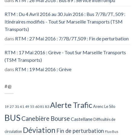
dans
RTM : 26 Mai 2016 : Bus 89 : Service interrompu
RTM : Du 4 Avril 2016 au 30 Juin 2016 : Bus 7/7B/7T, 509 :
Itinéraires modifiés - Tout Sur Marseille Transports (TSM
Transports)
dans
RTM : 27 Mai 2016 : 7/7B/7T,509 : Fin de perturbation
RTM : 17 Mai 2016 : Grève - Tout Sur Marseille Transports
(TSM Transports)
dans
RTM : 19 Mai 2016 : Grève
#@
Alerte Trafic
Arenc Le Silo
27
31
49
55
60
83
19
41
81
BUS
Canebière Bourse
Castellane
Difficultés de
Déviation
Fin de perturbation
circulation
Fluo Bus