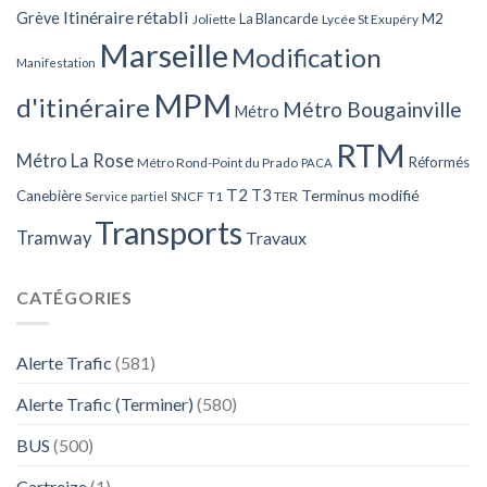
Itinéraire rétabli
Grève
La Blancarde
M2
Joliette
Lycée St Exupéry
Marseille
Modification
Manifestation
MPM
d'itinéraire
Métro Bougainville
Métro
RTM
Métro La Rose
Réformés
Métro Rond-Point du Prado
PACA
T2
T3
Terminus modifié
Canebière
SNCF
T1
TER
Service partiel
Transports
Tramway
Travaux
CATÉGORIES
Alerte Trafic
(581)
Alerte Trafic (Terminer)
(580)
BUS
(500)
Cartreize
(1)