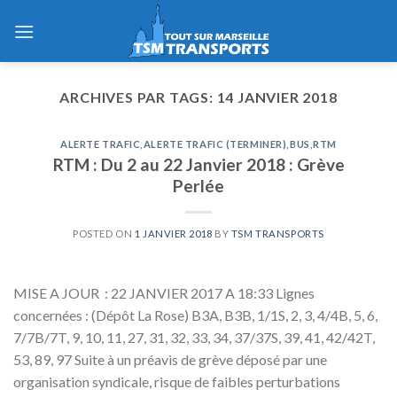
Skip
to
content
ARCHIVES PAR TAGS:
14 JANVIER 2018
ALERTE TRAFIC
,
ALERTE TRAFIC (TERMINER)
,
BUS
,
RTM
RTM : Du 2 au 22 Janvier 2018 : Grève
Perlée
POSTED ON
1 JANVIER 2018
BY
TSM TRANSPORTS
MISE A JOUR : 22 JANVIER 2017 A 18:33 Lignes
concernées : (Dépôt La Rose) B3A, B3B, 1/1S, 2, 3, 4/4B, 5, 6,
7/7B/7T, 9, 10, 11, 27, 31, 32, 33, 34, 37/37S, 39, 41, 42/42T,
53, 89, 97 Suite à un préavis de grève déposé par une
organisation syndicale, risque de faibles perturbations