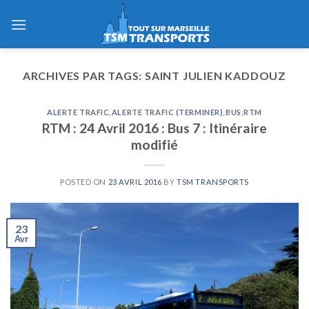
Skip
to
content
ARCHIVES PAR TAGS:
SAINT JULIEN KADDOUZ
ALERTE TRAFIC
,
ALERTE TRAFIC (TERMINER)
,
BUS
,
RTM
RTM : 24 Avril 2016 : Bus 7 : Itinéraire
modifié
POSTED ON
23 AVRIL 2016
BY
TSM TRANSPORTS
23
Avr