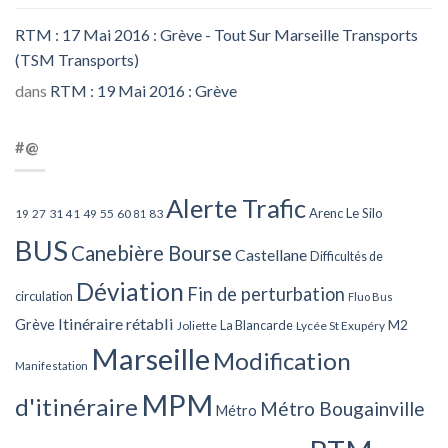
RTM : 17 Mai 2016 : Grève - Tout Sur Marseille Transports
(TSM Transports)
dans
RTM : 19 Mai 2016 : Grève
#@
Alerte Trafic
Arenc Le Silo
27
31
49
55
60
83
19
41
81
BUS
Canebière Bourse
Castellane
Difficultés de
Déviation
Fin de perturbation
circulation
Fluo Bus
Itinéraire rétabli
Grève
La Blancarde
M2
Joliette
Lycée St Exupéry
Marseille
Modification
Manifestation
MPM
d'itinéraire
Métro Bougainville
Métro