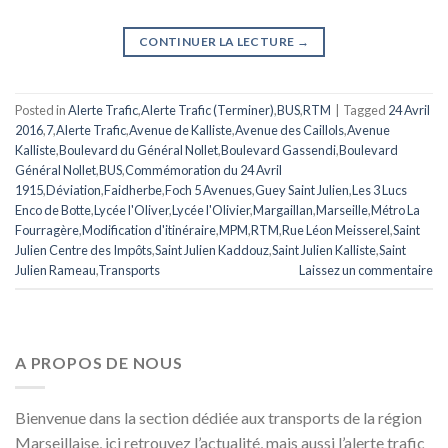
CONTINUER LA LECTURE
→
Posted in
Alerte Trafic
,
Alerte Trafic (Terminer)
,
BUS
,
RTM
|
Tagged
24 Avril
2016
,
7
,
Alerte Trafic
,
Avenue de Kalliste
,
Avenue des Caillols
,
Avenue
Kalliste
,
Boulevard du Général Nollet
,
Boulevard Gassendi
,
Boulevard
Général Nollet
,
BUS
,
Commémoration du 24 Avril
1915
,
Déviation
,
Faidherbe
,
Foch 5 Avenues
,
Guey Saint Julien
,
Les 3 Lucs
Enco de Botte
,
Lycée l'Oliver
,
Lycée l'Olivier
,
Margaillan
,
Marseille
,
Métro La
Fourragère
,
Modification d'itinéraire
,
MPM
,
RTM
,
Rue Léon Meisserel
,
Saint
Julien Centre des Impôts
,
Saint Julien Kaddouz
,
Saint Julien Kalliste
,
Saint
Julien Rameau
,
Transports
Laissez un commentaire
A PROPOS DE NOUS
Bienvenue dans la section dédiée aux transports de la région
Marseillaise, ici retrouvez l’actualité, mais aussi l’alerte trafic