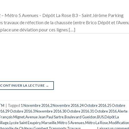
2 – Métro 5 Avenues – Dépôt La Rose B3 – Saint Jérôme Parking
travaux de réfection de la chaussée (entre Brico Dépôt et l’Aven
place une déviation pour ces lignes […]
CONTINUER LA LECTURE
→
TM
|
Tagged
1 Novembre 2016
,
2 Novembre 2016
,
24 Octobre 2016
,
25 Octobre
016
,
29 Octobre 2016
,
3 Novembre 2016
,
30 Octobre 2016
,
31 Octobre 2016
,
Alerte
rançois Mignet
,
Avenue Jean Paul Sartre
,
Boulevard Gueidon
,
BUS
,
Dépôt La
illage
,
Lycée Saint Exupéry
,
Marseille
,
Métro 5 Avenues
,
Métro La Rose
,
Modification
chnopôle de Château Gombert
,
Transports
,
Travaux
Laissez un comment