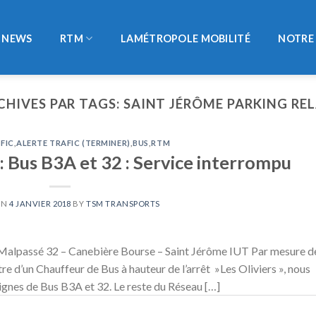
NEWS
RTM
LAMÉTROPOLE MOBILITÉ
NOTRE 
CHIVES PAR TAGS:
SAINT JÉRÔME PARKING REL
FIC
,
ALERTE TRAFIC (TERMINER)
,
BUS
,
RTM
: Bus B3A et 32 : Service interrompu
ON
4 JANVIER 2018
BY
TSM TRANSPORTS
 Malpassé 32 – Canebière Bourse – Saint Jérôme IUT Par mesure d
ntre d’un Chauffeur de Bus à hauteur de l’arrêt »Les Oliviers », nous
lignes de Bus B3A et 32. Le reste du Réseau […]