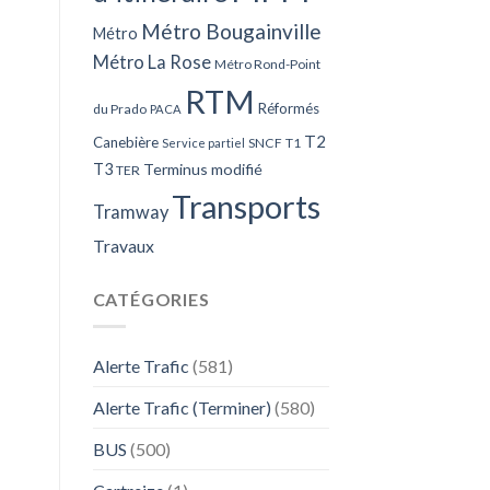
Métro Bougainville
Métro
Métro La Rose
Métro Rond-Point
RTM
Réformés
du Prado
PACA
T2
Canebière
SNCF
T1
Service partiel
T3
Terminus modifié
TER
Transports
Tramway
Travaux
CATÉGORIES
Alerte Trafic
(581)
Alerte Trafic (Terminer)
(580)
BUS
(500)