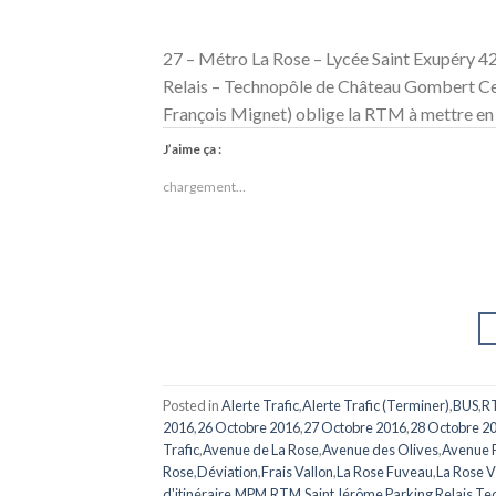
27 – Métro La Rose – Lycée Saint Exupéry 4
Relais – Technopôle de Château Gombert Ces 
François Mignet) oblige la RTM à mettre en 
J’aime ça :
chargement…
Posted in
Alerte Trafic
,
Alerte Trafic (Terminer)
,
BUS
,
R
2016
,
26 Octobre 2016
,
27 Octobre 2016
,
28 Octobre 2
Trafic
,
Avenue de La Rose
,
Avenue des Olives
,
Avenue F
Rose
,
Déviation
,
Frais Vallon
,
La Rose Fuveau
,
La Rose V
d'itinéraire
,
MPM
,
RTM
,
Saint Jérôme Parking Relais
,
Te