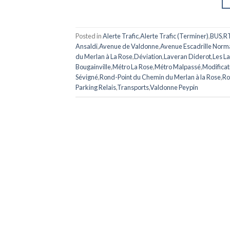
Posted in
Alerte Trafic
,
Alerte Trafic (Terminer)
,
BUS
,
R
Ansaldi
,
Avenue de Valdonne
,
Avenue Escadrille Nor
du Merlan à La Rose
,
Déviation
,
Laveran Diderot
,
Les La
Bougainville
,
Métro La Rose
,
Métro Malpassé
,
Modificati
Sévigné
,
Rond-Point du Chemin du Merlan à la Rose
,
Ro
Parking Relais
,
Transports
,
Valdonne Peypin