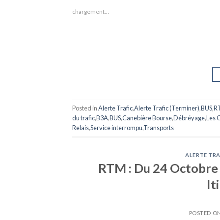
chargement…
Posted in
Alerte Trafic
,
Alerte Trafic (Terminer)
,
BUS
,
R
du trafic
,
B3A
,
BUS
,
Canebière Bourse
,
Débréyage
,
Les O
Relais
,
Service interrompu
,
Transports
ALERTE TRA
RTM : Du 24 Octobre 
It
POSTED O