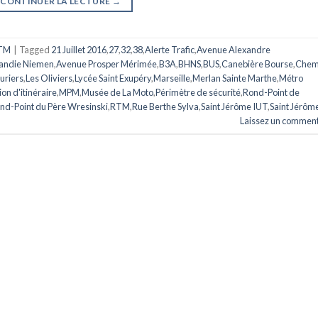
CONTINUER LA LECTURE
→
TM
|
Tagged
21 Juillet 2016
,
27
,
32
,
38
,
Alerte Trafic
,
Avenue Alexandre
mandie Niemen
,
Avenue Prosper Mérimée
,
B3A
,
BHNS
,
BUS
,
Canebière Bourse
,
Chem
uriers
,
Les Oliviers
,
Lycée Saint Exupéry
,
Marseille
,
Merlan Sainte Marthe
,
Métro
on d'itinéraire
,
MPM
,
Musée de La Moto
,
Périmètre de sécurité
,
Rond-Point de
nd-Point du Père Wresinski
,
RTM
,
Rue Berthe Sylva
,
Saint Jérôme IUT
,
Saint Jérôm
Laissez un comment