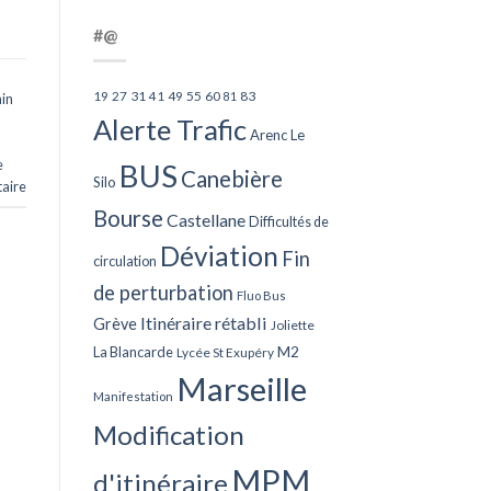
#@
27
31
49
55
60
83
19
41
81
in
Alerte Trafic
Arenc Le
e
BUS
Canebière
Silo
aire
Bourse
Castellane
Difficultés de
Déviation
Fin
circulation
de perturbation
Fluo Bus
Itinéraire rétabli
Grève
Joliette
La Blancarde
M2
Lycée St Exupéry
Marseille
Manifestation
Modification
MPM
d'itinéraire