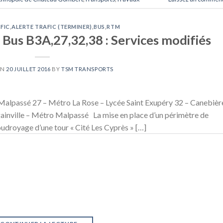
FIC
,
ALERTE TRAFIC (TERMINER)
,
BUS
,
RTM
: Bus B3A,27,32,38 : Services modifiés
ON
20 JUILLET 2016
BY
TSM TRANSPORTS
Malpassé 27 – Métro La Rose – Lycée Saint Exupéry 32 – Canebièr
inville – Métro Malpassé La mise en place d’un périmètre de
oudroyage d’une tour « Cité Les Cyprès » […]