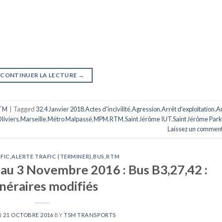
CONTINUER LA LECTURE
→
TM
|
Tagged
32
,
4 Janvier 2018
,
Actes d'incivilité
,
Agression
,
Arrêt d'exploitation
,
Ar
liviers
,
Marseille
,
Métro Malpassé
,
MPM
,
RTM
,
Saint Jérôme IUT
,
Saint Jérôme Park
Laissez un comment
FIC
,
ALERTE TRAFIC (TERMINER)
,
BUS
,
RTM
au 3 Novembre 2016 : Bus B3,27,42 :
inéraires modifiés
N
21 OCTOBRE 2016
BY
TSM TRANSPORTS