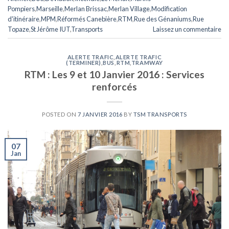
Pompiers
,
Marseille
,
Merlan Brissac
,
Merlan Village
,
Modification
d'itinéraire
,
MPM
,
Réformés Canebière
,
RTM
,
Rue des Génaniums
,
Rue
Topaze
,
St Jérôme IUT
,
Transports
Laissez un commentaire
ALERTE TRAFIC
,
ALERTE TRAFIC
(TERMINER)
,
BUS
,
RTM
,
TRAMWAY
RTM : Les 9 et 10 Janvier 2016 : Services
renforcés
POSTED ON
7 JANVIER 2016
BY
TSM TRANSPORTS
07
Jan