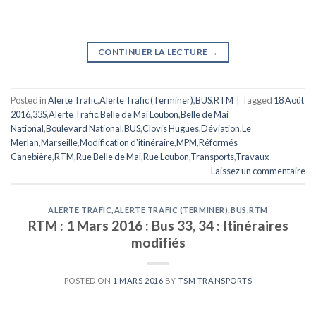
CONTINUER LA LECTURE
→
Posted in
Alerte Trafic
,
Alerte Trafic (Terminer)
,
BUS
,
RTM
|
Tagged
18 Août
2016
,
33S
,
Alerte Trafic
,
Belle de Mai Loubon
,
Belle de Mai
National
,
Boulevard National
,
BUS
,
Clovis Hugues
,
Déviation
,
Le
Merlan
,
Marseille
,
Modification d'itinéraire
,
MPM
,
Réformés
Canebière
,
RTM
,
Rue Belle de Mai
,
Rue Loubon
,
Transports
,
Travaux
Laissez un commentaire
ALERTE TRAFIC
,
ALERTE TRAFIC (TERMINER)
,
BUS
,
RTM
RTM : 1 Mars 2016 : Bus 33, 34 : Itinéraires
modifiés
POSTED ON
1 MARS 2016
BY
TSM TRANSPORTS