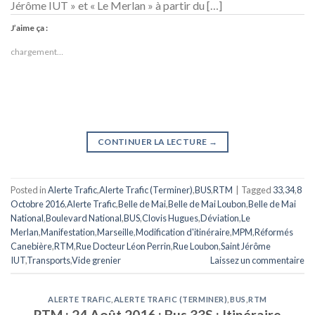
Jérôme IUT » et « Le Merlan » à partir du […]
J’aime ça :
chargement…
CONTINUER LA LECTURE
→
Posted in
Alerte Trafic
,
Alerte Trafic (Terminer)
,
BUS
,
RTM
|
Tagged
33
,
34
,
8
Octobre 2016
,
Alerte Trafic
,
Belle de Mai
,
Belle de Mai Loubon
,
Belle de Mai
National
,
Boulevard National
,
BUS
,
Clovis Hugues
,
Déviation
,
Le
Merlan
,
Manifestation
,
Marseille
,
Modification d'itinéraire
,
MPM
,
Réformés
Canebière
,
RTM
,
Rue Docteur Léon Perrin
,
Rue Loubon
,
Saint Jérôme
IUT
,
Transports
,
Vide grenier
Laissez un commentaire
ALERTE TRAFIC
,
ALERTE TRAFIC (TERMINER)
,
BUS
,
RTM
RTM : 24 Août 2016 : Bus 33S : Itinéraire