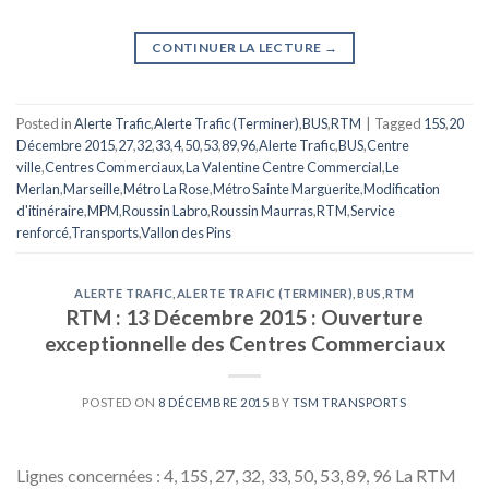
CONTINUER LA LECTURE
→
Posted in
Alerte Trafic
,
Alerte Trafic (Terminer)
,
BUS
,
RTM
|
Tagged
15S
,
20
Décembre 2015
,
27
,
32
,
33
,
4
,
50
,
53
,
89
,
96
,
Alerte Trafic
,
BUS
,
Centre
ville
,
Centres Commerciaux
,
La Valentine Centre Commercial
,
Le
Merlan
,
Marseille
,
Métro La Rose
,
Métro Sainte Marguerite
,
Modification
d'itinéraire
,
MPM
,
Roussin Labro
,
Roussin Maurras
,
RTM
,
Service
renforcé
,
Transports
,
Vallon des Pins
ALERTE TRAFIC
,
ALERTE TRAFIC (TERMINER)
,
BUS
,
RTM
RTM : 13 Décembre 2015 : Ouverture
exceptionnelle des Centres Commerciaux
POSTED ON
8 DÉCEMBRE 2015
BY
TSM TRANSPORTS
Lignes concernées : 4, 15S, 27, 32, 33, 50, 53, 89, 96 La RTM