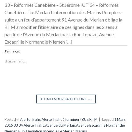
33 – Réformés Canebière – St Jérôme IUT 34 – Réformés
Canebière – Le Merlan L’intervention des Marins Pompiers
suite a un feu d’appartement 91 Avenue du Merlan oblige la
RTM à modifier l’itinéraire de ces lignes dans les 2 sens à
partir de l’Avenue du Merlan par la Rue Topaze, Avenue
Escadrille Normandie Niemen […]
J’aime ça :
chargement…
CONTINUER LA LECTURE
→
Posted in
Alerte Trafic
,
Alerte Trafic (Terminer)
,
BUS
,
RTM
|
Tagged
1 Mars
2016
,
33
,
34
,
Alerte Trafic
,
Avenue du Merlan
,
Avenue Escadrille Normandie
Niemen
,
BUS
,
Déviation
,
Incendie
,
Le Merlan
,
Marins