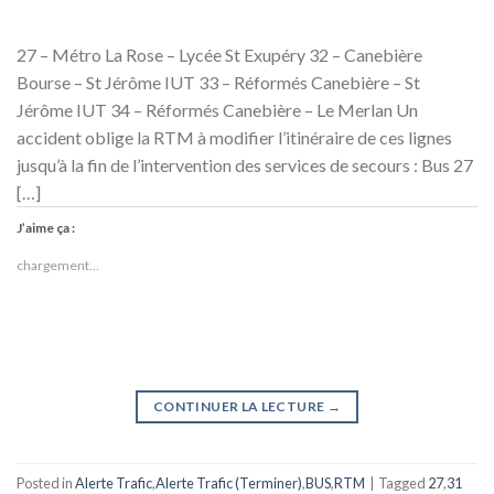
27 – Métro La Rose – Lycée St Exupéry 32 – Canebière
Bourse – St Jérôme IUT 33 – Réformés Canebière – St
Jérôme IUT 34 – Réformés Canebière – Le Merlan Un
accident oblige la RTM à modifier l’itinéraire de ces lignes
jusqu’à la fin de l’intervention des services de secours : Bus 27
[…]
J’aime ça :
chargement…
CONTINUER LA LECTURE
→
Posted in
Alerte Trafic
,
Alerte Trafic (Terminer)
,
BUS
,
RTM
|
Tagged
27
,
31