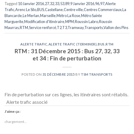
Tagged
10 Janvier 2016
,
27
,
32
,
33
,
53
,
89
,
9 Janvier 2016
,
96
,
97
,
Alerte
Trafic
,
Arenc Le Silo
,
BUS
,
Castellane
,
Centre ville
,
Centres Commerciaux
,
La
Blancarde
,
Le Merlan
,
Marseille
,
Métro La Rose
,
Métro Sainte
Marguerite
,
Modification d'itinéraire
,
MPM
,
Roussin Labro
,
Roussin
Maurras
,
RTM
,
Service renforcé
,
T2
,
T3
,
Tramway
,
Transports
,
Vallon des Pins
ALERTE TRAFIC
,
ALERTE TRAFIC (TERMINER)
,
BUS
,
RTM
RTM : 31 Décembre 2015 : Bus 27, 32, 33
et 34 : Fin de perturbation
POSTED ON
31 DÉCEMBRE 2015
BY
TSM TRANSPORTS
Fin de perturbation sur ces lignes, les itinéraires sont rétablis.
Alerte trafic associé
J’aime ça :
chargement…