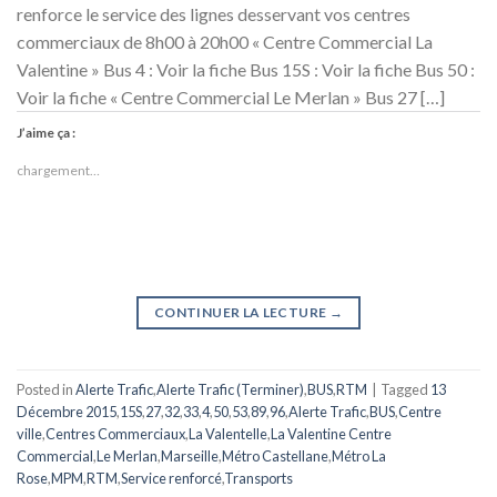
renforce le service des lignes desservant vos centres
commerciaux de 8h00 à 20h00 « Centre Commercial La
Valentine » Bus 4 : Voir la fiche Bus 15S : Voir la fiche Bus 50 :
Voir la fiche « Centre Commercial Le Merlan » Bus 27 […]
J’aime ça :
chargement…
CONTINUER LA LECTURE
→
Posted in
Alerte Trafic
,
Alerte Trafic (Terminer)
,
BUS
,
RTM
|
Tagged
13
Décembre 2015
,
15S
,
27
,
32
,
33
,
4
,
50
,
53
,
89
,
96
,
Alerte Trafic
,
BUS
,
Centre
ville
,
Centres Commerciaux
,
La Valentelle
,
La Valentine Centre
Commercial
,
Le Merlan
,
Marseille
,
Métro Castellane
,
Métro La
Rose
,
MPM
,
RTM
,
Service renforcé
,
Transports