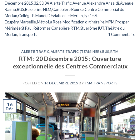
Décembre 2015
,
32
,
33
,
34
,
Alerte Trafic
,
Avenue Alexandre Ansaldi
,
Avenue
Raimu
,
BUS
,
Busserine HLM
,
Canebière Bourse
,
Centre Commercial du
Merlan
,
Collège E.Manet
,
Déviation
,
Le Merlan
,
Lycée St
Exupéry
,
Marseille
,
Métro La Rose
,
Modification d'itinéraire
,
MPM
,
Prosper
Mérimée St Paul
,
Réformés Canebière
,
RTM
,
St Jérôme IUT
,
Théâtre du
Merlan
,
Transports
1
Commentaire
ALERTE TRAFIC
,
ALERTE TRAFIC (TERMINER)
,
BUS
,
RTM
RTM : 20 Décembre 2015 : Ouverture
exceptionnelle des Centres Commerciaux
POSTED ON
16 DÉCEMBRE 2015
BY
TSM TRANSPORTS
16
Déc