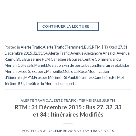
CONTINUER LA LECTURE
→
Posted in
Alerte Trafic
,
Alerte Trafic (Terminer)
,
BUS
,
RTM
|
Tagged
27
,
31
Décembre 2015
,
32
,
33
,
34
,
Alerte Trafic
,
Avenue Alexandre Ansaldi
,
Avenue
Raimu
,
BUS
,
Busserine HLM
,
Canebière Bourse
,
Centre Commercial du
Merlan
,
Collège E.Manet
,
Déviation
,
Fin de perturbation
,
Itinéraire rétabli
,
Le
Merlan
,
Lycée St Exupéry
,
Marseille
,
Métro La Rose
,
Modification
d'itinéraire
,
MPM
,
Prosper Mérimée St Paul
,
Réformés Canebière
,
RTM
,
St
Jérôme IUT
,
Théâtre du Merlan
,
Transports
ALERTE TRAFIC
,
ALERTE TRAFIC (TERMINER)
,
BUS
,
RTM
RTM : 31 Décembre 2015 : Bus 27, 32, 33
et 34 : Itinéraires Modifiés
POSTED ON
31 DÉCEMBRE 2015
BY
TSM TRANSPORTS