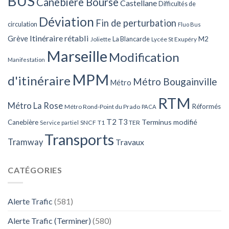
BUS
Canebière Bourse
Castellane
Difficultés de
Déviation
Fin de perturbation
circulation
Fluo Bus
Itinéraire rétabli
Grève
La Blancarde
M2
Joliette
Lycée St Exupéry
Marseille
Modification
Manifestation
MPM
d'itinéraire
Métro Bougainville
Métro
RTM
Métro La Rose
Réformés
Métro Rond-Point du Prado
PACA
T2
T3
Terminus modifié
Canebière
SNCF
T1
TER
Service partiel
Transports
Tramway
Travaux
CATÉGORIES
Alerte Trafic
(581)
Alerte Trafic (Terminer)
(580)