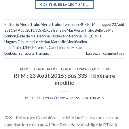
CONTINUER LA LECTURE
→
Posted in
Alerte Trafic
,
Alerte Trafic (Terminer)
,
BUS
,
RTM
|
Tagged
23 Août
2016
,
24 Août 2016
,
33S
,
41 Rue Belle de Mai
,
Alerte Trafic
,
Belle de Mai
Loubon
,
Belle de Mai National
,
Boulevard National
,
BUS
,
Clovis
Hugues
,
Déviation
,
Le Merlan
,
Marseille
,
Modification
d'itinéraire
,
MPM
,
Réformés Canebière
,
RTM
,
Rue
Loubon
,
Transports
,
Travaux
Laissez un commentaire
ALERTE TRAFIC
,
ALERTE TRAFIC (TERMINER)
,
BUS
,
RTM
RTM : 23 Août 2016 : Bus 33S : Itinéraire
modifié
POSTED ON
23 AOÛT 2016
BY
TSM TRANSPORTS
33S – Réformés Canebière – Le Merlan Ces travaux sur une
canalisation d’eau au 41 Rue Belle de Mai oblige la RTM à