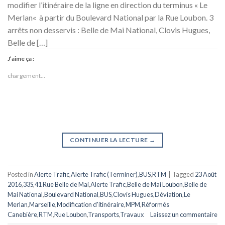
modifier l’itinéraire de la ligne en direction du terminus « Le
Merlan« à partir du Boulevard National par la Rue Loubon. 3
arrêts non desservis : Belle de Mai National, Clovis Hugues,
Belle de […]
J’aime ça :
chargement…
CONTINUER LA LECTURE
→
Posted in
Alerte Trafic
,
Alerte Trafic (Terminer)
,
BUS
,
RTM
|
Tagged
23 Août
2016
,
33S
,
41 Rue Belle de Mai
,
Alerte Trafic
,
Belle de Mai Loubon
,
Belle de
Mai National
,
Boulevard National
,
BUS
,
Clovis Hugues
,
Déviation
,
Le
Merlan
,
Marseille
,
Modification d'itinéraire
,
MPM
,
Réformés
Canebière
,
RTM
,
Rue Loubon
,
Transports
,
Travaux
Laissez un commentaire