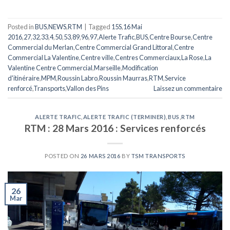
Posted in
BUS
,
NEWS
,
RTM
|
Tagged
15S
,
16 Mai
2016
,
27
,
32
,
33
,
4
,
50
,
53
,
89
,
96
,
97
,
Alerte Trafic
,
BUS
,
Centre Bourse
,
Centre
Commercial du Merlan
,
Centre Commercial Grand Littoral
,
Centre
Commercial La Valentine
,
Centre ville
,
Centres Commerciaux
,
La Rose
,
La
Valentine Centre Commercial
,
Marseille
,
Modification
d'itinéraire
,
MPM
,
Roussin Labro
,
Roussin Maurras
,
RTM
,
Service
renforcé
,
Transports
,
Vallon des Pins
Laissez un commentaire
ALERTE TRAFIC
,
ALERTE TRAFIC (TERMINER)
,
BUS
,
RTM
RTM : 28 Mars 2016 : Services renforcés
POSTED ON
26 MARS 2016
BY
TSM TRANSPORTS
26
Mar