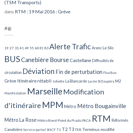
(TSM Transports)
dans
RTM : 19 Mai 2016 : Grève
#@
Alerte Trafic
Arenc Le Silo
27
31
49
55
60
83
19
41
81
BUS
Canebière Bourse
Castellane
Difficultés de
Déviation
Fin de perturbation
circulation
Fluo Bus
Itinéraire rétabli
Grève
La Blancarde
M2
Joliette
Lycée St Exupéry
Marseille
Modification
Manifestation
MPM
d'itinéraire
Métro Bougainville
Métro
RTM
Métro La Rose
Réformés
Métro Rond-Point du Prado
PACA
T2
T3
Terminus modifié
Canebière
SNCF
T1
TER
Service partiel