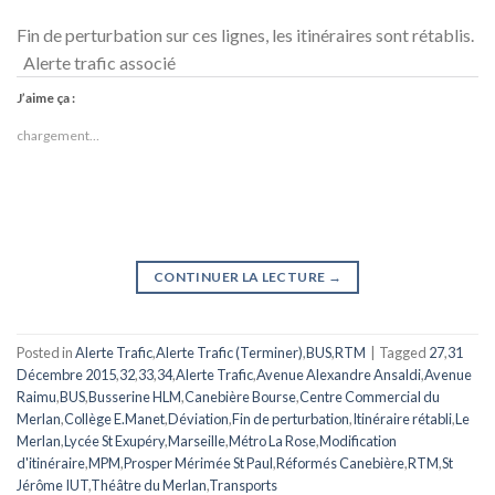
Fin de perturbation sur ces lignes, les itinéraires sont rétablis.
Alerte trafic associé
J’aime ça :
chargement…
CONTINUER LA LECTURE
→
Posted in
Alerte Trafic
,
Alerte Trafic (Terminer)
,
BUS
,
RTM
|
Tagged
27
,
31
Décembre 2015
,
32
,
33
,
34
,
Alerte Trafic
,
Avenue Alexandre Ansaldi
,
Avenue
Raimu
,
BUS
,
Busserine HLM
,
Canebière Bourse
,
Centre Commercial du
Merlan
,
Collège E.Manet
,
Déviation
,
Fin de perturbation
,
Itinéraire rétabli
,
Le
Merlan
,
Lycée St Exupéry
,
Marseille
,
Métro La Rose
,
Modification
d'itinéraire
,
MPM
,
Prosper Mérimée St Paul
,
Réformés Canebière
,
RTM
,
St
Jérôme IUT
,
Théâtre du Merlan
,
Transports