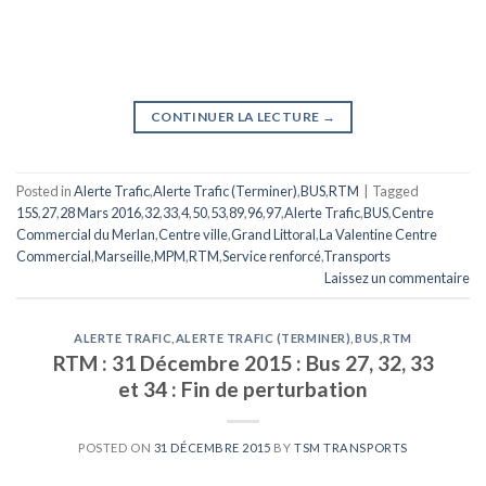
CONTINUER LA LECTURE
→
Posted in
Alerte Trafic
,
Alerte Trafic (Terminer)
,
BUS
,
RTM
|
Tagged
15S
,
27
,
28 Mars 2016
,
32
,
33
,
4
,
50
,
53
,
89
,
96
,
97
,
Alerte Trafic
,
BUS
,
Centre
Commercial du Merlan
,
Centre ville
,
Grand Littoral
,
La Valentine Centre
Commercial
,
Marseille
,
MPM
,
RTM
,
Service renforcé
,
Transports
Laissez un commentaire
ALERTE TRAFIC
,
ALERTE TRAFIC (TERMINER)
,
BUS
,
RTM
RTM : 31 Décembre 2015 : Bus 27, 32, 33
et 34 : Fin de perturbation
POSTED ON
31 DÉCEMBRE 2015
BY
TSM TRANSPORTS