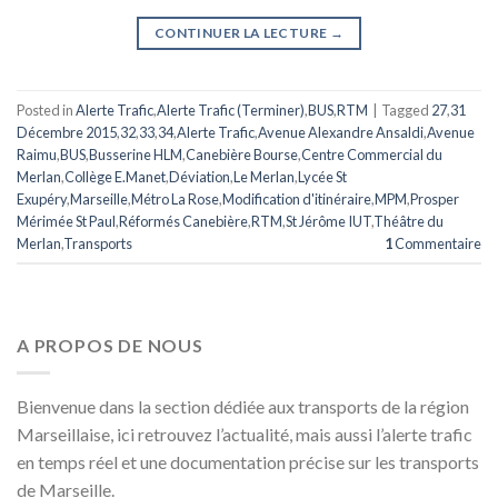
CONTINUER LA LECTURE
→
Posted in
Alerte Trafic
,
Alerte Trafic (Terminer)
,
BUS
,
RTM
|
Tagged
27
,
31
Décembre 2015
,
32
,
33
,
34
,
Alerte Trafic
,
Avenue Alexandre Ansaldi
,
Avenue
Raimu
,
BUS
,
Busserine HLM
,
Canebière Bourse
,
Centre Commercial du
Merlan
,
Collège E.Manet
,
Déviation
,
Le Merlan
,
Lycée St
Exupéry
,
Marseille
,
Métro La Rose
,
Modification d'itinéraire
,
MPM
,
Prosper
Mérimée St Paul
,
Réformés Canebière
,
RTM
,
St Jérôme IUT
,
Théâtre du
Merlan
,
Transports
1
Commentaire
A PROPOS DE NOUS
Bienvenue dans la section dédiée aux transports de la région
Marseillaise, ici retrouvez l’actualité, mais aussi l’alerte trafic
en temps réel et une documentation précise sur les transports
de Marseille.