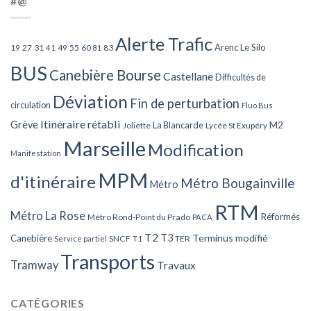
#@
Alerte Trafic
Arenc Le Silo
27
31
49
55
60
83
19
41
81
BUS
Canebière Bourse
Castellane
Difficultés de
Déviation
Fin de perturbation
circulation
Fluo Bus
Itinéraire rétabli
Grève
La Blancarde
M2
Joliette
Lycée St Exupéry
Marseille
Modification
Manifestation
MPM
d'itinéraire
Métro Bougainville
Métro
RTM
Métro La Rose
Réformés
Métro Rond-Point du Prado
PACA
T2
T3
Terminus modifié
Canebière
SNCF
T1
TER
Service partiel
Transports
Tramway
Travaux
CATÉGORIES