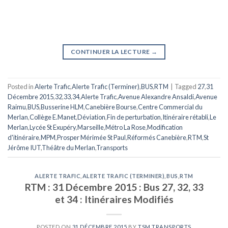
CONTINUER LA LECTURE
→
Posted in
Alerte Trafic
,
Alerte Trafic (Terminer)
,
BUS
,
RTM
|
Tagged
27
,
31
Décembre 2015
,
32
,
33
,
34
,
Alerte Trafic
,
Avenue Alexandre Ansaldi
,
Avenue
Raimu
,
BUS
,
Busserine HLM
,
Canebière Bourse
,
Centre Commercial du
Merlan
,
Collège E.Manet
,
Déviation
,
Fin de perturbation
,
Itinéraire rétabli
,
Le
Merlan
,
Lycée St Exupéry
,
Marseille
,
Métro La Rose
,
Modification
d'itinéraire
,
MPM
,
Prosper Mérimée St Paul
,
Réformés Canebière
,
RTM
,
St
Jérôme IUT
,
Théâtre du Merlan
,
Transports
ALERTE TRAFIC
,
ALERTE TRAFIC (TERMINER)
,
BUS
,
RTM
RTM : 31 Décembre 2015 : Bus 27, 32, 33
et 34 : Itinéraires Modifiés
POSTED ON
31 DÉCEMBRE 2015
BY
TSM TRANSPORTS