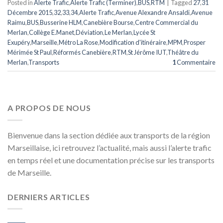
Posted in
Alerte Trafic
,
Alerte Trafic (Terminer)
,
BUS
,
RTM
|
Tagged
27
,
31
Décembre 2015
,
32
,
33
,
34
,
Alerte Trafic
,
Avenue Alexandre Ansaldi
,
Avenue
Raimu
,
BUS
,
Busserine HLM
,
Canebière Bourse
,
Centre Commercial du
Merlan
,
Collège E.Manet
,
Déviation
,
Le Merlan
,
Lycée St
Exupéry
,
Marseille
,
Métro La Rose
,
Modification d'itinéraire
,
MPM
,
Prosper
Mérimée St Paul
,
Réformés Canebière
,
RTM
,
St Jérôme IUT
,
Théâtre du
Merlan
,
Transports
1
Commentaire
A PROPOS DE NOUS
Bienvenue dans la section dédiée aux transports de la région
Marseillaise, ici retrouvez l’actualité, mais aussi l’alerte trafic
en temps réel et une documentation précise sur les transports
de Marseille.
DERNIERS ARTICLES