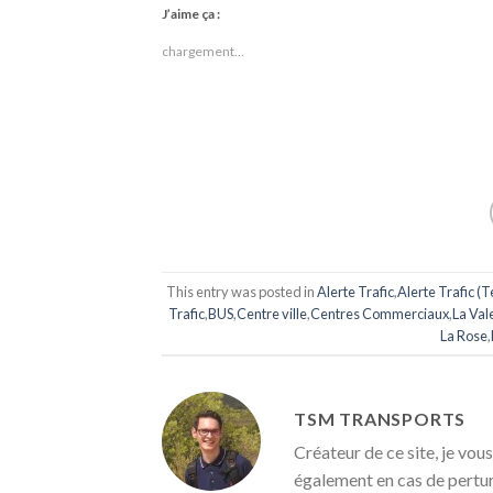
J’aime ça :
chargement…
This entry was posted in
Alerte Trafic
,
Alerte Trafic (
Trafic
,
BUS
,
Centre ville
,
Centres Commerciaux
,
La Val
La Rose
,
TSM TRANSPORTS
Créateur de ce site, je vous
également en cas de pertu