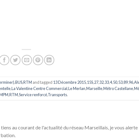
Terminer)
,
BUS
,
RTM
and tagged
13 Décembre 2015
,
15S
,
27
,
32
,
33
,
4
,
50
,
53
,
89
,
96
,
Al
entelle
,
La Valentine Centre Commercial
,
Le Merlan
,
Marseille
,
Métro Castellane
,
Mé
MPM
,
RTM
,
Service renforcé
,
Transports
.
 tiens au courant de l'actualité du réseau Marseillais, je vous alerte
rbation.