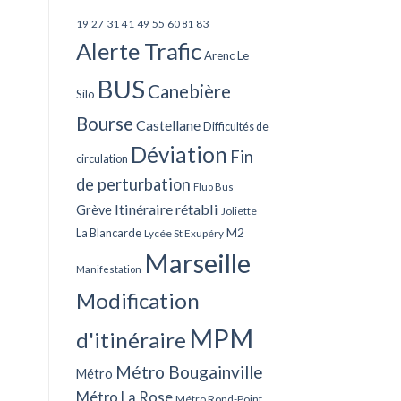
27
31
49
55
60
83
19
41
81
Alerte Trafic
Arenc Le
BUS
Canebière
Silo
Bourse
Castellane
Difficultés de
Déviation
Fin
circulation
de perturbation
Fluo Bus
Itinéraire rétabli
Grève
Joliette
La Blancarde
M2
Lycée St Exupéry
Marseille
Manifestation
Modification
MPM
d'itinéraire
Métro Bougainville
Métro
Métro La Rose
Métro Rond-Point