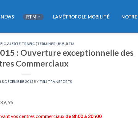
NEWS
RTM
LAMÉTROPOLE MOBILITÉ
NOTRE 
FIC
,
ALERTE TRAFIC (TERMINER)
,
BUS
,
RTM
15 : Ouverture exceptionnelle des
tres Commerciaux
N
8 DÉCEMBRE 2015
BY
TSM TRANSPORTS
 89, 96
ervant vos centres commerciaux
de 8h00 à 20h00