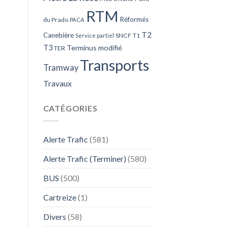
RTM
Réformés
du Prado
PACA
T2
Canebière
SNCF
T1
Service partiel
T3
Terminus modifié
TER
Transports
Tramway
Travaux
CATÉGORIES
Alerte Trafic
(581)
Alerte Trafic (Terminer)
(580)
BUS
(500)
Cartreize
(1)
Divers
(58)