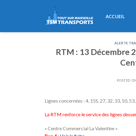
Skip
to
ACCUEIL
content
ALERTE TRA
RTM : 13 Décembre 20
Cen
POSTED O
Lignes concernées : 4, 15S, 27, 32, 33, 50, 53,
La RTM renforce le service des lignes dess
« Centre Commercial La Valentine »
Bus 4
:
Voir la fiche