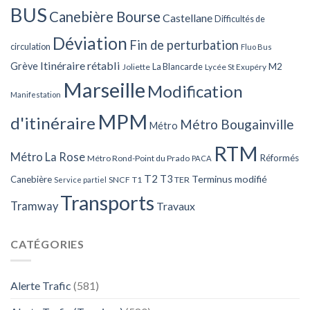
BUS
Canebière Bourse
Castellane
Difficultés de
Déviation
Fin de perturbation
circulation
Fluo Bus
Itinéraire rétabli
Grève
La Blancarde
M2
Joliette
Lycée St Exupéry
Marseille
Modification
Manifestation
MPM
d'itinéraire
Métro Bougainville
Métro
RTM
Métro La Rose
Réformés
Métro Rond-Point du Prado
PACA
T2
T3
Terminus modifié
Canebière
SNCF
T1
TER
Service partiel
Transports
Tramway
Travaux
CATÉGORIES
Alerte Trafic
(581)