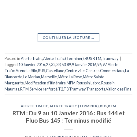
CONTINUER LA LECTURE
→
Posted in
Alerte Trafic
,
Alerte Trafic (Terminer)
,
BUS
,
RTM
,
Tramway
|
Tagged
10 Janvier 2016
,
27
,
32
,
33
,
53
,
89
,
9 Janvier 2016
,
96
,
97
,
Alerte
Trafic
,
Arenc Le Silo
,
BUS
,
Castellane
,
Centre ville
,
Centres Commerciaux
,
La
Blancarde
,
Le Merlan
,
Marseille
,
Métro La Rose
,
Métro Sainte
Marguerite
,
Modification d'itinéraire
,
MPM
,
Roussin Labro
,
Roussin
Maurras
,
RTM
,
Service renforcé
,
T2
,
T3
,
Tramway
,
Transports
,
Vallon des Pins
ALERTE TRAFIC
,
ALERTE TRAFIC (TERMINER)
,
BUS
,
RTM
RTM : Du 9 au 10 Janvier 2016 : Bus 144 et
Fluo Bus 145 : Terminus modifié
POSTED ON
4 JANVIER 2016
BY
TSM TRANSPORTS