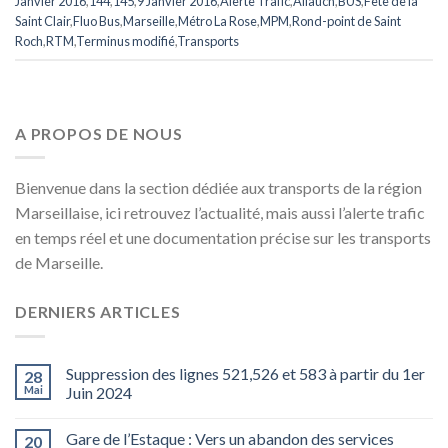
Janvier 2016
,
144
,
145
,
9 Janvier 2016
,
Alerte Trafic
,
Allauch
,
BUS
,
Fête de la
Saint Clair
,
Fluo Bus
,
Marseille
,
Métro La Rose
,
MPM
,
Rond-point de Saint
Roch
,
RTM
,
Terminus modifié
,
Transports
A PROPOS DE NOUS
Bienvenue dans la section dédiée aux transports de la région
Marseillaise, ici retrouvez l’actualité, mais aussi l’alerte trafic
en temps réel et une documentation précise sur les transports
de Marseille.
DERNIERS ARTICLES
Suppression des lignes 521,526 et 583 à partir du 1er
28
Mai
Juin 2024
Gare de l’Estaque : Vers un abandon des services
20