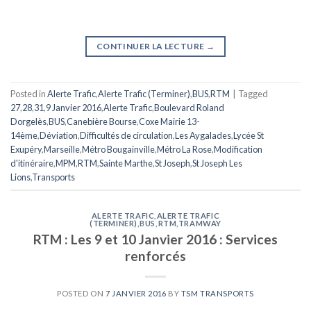
CONTINUER LA LECTURE
→
Posted in
Alerte Trafic
,
Alerte Trafic (Terminer)
,
BUS
,
RTM
|
Tagged
27
,
28
,
31
,
9 Janvier 2016
,
Alerte Trafic
,
Boulevard Roland
Dorgelès
,
BUS
,
Canebière Bourse
,
Coxe Mairie 13-
14ème
,
Déviation
,
Difficultés de circulation
,
Les Aygalades
,
Lycée St
Exupéry
,
Marseille
,
Métro Bougainville
,
Métro La Rose
,
Modification
d'itinéraire
,
MPM
,
RTM
,
Sainte Marthe
,
St Joseph
,
St Joseph Les
Lions
,
Transports
ALERTE TRAFIC
,
ALERTE TRAFIC
(TERMINER)
,
BUS
,
RTM
,
TRAMWAY
RTM : Les 9 et 10 Janvier 2016 : Services
renforcés
POSTED ON
7 JANVIER 2016
BY
TSM TRANSPORTS