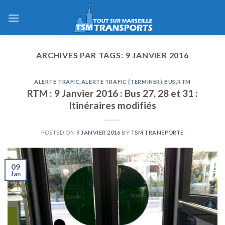
Skip
to
content
ARCHIVES PAR TAGS:
9 JANVIER 2016
ALERTE TRAFIC
,
ALERTE TRAFIC (TERMINER)
,
BUS
,
RTM
RTM : 9 Janvier 2016 : Bus 27, 28 et 31 :
Itinéraires modifiés
POSTED ON
9 JANVIER 2016
BY
TSM TRANSPORTS
09
Jan