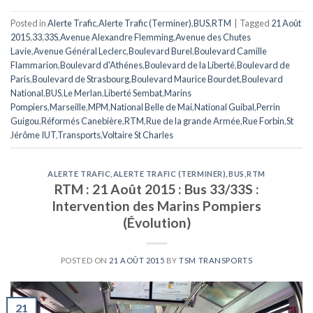
Posted in
Alerte Trafic
,
Alerte Trafic (Terminer)
,
BUS
,
RTM
|
Tagged
21 Août
2015
,
33
,
33S
,
Avenue Alexandre Flemming
,
Avenue des Chutes
Lavie
,
Avenue Général Leclerc
,
Boulevard Burel
,
Boulevard Camille
Flammarion
,
Boulevard d'Athénes
,
Boulevard de la Liberté
,
Boulevard de
Paris
,
Boulevard de Strasbourg
,
Boulevard Maurice Bourdet
,
Boulevard
National
,
BUS
,
Le Merlan
,
Liberté Sembat
,
Marins
Pompiers
,
Marseille
,
MPM
,
National Belle de Mai
,
National Guibal
,
Perrin
Guigou
,
Réformés Canebière
,
RTM
,
Rue de la grande Armée
,
Rue Forbin
,
St
Jérôme IUT
,
Transports
,
Voltaire St Charles
ALERTE TRAFIC
,
ALERTE TRAFIC (TERMINER)
,
BUS
,
RTM
RTM : 21 Août 2015 : Bus 33/33S :
Intervention des Marins Pompiers
(Évolution)
POSTED ON
21 AOÛT 2015
BY
TSM TRANSPORTS
21