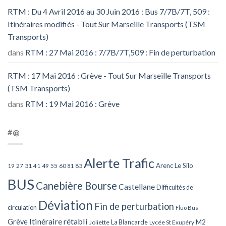
RTM : Du 4 Avril 2016 au 30 Juin 2016 : Bus 7/7B/7T, 509 :
Itinéraires modifiés - Tout Sur Marseille Transports (TSM
Transports)
dans
RTM : 27 Mai 2016 : 7/7B/7T,509 : Fin de perturbation
RTM : 17 Mai 2016 : Grève - Tout Sur Marseille Transports
(TSM Transports)
dans
RTM : 19 Mai 2016 : Grève
#@
Alerte Trafic
Arenc Le Silo
27
31
49
55
60
83
19
41
81
BUS
Canebière Bourse
Castellane
Difficultés de
Déviation
Fin de perturbation
circulation
Fluo Bus
Itinéraire rétabli
Grève
La Blancarde
M2
Joliette
Lycée St Exupéry