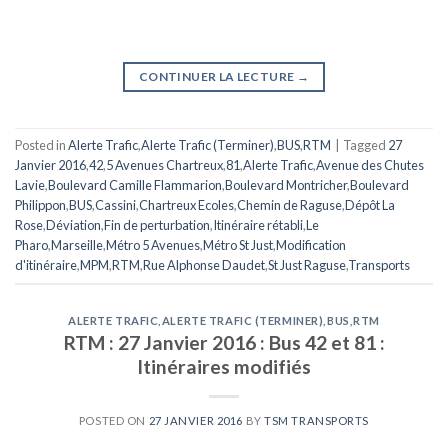
CONTINUER LA LECTURE
→
Posted in
Alerte Trafic
,
Alerte Trafic (Terminer)
,
BUS
,
RTM
|
Tagged
27
Janvier 2016
,
42
,
5 Avenues Chartreux
,
81
,
Alerte Trafic
,
Avenue des Chutes
Lavie
,
Boulevard Camille Flammarion
,
Boulevard Montricher
,
Boulevard
Philippon
,
BUS
,
Cassini
,
Chartreux Ecoles
,
Chemin de Raguse
,
Dépôt La
Rose
,
Déviation
,
Fin de perturbation
,
Itinéraire rétabli
,
Le
Pharo
,
Marseille
,
Métro 5 Avenues
,
Métro St Just
,
Modification
d'itinéraire
,
MPM
,
RTM
,
Rue Alphonse Daudet
,
St Just Raguse
,
Transports
ALERTE TRAFIC
,
ALERTE TRAFIC (TERMINER)
,
BUS
,
RTM
RTM : 27 Janvier 2016 : Bus 42 et 81 :
Itinéraires modifiés
POSTED ON
27 JANVIER 2016
BY
TSM TRANSPORTS