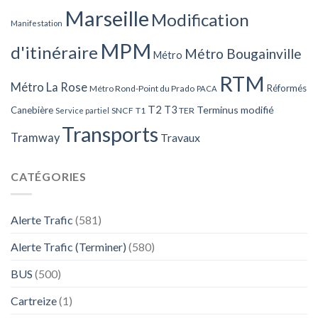
Marseille
Modification
Manifestation
MPM
d'itinéraire
Métro Bougainville
Métro
RTM
Métro La Rose
Réformés
Métro Rond-Point du Prado
PACA
T2
T3
Terminus modifié
Canebière
SNCF
T1
TER
Service partiel
Transports
Tramway
Travaux
CATÉGORIES
Alerte Trafic
(581)
Alerte Trafic (Terminer)
(580)
BUS
(500)
Cartreize
(1)