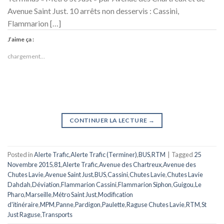
Avenue Saint Just. 10 arrêts non desservis : Cassini,
Flammarion […]
J’aime ça :
chargement…
CONTINUER LA LECTURE
→
Posted in
Alerte Trafic
,
Alerte Trafic (Terminer)
,
BUS
,
RTM
|
Tagged
25
Novembre 2015
,
81
,
Alerte Trafic
,
Avenue des Chartreux
,
Avenue des
Chutes Lavie
,
Avenue Saint Just
,
BUS
,
Cassini
,
Chutes Lavie
,
Chutes Lavie
Dahdah
,
Déviation
,
Flammarion Cassini
,
Flammarion Siphon
,
Guigou
,
Le
Pharo
,
Marseille
,
Métro Saint Just
,
Modification
d'itinéraire
,
MPM
,
Panne
,
Pardigon
,
Paulette
,
Raguse Chutes Lavie
,
RTM
,
St
Just Raguse
,
Transports