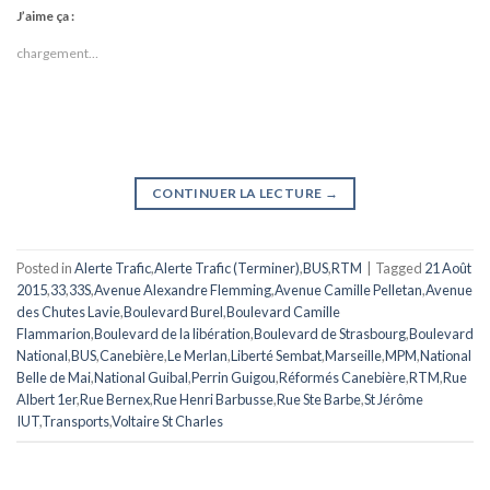
J’aime ça :
chargement…
CONTINUER LA LECTURE
→
Posted in
Alerte Trafic
,
Alerte Trafic (Terminer)
,
BUS
,
RTM
|
Tagged
21 Août
2015
,
33
,
33S
,
Avenue Alexandre Flemming
,
Avenue Camille Pelletan
,
Avenue
des Chutes Lavie
,
Boulevard Burel
,
Boulevard Camille
Flammarion
,
Boulevard de la libération
,
Boulevard de Strasbourg
,
Boulevard
National
,
BUS
,
Canebière
,
Le Merlan
,
Liberté Sembat
,
Marseille
,
MPM
,
National
Belle de Mai
,
National Guibal
,
Perrin Guigou
,
Réformés Canebière
,
RTM
,
Rue
Albert 1er
,
Rue Bernex
,
Rue Henri Barbusse
,
Rue Ste Barbe
,
St Jérôme
IUT
,
Transports
,
Voltaire St Charles