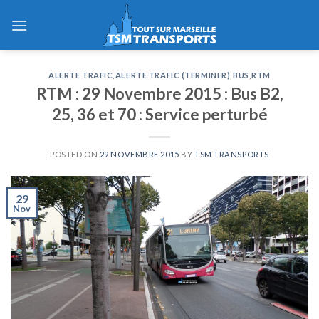
Skip
to
content
ALERTE TRAFIC
,
ALERTE TRAFIC (TERMINER)
,
BUS
,
RTM
RTM : 29 Novembre 2015 : Bus B2,
25, 36 et 70 : Service perturbé
POSTED ON
29 NOVEMBRE 2015
BY
TSM TRANSPORTS
29
Nov