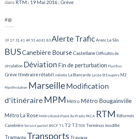
dans
RTM : 19 Mai 2016 : Grève
#@
Alerte Trafic
Arenc Le Silo
27
31
49
55
60
83
19
41
81
BUS
Canebière Bourse
Castellane
Difficultés de
Déviation
Fin de perturbation
circulation
Fluo Bus
Itinéraire rétabli
Grève
La Blancarde
M2
Joliette
Lycée St Exupéry
Marseille
Modification
Manifestation
MPM
d'itinéraire
Métro Bougainville
Métro
RTM
Métro La Rose
Réformés
Métro Rond-Point du Prado
PACA
T2
T3
Terminus modifié
Canebière
SNCF
T1
TER
Service partiel
Transports
Tramway
Travaux