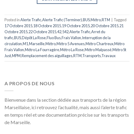
Posted in
Alerte Trafic
,
Alerte Trafic (Terminer)
,
BUS
,
Métro
,
RTM
|
Tagged
17 Octobre 2015
,
18 Octobre 2015
,
19 Octobre 2015
,
20 Octobre 2015
,
21
Octobre 2015
,
22 Octobre 2015
,
42
,
542
,
Alerte Trafic
,
Arret du
trafic
,
BUS
,
Dépôt La Rose
,
Fluo Bus
,
Frais Vallon
,
Interruption de la
circulation
,
M1
,
Marseille
,
Métro
,
Métro 5 Avenues
,
Métro Chartreux
,
Métro
Frais Vallon
,
Métro La Fourragère
,
Métro La Rose
,
Métro Malpassé
,
Métro St
Just
,
MPM
,
Remplacement des aiguillages
,
RTM
,
Transports
,
Travaux
A PROPOS DE NOUS
Bienvenue dans la section dédiée aux transports de la région
Marseillaise, ici retrouvez l’actualité, mais aussi l’alerte trafic
en temps réel et une documentation précise sur les transports
de Marseille.