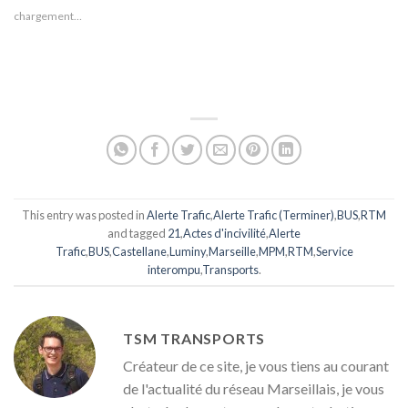
chargement…
This entry was posted in
Alerte Trafic
,
Alerte Trafic (Terminer)
,
BUS
,
RTM
and tagged
21
,
Actes d'incivilité
,
Alerte
Trafic
,
BUS
,
Castellane
,
Luminy
,
Marseille
,
MPM
,
RTM
,
Service
interompu
,
Transports
.
TSM TRANSPORTS
Créateur de ce site, je vous tiens au courant
de l'actualité du réseau Marseillais, je vous