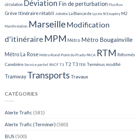
Déviation
Fin de perturbation
circulation
Fluo Bus
Itinéraire rétabli
Grève
La Blancarde
M2
Joliette
Lycée St Exupéry
Marseille
Modification
Manifestation
MPM
d'itinéraire
Métro Bougainville
Métro
RTM
Métro La Rose
Réformés
Métro Rond-Point du Prado
PACA
T2
T3
Terminus modifié
Canebière
SNCF
T1
TER
Service partiel
Transports
Tramway
Travaux
CATÉGORIES
Alerte Trafic
(581)
Alerte Trafic (Terminer)
(580)
BUS
(500)