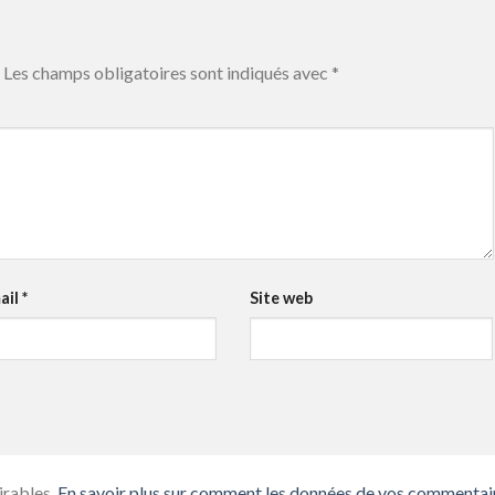
Les champs obligatoires sont indiqués avec
*
ail
*
Site web
irables.
En savoir plus sur comment les données de vos commentai