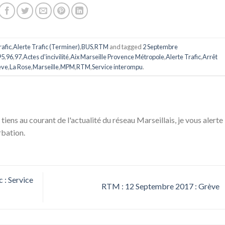
rafic
,
Alerte Trafic (Terminer)
,
BUS
,
RTM
and tagged
2 Septembre
95
,
96
,
97
,
Actes d'incivilité
,
Aix Marseille Provence Métropole
,
Alerte Trafic
,
Arrêt
ève
,
La Rose
,
Marseille
,
MPM
,
RTM
,
Service interompu
.
 tiens au courant de l'actualité du réseau Marseillais, je vous alerte
rbation.
 : Service
RTM : 12 Septembre 2017 : Grève