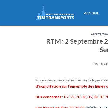
Skip
to
ACCUEIL
content
ALERTE TRA
RTM : 2 Septembre 20
Se
POSTED O
Suite à des actes d’incivilités sur la ligne 2
d’exploitation sur l’ensemble des lignes 
Bus concernés
: B2, 25, 28, 30, 35, 36, 38, 7