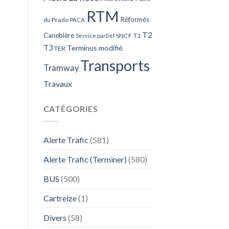
RTM
Réformés
du Prado
PACA
T2
Canebière
SNCF
T1
Service partiel
T3
Terminus modifié
TER
Transports
Tramway
Travaux
CATÉGORIES
Alerte Trafic
(581)
Alerte Trafic (Terminer)
(580)
BUS
(500)
Cartreize
(1)
Divers
(58)