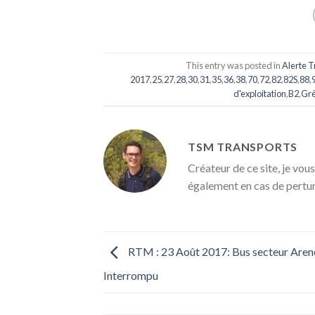
This entry was posted in
Alerte T
2017
,
25
,
27
,
28
,
30
,
31
,
35
,
36
,
38
,
70
,
72
,
82
,
82S
,
88
,
d'exploitation
,
B2
,
Gr
TSM TRANSPORTS
Créateur de ce site, je vous
également en cas de pertu
RTM : 23 Août 2017: Bus secteur Arenc
Interrompu