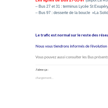
Les lignes de Bus 27-31-97
(dépôt La Ros
– Bus 27 et 31 : terminus Lycée St Exupér
– Bus 97 : desserte de la boucle »La Solid
Le trafic est normal sur le reste des ré
Nous vous tiendrons informés de l’évolution d
Vous pouvez aussi consulter les Bus présents
J’aime ça :
chargement…