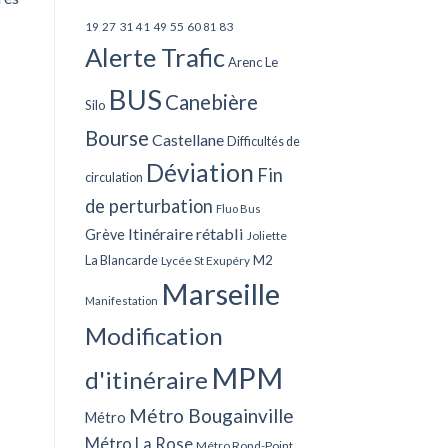
27
31
49
55
60
83
19
41
81
Alerte Trafic
Arenc Le
BUS
Canebière
Silo
Bourse
Castellane
Difficultés de
Déviation
Fin
circulation
de perturbation
Fluo Bus
Itinéraire rétabli
Grève
Joliette
La Blancarde
M2
Lycée St Exupéry
Marseille
Manifestation
Modification
MPM
d'itinéraire
Métro Bougainville
Métro
Métro La Rose
Métro Rond-Point