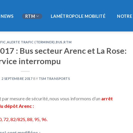
NEWS
RTM
LAMÉTROPOLE MOBILITÉ
NOTRE 
FIC
,
ALERTE TRAFIC (TERMINER)
,
BUS
,
RTM
17 : Bus secteur Arenc et La Rose:
rvice interrompu
N
2 SEPTEMBRE 2017
BY
TSM TRANSPORTS
5 et par mesure de sécurité, nous vous informons d’un
arrêt
du dépôt Arenc :
0, 72, 82/82S, 88, 95, 96.