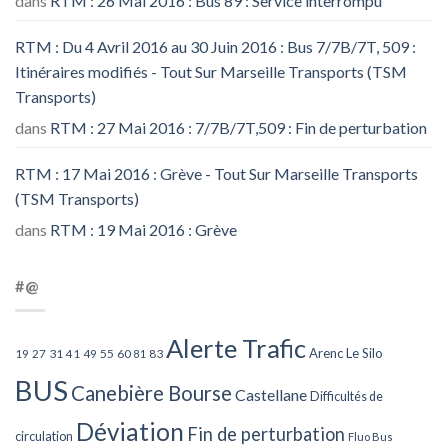
dans
RTM : 26 Mai 2016 : Bus 89 : Service interrompu
RTM : Du 4 Avril 2016 au 30 Juin 2016 : Bus 7/7B/7T, 509 :
Itinéraires modifiés - Tout Sur Marseille Transports (TSM
Transports)
dans
RTM : 27 Mai 2016 : 7/7B/7T,509 : Fin de perturbation
RTM : 17 Mai 2016 : Grève - Tout Sur Marseille Transports
(TSM Transports)
dans
RTM : 19 Mai 2016 : Grève
#@
Alerte Trafic
Arenc Le Silo
27
31
49
55
60
83
19
41
81
BUS
Canebière Bourse
Castellane
Difficultés de
Déviation
Fin de perturbation
circulation
Fluo Bus