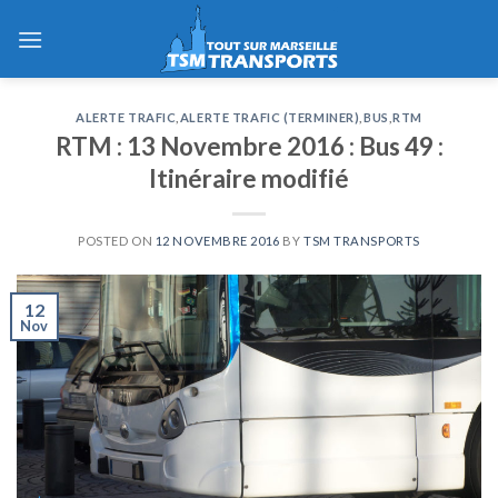
Skip
to
content
ALERTE TRAFIC
,
ALERTE TRAFIC (TERMINER)
,
BUS
,
RTM
RTM : 13 Novembre 2016 : Bus 49 :
Itinéraire modifié
POSTED ON
12 NOVEMBRE 2016
BY
TSM TRANSPORTS
12
Nov