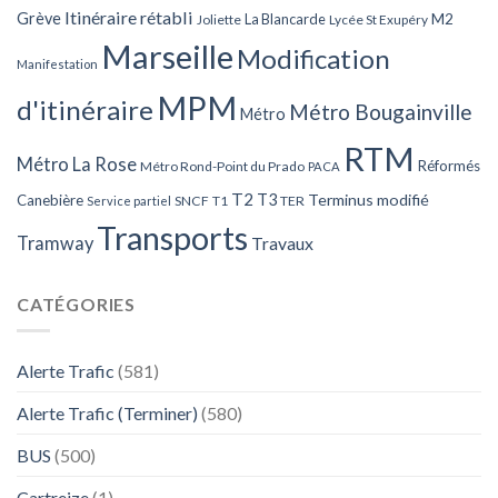
Itinéraire rétabli
Grève
La Blancarde
M2
Joliette
Lycée St Exupéry
Marseille
Modification
Manifestation
MPM
d'itinéraire
Métro Bougainville
Métro
RTM
Métro La Rose
Réformés
Métro Rond-Point du Prado
PACA
T2
T3
Terminus modifié
Canebière
SNCF
T1
TER
Service partiel
Transports
Tramway
Travaux
CATÉGORIES
Alerte Trafic
(581)
Alerte Trafic (Terminer)
(580)
BUS
(500)
Cartreize
(1)