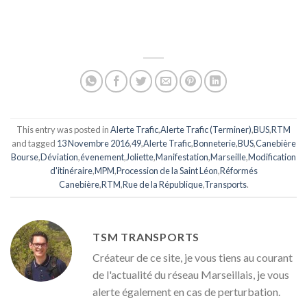
This entry was posted in
Alerte Trafic
,
Alerte Trafic (Terminer)
,
BUS
,
RTM
and tagged
13 Novembre 2016
,
49
,
Alerte Trafic
,
Bonneterie
,
BUS
,
Canebière
Bourse
,
Déviation
,
évenement
,
Joliette
,
Manifestation
,
Marseille
,
Modification
d'itinéraire
,
MPM
,
Procession de la Saint Léon
,
Réformés
Canebière
,
RTM
,
Rue de la République
,
Transports
.
TSM TRANSPORTS
Créateur de ce site, je vous tiens au courant
de l'actualité du réseau Marseillais, je vous
alerte également en cas de perturbation.