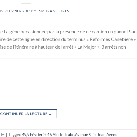
ON
9 FÉVRIER 2016
BY
TSM TRANSPORTS
 La gêne occasionnée par la présence de ce camion en panne Plac
ire de cette ligne en direction du terminus « Réformés Canebière »
e de l’itinéraire à hauteur de l’arrêt « La Major ». 3 arrêts non
CONTINUER LA LECTURE
→
TM
|
Tagged
49
,
9 Février 2016
,
Alerte Trafic
,
Avenue Saint Jean
,
Avenue