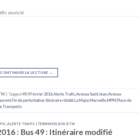
afic associé
CONTINUER LA LECTURE
→
TM
|
Tagged
49
,
9 Février 2016
,
Alerte Trafic
,
Avenue Saint Jean
,
Avenue
Laurent
,
Fin de perturbation
,
Itinéraire rétabli
,
La Major
,
Marseille
,
MPM
,
Place de
e
,
Transports
FIC
,
ALERTE TRAFIC (TERMINER)
,
BUS
,
RTM
016 : Bus 49 : Itinéraire modifié