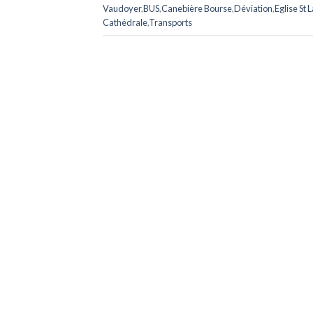
Vaudoyer
,
BUS
,
Canebière Bourse
,
Déviation
,
Eglise St 
Cathédrale
,
Transports