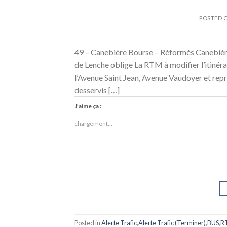
POSTED 
49 – Canebière Bourse – Réformés Canebière
de Lenche oblige La RTM à modifier l’itinéra
l’Avenue Saint Jean, Avenue Vaudoyer et repris
desservis […]
J’aime ça :
chargement…
Posted in
Alerte Trafic
,
Alerte Trafic (Terminer)
,
BUS
,
R