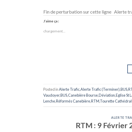
Fin de perturbation sur cette ligne Alerte tr
J’aime ça :
chargement…
Posted in
Alerte Trafic
,
Alerte Trafic (Terminer)
,
BUS
,
R
Vaudoyer
,
BUS
,
Canebière Bourse
,
Déviation
,
Eglise St 
Lenche
,
Réformés Canebière
,
RTM
,
Tourette Cathédral
ALERTE TRA
RTM : 9 Février 2