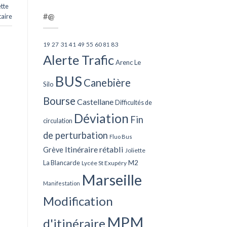
tte
#@
aire
27
31
49
55
60
83
19
41
81
Alerte Trafic
Arenc Le
BUS
Canebière
Silo
Bourse
Castellane
Difficultés de
Déviation
Fin
circulation
de perturbation
Fluo Bus
Itinéraire rétabli
Grève
Joliette
La Blancarde
M2
Lycée St Exupéry
Marseille
Manifestation
Modification
MPM
d'itinéraire