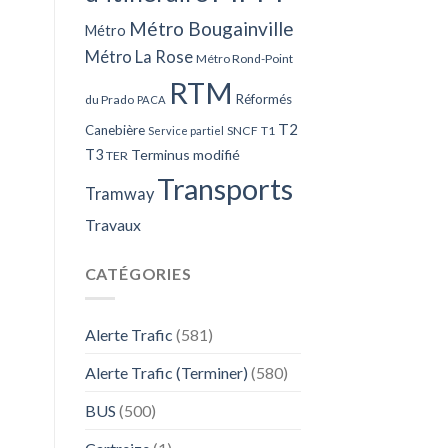
Métro Bougainville
Métro
Métro La Rose
Métro Rond-Point
RTM
Réformés
du Prado
PACA
T2
Canebière
SNCF
T1
Service partiel
T3
Terminus modifié
TER
Transports
Tramway
Travaux
CATÉGORIES
Alerte Trafic
(581)
Alerte Trafic (Terminer)
(580)
BUS
(500)