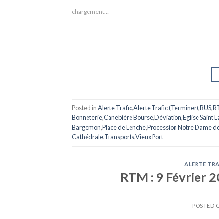
chargement…
Posted in
Alerte Trafic
,
Alerte Trafic (Terminer)
,
BUS
,
R
Bonneterie
,
Canebière Bourse
,
Déviation
,
Eglise Saint 
Bargemon
,
Place de Lenche
,
Procession Notre Dame de
Cathédrale
,
Transports
,
Vieux Port
ALERTE TRA
RTM : 9 Février 2
POSTED 