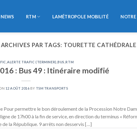
NEWS
RTM
LAMÉTROPOLE MOBILITÉ
NOTRE 
ARCHIVES PAR TAGS:
TOURETTE CATHÉDRALE
FIC
,
ALERTE TRAFIC (TERMINER)
,
BUS
,
RTM
16 : Bus 49 : Itinéraire modifié
 ON
12 AOÛT 2016
BY
TSM TRANSPORTS
e Pour permettre le bon déroulement de la Procession Notre Da
 ligne de 17h00 à la fin de service, en direction du terminus « Réfo
e de la République. 9 arrêts non desservis […]