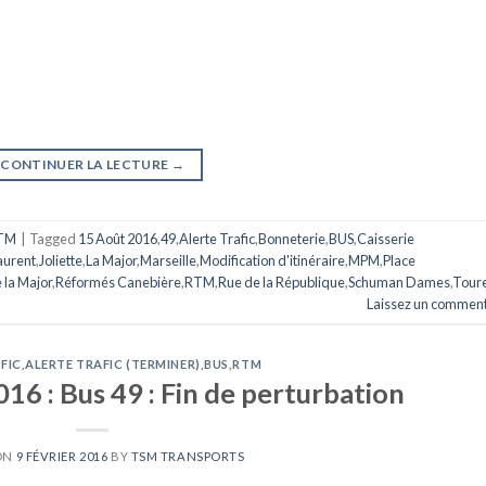
CONTINUER LA LECTURE
→
TM
|
Tagged
15 Août 2016
,
49
,
Alerte Trafic
,
Bonneterie
,
BUS
,
Caisserie
Laurent
,
Joliette
,
La Major
,
Marseille
,
Modification d'itinéraire
,
MPM
,
Place
 la Major
,
Réformés Canebière
,
RTM
,
Rue de la République
,
Schuman Dames
,
Toure
Laissez un comment
FIC
,
ALERTE TRAFIC (TERMINER)
,
BUS
,
RTM
016 : Bus 49 : Fin de perturbation
ON
9 FÉVRIER 2016
BY
TSM TRANSPORTS