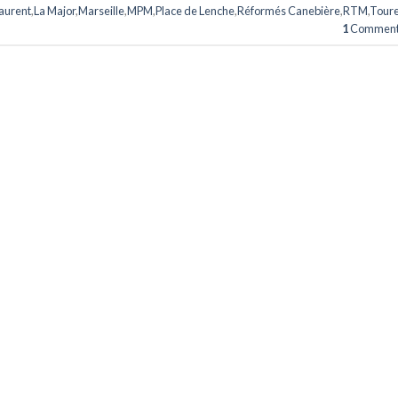
Laurent
,
La Major
,
Marseille
,
MPM
,
Place de Lenche
,
Réformés Canebière
,
RTM
,
Toure
1
Comment