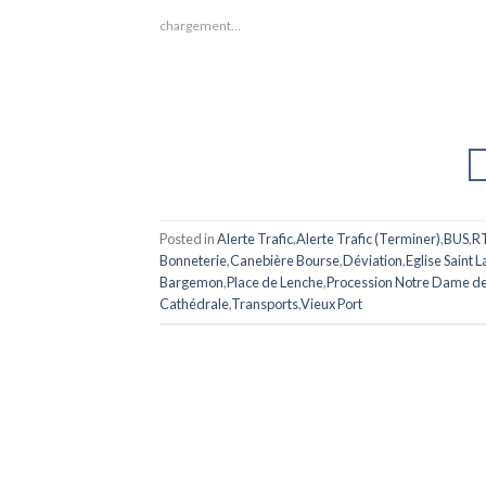
chargement…
Posted in
Alerte Trafic
,
Alerte Trafic (Terminer)
,
BUS
,
R
Bonneterie
,
Canebière Bourse
,
Déviation
,
Eglise Saint 
Bargemon
,
Place de Lenche
,
Procession Notre Dame de
Cathédrale
,
Transports
,
Vieux Port