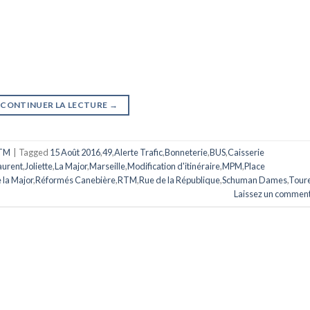
CONTINUER LA LECTURE
→
TM
|
Tagged
15 Août 2016
,
49
,
Alerte Trafic
,
Bonneterie
,
BUS
,
Caisserie
Laurent
,
Joliette
,
La Major
,
Marseille
,
Modification d'itinéraire
,
MPM
,
Place
 la Major
,
Réformés Canebière
,
RTM
,
Rue de la République
,
Schuman Dames
,
Toure
Laissez un comment