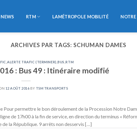
NEWS
RTM
LAMÉTROPOLE MOBILITÉ
NOTRE 
ARCHIVES PAR TAGS:
SCHUMAN DAMES
FIC
,
ALERTE TRAFIC (TERMINER)
,
BUS
,
RTM
16 : Bus 49 : Itinéraire modifié
 ON
12 AOÛT 2016
BY
TSM TRANSPORTS
e Pour permettre le bon déroulement de la Procession Notre Da
 ligne de 17h00 à la fin de service, en direction du terminus « Réfo
e de la République. 9 arrêts non desservis […]