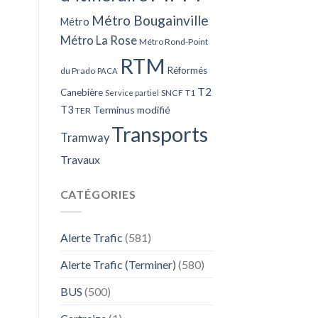
Métro Bougainville
Métro
Métro La Rose
Métro Rond-Point
RTM
Réformés
du Prado
PACA
T2
Canebière
SNCF
T1
Service partiel
T3
Terminus modifié
TER
Transports
Tramway
Travaux
CATÉGORIES
Alerte Trafic
(581)
Alerte Trafic (Terminer)
(580)
BUS
(500)