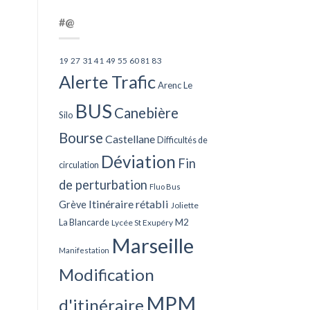
#@
27
31
49
55
60
83
19
41
81
Alerte Trafic
Arenc Le
BUS
Canebière
Silo
Bourse
Castellane
Difficultés de
Déviation
Fin
circulation
de perturbation
Fluo Bus
Itinéraire rétabli
Grève
Joliette
La Blancarde
M2
Lycée St Exupéry
Marseille
Manifestation
Modification
MPM
d'itinéraire