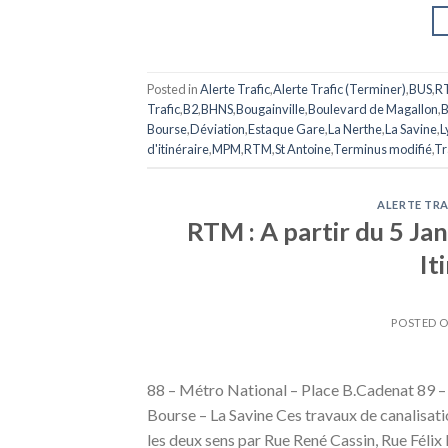
Posted in
Alerte Trafic
,
Alerte Trafic (Terminer)
,
BUS
,
R
Trafic
,
B2
,
BHNS
,
Bougainville
,
Boulevard de Magallon
,
B
Bourse
,
Déviation
,
Estaque Gare
,
La Nerthe
,
La Savine
,
L
d'itinéraire
,
MPM
,
RTM
,
St Antoine
,
Terminus modifié
,
Tr
ALERTE TRA
RTM : A partir du 5 Jan
It
POSTED 
88 – Métro National – Place B.Cadenat 89 –
Bourse – La Savine Ces travaux de canalisati
les deux sens par Rue René Cassin, Rue Félix