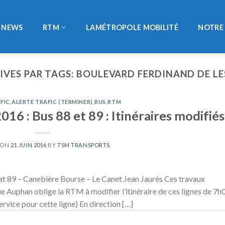
NEWS
RTM
LAMÉTROPOLE MOBILITÉ
NOTRE 
IVES PAR TAGS:
BOULEVARD FERDINAND DE LE
FIC
,
ALERTE TRAFIC (TERMINER)
,
BUS
,
RTM
016 : Bus 88 et 89 : Itinéraires modifiés
 ON
21 JUIN 2016
BY
TSM TRANSPORTS
t 89 – Canebière Bourse – Le Canet Jean Jaurès Ces travaux
ue Auphan oblige la RTM à modifier l’itinéraire de ces lignes de 7h
ervice pour cette ligne) En direction […]