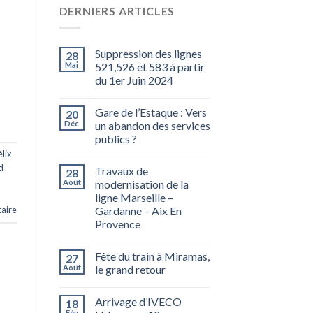
DERNIERS ARTICLES
Suppression des lignes
28
Mai
521,526 et 583 à partir
du 1er Juin 2024
Gare de l’Estaque : Vers
20
Déc
un abandon des services
publics ?
lix
d
Travaux de
28
Août
modernisation de la
ligne Marseille –
aire
Gardanne – Aix En
Provence
Fête du train à Miramas,
27
Août
le grand retour
Arrivage d’IVECO
18
Fév