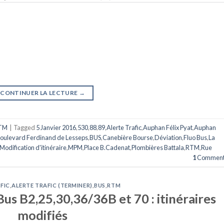
CONTINUER LA LECTURE
→
TM
|
Tagged
5 Janvier 2016
,
530
,
88
,
89
,
Alerte Trafic
,
Auphan Félix Pyat
,
Auphan
oulevard Ferdinand de Lesseps
,
BUS
,
Canebière Bourse
,
Déviation
,
Fluo Bus
,
La
Modification d'itinéraire
,
MPM
,
Place B.Cadenat
,
Plombières Battala
,
RTM
,
Rue
1
Comment
FIC
,
ALERTE TRAFIC (TERMINER)
,
BUS
,
RTM
Bus B2,25,30,36/36B et 70 : itinéraires
modifiés