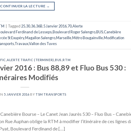
CONTINUER LA LECTURE
→
TM
|
Tagged
25
,
30
,
36
,
36B
,
5 Janvier 2016
,
70
,
Alerte
oulevard Ferdinand de Lesseps
,
Boulevard Roger Salengro
,
BUS
,
Canebière
ycée St Exupéry
,
Magallon Salengro
,
Marseille
,
Métro Bougainville
,
Modification
ansports
,
Travaux
,
Vallon des Tuves
FIC
,
ALERTE TRAFIC (TERMINER)
,
BUS
,
RTM
vier 2016 : Bus 88,89 et Fluo Bus 530 :
inéraires Modifiés
ON
5 JANVIER 2016
BY
TSM TRANSPORTS
 Canebière Bourse – Le Canet Jean Jaurès 530 – Fluo Bus – Canebi
on Rue Auphan oblige la RTM à modifier l’itinéraire de ces lignes 
 Pyat, Boulevard Ferdinand de […]