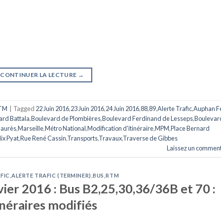
CONTINUER LA LECTURE
→
TM
|
Tagged
22 Juin 2016
,
23 Juin 2016
,
24 Juin 2016
,
88
,
89
,
Alerte Trafic
,
Auphan Fé
ard Battala
,
Boulevard de Plombières
,
Boulevard Ferdinand de Lesseps
,
Boulevar
Jaurès
,
Marseille
,
Métro National
,
Modification d'itinéraire
,
MPM
,
Place Bernard
ix Pyat
,
Rue René Cassin
,
Transports
,
Travaux
,
Traverse de Gibbes
Laissez un comment
FIC
,
ALERTE TRAFIC (TERMINER)
,
BUS
,
RTM
vier 2016 : Bus B2,25,30,36/36B et 70 :
inéraires modifiés