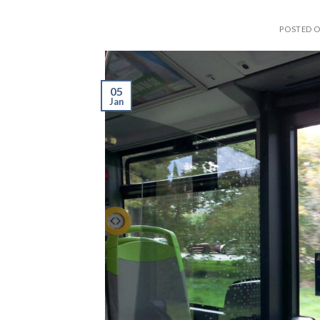
POSTED 
05
Jan