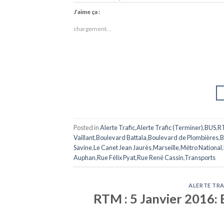
J’aime ça :
chargement…
Posted in
Alerte Trafic
,
Alerte Trafic (Terminer)
,
BUS
,
R
Vaillant
,
Boulevard Battala
,
Boulevard de Plombières
,
B
Savine
,
Le Canet Jean Jaurès
,
Marseille
,
Métro National
,
Auphan
,
Rue Félix Pyat
,
Rue René Cassin
,
Transports
ALERTE TRA
RTM : 5 Janvier 2016: 