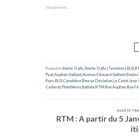
chargement…
Posted in
Alerte Trafic
,
Alerte Trafic (Terminer)
,
BUS
,
R
Pyat
,
Auphan Vaillant
,
Avenue Edouard Vaillant
,
Boulev
Pons
,
BUS
,
Canebière Bourse
,
Déviation
,
Le Canet Jean 
Cadenat
,
Plombières Battala
,
RTM
,
Rue Auphan
,
Rue Fél
ALERTE TRA
RTM : A partir du 5 Jan
it