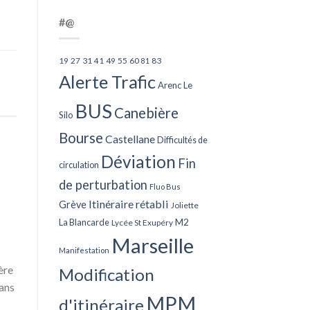
#@
27
31
49
55
60
83
19
41
81
Alerte Trafic
Arenc Le
BUS
Canebière
Silo
Bourse
Castellane
Difficultés de
Déviation
Fin
circulation
de perturbation
Fluo Bus
Itinéraire rétabli
Grève
Joliette
La Blancarde
M2
Lycée St Exupéry
Marseille
Manifestation
ère
Modification
dans
MPM
d'itinéraire