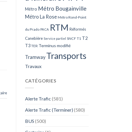
Métro Bougainville
Métro
Métro La Rose
Métro Rond-Point
RTM
Réformés
du Prado
PACA
T2
Canebière
SNCF
T1
Service partiel
T3
Terminus modifié
TER
Transports
Tramway
Travaux
CATÉGORIES
aire
Alerte Trafic
(581)
Alerte Trafic (Terminer)
(580)
BUS
(500)