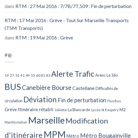
dans
RTM : 27 Mai 2016 : 7/7B/7T,509 : Fin de perturbation
RTM : 17 Mai 2016 : Grève - Tout Sur Marseille Transports
(TSM Transports)
dans
RTM : 19 Mai 2016 : Grève
#@
Alerte Trafic
Arenc Le Silo
27
31
49
55
60
83
19
41
81
BUS
Canebière Bourse
Castellane
Difficultés de
Déviation
Fin de perturbation
circulation
Fluo Bus
Itinéraire rétabli
Grève
La Blancarde
M2
Joliette
Lycée St Exupéry
Marseille
Modification
Manifestation
MPM
d'itinéraire
Métro Bougainville
Métro