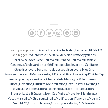
This entry was posted in
Alerte Trafic
,
Alerte Trafic (Terminer)
,
BUS
,
RTM
and tagged
25 Octobre 2015
,
30
,
36
,
70
,
Alerte Trafic
,
Aygalades
Corot
,
Aygalades Gèze
,
Boulevard Bernabo
,
Boulevard Danièle
Casanova
,
Boulevard de la Méditerranée
,
Boulevard du Capitaine
Gèze
,
Boulevard Ferdinand de Lesseps
,
Boulevard Frédéric
Sauvage
,
Boulevard Méditerranée
,
BUS
,
Canebière Bourse
,
Cap Pinède
,
Cap
Pinède Lyon
,
Capitaine Gèze
,
Chemin de la Madrague Ville
,
Chemin du
Littoral
,
Déviation
,
Difficultés de circulation
,
Gèze Bossy
,
La Nerthe
,
La
Savine
,
Les Crottes
,
Littoral Beauséjour
,
Littoral Bernabo
,
Littoral
Mouren
,
Lycée St Exupéry
,
Lyon Cap Pinède
,
Magallon
,
Marché aux
Puces
,
Marseille
,
Métro Bougainville
,
Modification d'itinéraire
,
Moulin à
Vent
,
MPM
,
Oddo Butineuse
,
Oddo Lyon
,
Rabattu
,
RTM
,
Rue de