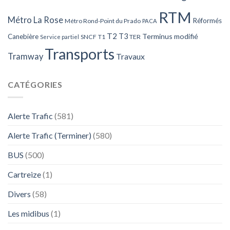
RTM
Métro La Rose
Réformés
Métro Rond-Point du Prado
PACA
T2
T3
Terminus modifié
Canebière
SNCF
T1
TER
Service partiel
Transports
Tramway
Travaux
CATÉGORIES
Alerte Trafic
(581)
Alerte Trafic (Terminer)
(580)
BUS
(500)
Cartreize
(1)
Divers
(58)
Les midibus
(1)