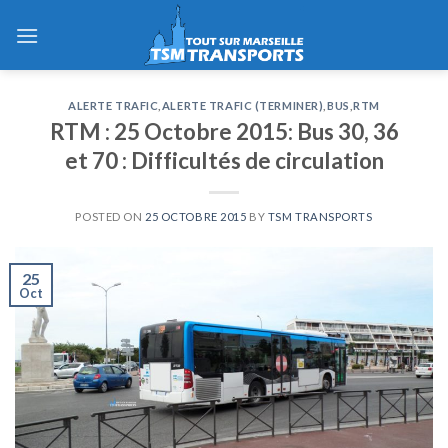
Skip
to
content
ALERTE TRAFIC
,
ALERTE TRAFIC (TERMINER)
,
BUS
,
RTM
RTM : 25 Octobre 2015: Bus 30, 36
et 70 : Difficultés de circulation
POSTED ON
25 OCTOBRE 2015
BY
TSM TRANSPORTS
25
Oct