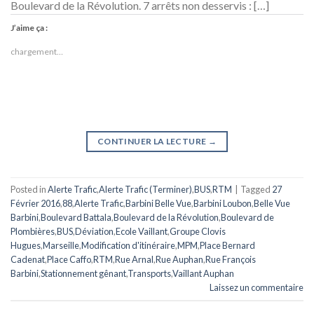
Boulevard de la Révolution. 7 arrêts non desservis : […]
J’aime ça :
chargement…
CONTINUER LA LECTURE
→
Posted in
Alerte Trafic
,
Alerte Trafic (Terminer)
,
BUS
,
RTM
|
Tagged
27
Février 2016
,
88
,
Alerte Trafic
,
Barbini Belle Vue
,
Barbini Loubon
,
Belle Vue
Barbini
,
Boulevard Battala
,
Boulevard de la Révolution
,
Boulevard de
Plombières
,
BUS
,
Déviation
,
Ecole Vaillant
,
Groupe Clovis
Hugues
,
Marseille
,
Modification d'itinéraire
,
MPM
,
Place Bernard
Cadenat
,
Place Caffo
,
RTM
,
Rue Arnal
,
Rue Auphan
,
Rue François
Barbini
,
Stationnement gênant
,
Transports
,
Vaillant Auphan
Laissez un commentaire