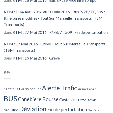
dans
RTM : 26 Mai 2016 : Bus 89 : Service interrompu
RTM : Du 4 Avril 2016 au 30 Juin 2016 : Bus 7/7B/7T, 509 :
Itinéraires modifiés - Tout Sur Marseille Transports (TSM
Transports)
dans
RTM : 27 Mai 2016 : 7/7B/7T,509 : Fin de perturbation
RTM : 17 Mai 2016 : Grève - Tout Sur Marseille Transports
(TSM Transports)
dans
RTM : 19 Mai 2016 : Grève
#@
Alerte Trafic
Arenc Le Silo
27
31
49
55
60
83
19
41
81
BUS
Canebière Bourse
Castellane
Difficultés de
Déviation
Fin de perturbation
circulation
Fluo Bus