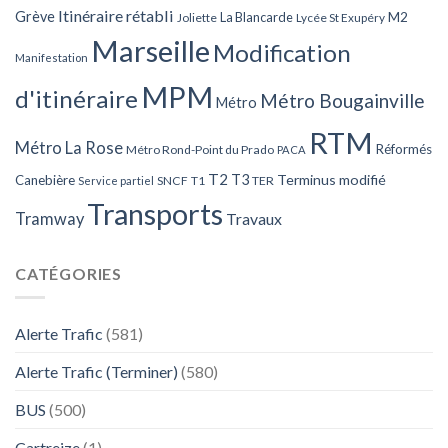
Itinéraire rétabli
Grève
La Blancarde
M2
Joliette
Lycée St Exupéry
Marseille
Modification
Manifestation
MPM
d'itinéraire
Métro Bougainville
Métro
RTM
Métro La Rose
Réformés
Métro Rond-Point du Prado
PACA
T2
T3
Terminus modifié
Canebière
SNCF
T1
TER
Service partiel
Transports
Tramway
Travaux
CATÉGORIES
Alerte Trafic
(581)
Alerte Trafic (Terminer)
(580)
BUS
(500)
Cartreize
(1)