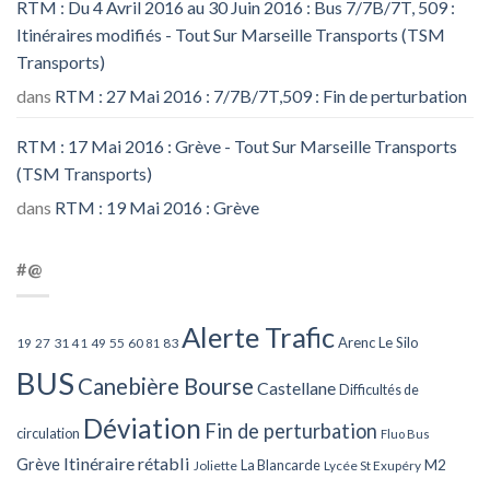
RTM : Du 4 Avril 2016 au 30 Juin 2016 : Bus 7/7B/7T, 509 :
Itinéraires modifiés - Tout Sur Marseille Transports (TSM
Transports)
dans
RTM : 27 Mai 2016 : 7/7B/7T,509 : Fin de perturbation
RTM : 17 Mai 2016 : Grève - Tout Sur Marseille Transports
(TSM Transports)
dans
RTM : 19 Mai 2016 : Grève
#@
Alerte Trafic
Arenc Le Silo
27
31
49
55
60
83
19
41
81
BUS
Canebière Bourse
Castellane
Difficultés de
Déviation
Fin de perturbation
circulation
Fluo Bus
Itinéraire rétabli
Grève
La Blancarde
M2
Joliette
Lycée St Exupéry