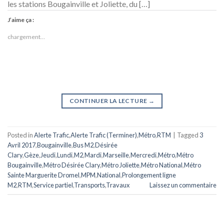
les stations Bougainville et Joliette, du […]
J’aime ça :
chargement…
CONTINUER LA LECTURE
→
Posted in
Alerte Trafic
,
Alerte Trafic (Terminer)
,
Métro
,
RTM
|
Tagged
3
Avril 2017
,
Bougainville
,
Bus M2
,
Désirée
Clary
,
Gèze
,
Jeudi
,
Lundi
,
M2
,
Mardi
,
Marseille
,
Mercredi
,
Métro
,
Métro
Bougainville
,
Métro Désirée Clary
,
Métro Joliette
,
Métro National
,
Métro
Sainte Marguerite Dromel
,
MPM
,
National
,
Prolongement ligne
M2
,
RTM
,
Service partiel
,
Transports
,
Travaux
Laissez un commentaire