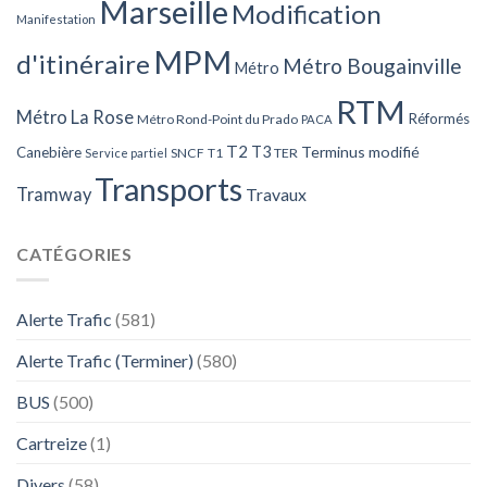
Marseille
Modification
Manifestation
MPM
d'itinéraire
Métro Bougainville
Métro
RTM
Métro La Rose
Réformés
Métro Rond-Point du Prado
PACA
T2
T3
Terminus modifié
Canebière
SNCF
T1
TER
Service partiel
Transports
Tramway
Travaux
CATÉGORIES
Alerte Trafic
(581)
Alerte Trafic (Terminer)
(580)
BUS
(500)
Cartreize
(1)
Divers
(58)