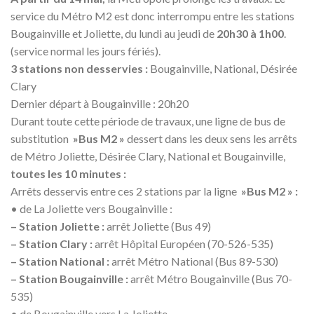
service du Métro M2 est donc interrompu entre les stations
Bougainville et Joliette, du lundi au jeudi de
20h30 à 1h00
.
(service normal les jours fériés).
3 stations non desservies :
Bougainville, National, Désirée
Clary
Dernier départ à Bougainville : 20h20
Durant toute cette période de travaux, une ligne de bus de
substitution
»Bus M2 »
dessert dans les deux sens les arrêts
de Métro Joliette, Désirée Clary, National et Bougainville,
toutes les 10 minutes :
Arrêts desservis entre ces 2 stations par la ligne
»Bus M2 » :
• de La Joliette vers Bougainville :
– Station Joliette :
arrêt Joliette (Bus 49)
– Station Clary :
arrêt Hôpital Européen (70-526-535)
– Station National :
arrêt Métro National (Bus 89-530)
– Station Bougainville :
arrêt Métro Bougainville (Bus 70-
535)
• de Bougainville vers La Joliette