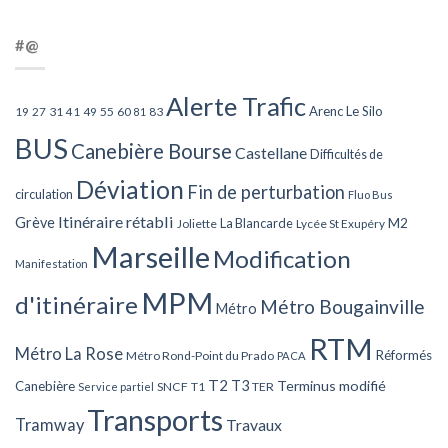
#@
Alerte Trafic
Arenc Le Silo
27
31
49
55
60
83
19
41
81
BUS
Canebière Bourse
Castellane
Difficultés de
Déviation
Fin de perturbation
circulation
Fluo Bus
Itinéraire rétabli
Grève
La Blancarde
M2
Joliette
Lycée St Exupéry
Marseille
Modification
Manifestation
MPM
d'itinéraire
Métro Bougainville
Métro
RTM
Métro La Rose
Réformés
Métro Rond-Point du Prado
PACA
T2
T3
Terminus modifié
Canebière
SNCF
T1
TER
Service partiel
Transports
Tramway
Travaux