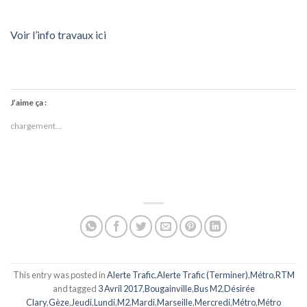
Voir l’info travaux ici
J’aime ça :
chargement…
This entry was posted in
Alerte Trafic
,
Alerte Trafic (Terminer)
,
Métro
,
RTM
and tagged
3 Avril 2017
,
Bougainville
,
Bus M2
,
Désirée
Clary
,
Gèze
,
Jeudi
,
Lundi
,
M2
,
Mardi
,
Marseille
,
Mercredi
,
Métro
,
Métro