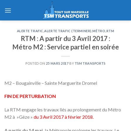
Skip
to
content
ALERTE TRAFIC
,
ALERTE TRAFIC (TERMINER)
,
MÉTRO
,
RTM
RTM : A partir du 3 Avril 2017 :
Métro M2 : Service partiel en soirée
POSTED ON
25 MARS 2017
BY
TSM TRANSPORTS
M2 – Bougainville – Sainte Marguerite Dromel
FIN DE PERTURBATION
La RTM engage les travaux liés au prolongement du Métro
M2 à »Gèze »
du 3 Avril 2017 à février 2018.
A partir du 14 mai,
la Métropole prolonge les travaux. Le