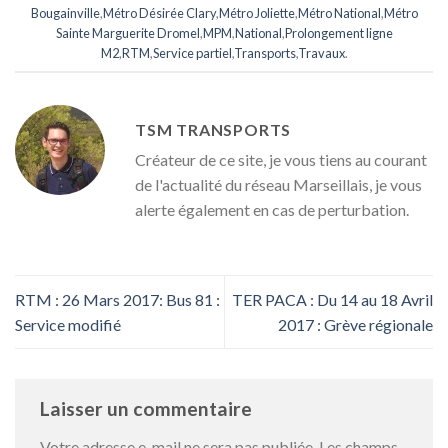
Bougainville
,
Métro Désirée Clary
,
Métro Joliette
,
Métro National
,
Métro
Sainte Marguerite Dromel
,
MPM
,
National
,
Prolongement ligne
M2
,
RTM
,
Service partiel
,
Transports
,
Travaux
.
TSM TRANSPORTS
Créateur de ce site, je vous tiens au courant
de l'actualité du réseau Marseillais, je vous
alerte également en cas de perturbation.
RTM : 26 Mars 2017: Bus 81 :
TER PACA : Du 14 au 18 Avril
Service modifié
2017 : Grève régionale
Laisser un commentaire
Votre adresse e-mail ne sera pas publiée.
Les champs