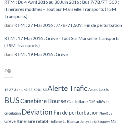
RTM : Du 4 Avril 2016 au 30 Juin 2016 : Bus 7/7B/7T, 509 :
Itinéraires modifiés - Tout Sur Marseille Transports (TSM
Transports)
dans
RTM : 27 Mai 2016 : 7/7B/7T,509 : Fin de perturbation
RTM : 17 Mai 2016 : Grève - Tout Sur Marseille Transports
(TSM Transports)
dans
RTM : 19 Mai 2016 : Grève
#@
Alerte Trafic
Arenc Le Silo
27
31
49
55
60
83
19
41
81
BUS
Canebière Bourse
Castellane
Difficultés de
Déviation
Fin de perturbation
circulation
Fluo Bus
Itinéraire rétabli
Grève
La Blancarde
M2
Joliette
Lycée St Exupéry