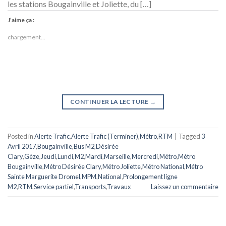
les stations Bougainville et Joliette, du […]
J’aime ça :
chargement…
CONTINUER LA LECTURE
→
Posted in
Alerte Trafic
,
Alerte Trafic (Terminer)
,
Métro
,
RTM
|
Tagged
3
Avril 2017
,
Bougainville
,
Bus M2
,
Désirée
Clary
,
Gèze
,
Jeudi
,
Lundi
,
M2
,
Mardi
,
Marseille
,
Mercredi
,
Métro
,
Métro
Bougainville
,
Métro Désirée Clary
,
Métro Joliette
,
Métro National
,
Métro
Sainte Marguerite Dromel
,
MPM
,
National
,
Prolongement ligne
M2
,
RTM
,
Service partiel
,
Transports
,
Travaux
Laissez un commentaire