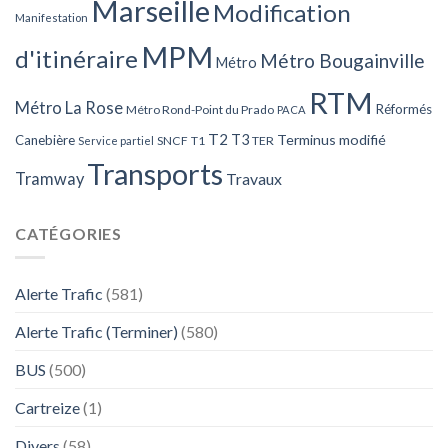
Marseille
Modification
Manifestation
MPM
d'itinéraire
Métro Bougainville
Métro
RTM
Métro La Rose
Réformés
Métro Rond-Point du Prado
PACA
T2
T3
Terminus modifié
Canebière
SNCF
T1
TER
Service partiel
Transports
Tramway
Travaux
CATÉGORIES
Alerte Trafic
(581)
Alerte Trafic (Terminer)
(580)
BUS
(500)
Cartreize
(1)
Divers
(58)