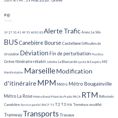
#@
Alerte Trafic
Arenc Le Silo
27
31
49
55
60
83
19
41
81
BUS
Canebière Bourse
Castellane
Difficultés de
Déviation
Fin de perturbation
circulation
Fluo Bus
Itinéraire rétabli
Grève
La Blancarde
M2
Joliette
Lycée St Exupéry
Marseille
Modification
Manifestation
MPM
d'itinéraire
Métro Bougainville
Métro
RTM
Métro La Rose
Réformés
Métro Rond-Point du Prado
PACA
T2
T3
Terminus modifié
Canebière
SNCF
T1
TER
Service partiel
Transports
Tramway
Travaux