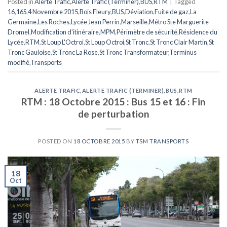
Posted in
Alerte Trafic
,
Alerte Trafic (Terminer)
,
BUS
,
RTM
|
Tagged
16
,
16S
,
4 Novembre 2015
,
Bois Fleury
,
BUS
,
Déviation
,
Fuite de gaz
,
La
Germaine
,
Les Roches
,
Lycée Jean Perrin
,
Marseille
,
Métro Ste Marguerite
Dromel
,
Modification d'itinéraire
,
MPM
,
Périmètre de sécurité
,
Résidence du
Lycée
,
RTM
,
St Loup L'Octroi
,
St Loup Octroi
,
St Tronc
,
St Tronc Clair Martin
,
St
Tronc Gauloise
,
St Tronc La Rose
,
St Tronc Transformateur
,
Terminus
modifié
,
Transports
ALERTE TRAFIC
,
ALERTE TRAFIC (TERMINER)
,
BUS
,
RTM
RTM : 18 Octobre 2015 : Bus 15 et 16 : Fin
de perturbation
POSTED ON
18 OCTOBRE 2015
BY
TSM TRANSPORTS
18
Oct