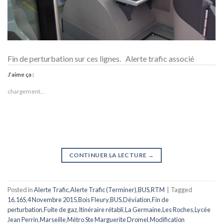
Fin de perturbation sur ces lignes. Alerte trafic associé
J’aime ça :
chargement…
CONTINUER LA LECTURE
→
Posted in
Alerte Trafic
,
Alerte Trafic (Terminer)
,
BUS
,
RTM
|
Tagged
16
,
16S
,
4 Novembre 2015
,
Bois Fleury
,
BUS
,
Déviation
,
Fin de
perturbation
,
Fuite de gaz
,
Itinéraire rétabli
,
La Germaine
,
Les Roches
,
Lycée
Jean Perrin
,
Marseille
,
Métro Ste Marguerite Dromel
,
Modification