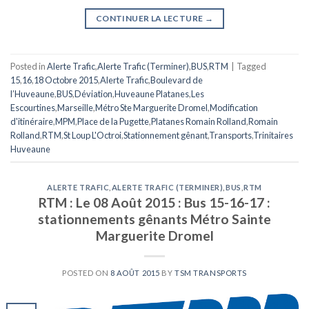
CONTINUER LA LECTURE
→
Posted in
Alerte Trafic
,
Alerte Trafic (Terminer)
,
BUS
,
RTM
|
Tagged
15
,
16
,
18 Octobre 2015
,
Alerte Trafic
,
Boulevard de
l’Huveaune
,
BUS
,
Déviation
,
Huveaune Platanes
,
Les
Escourtines
,
Marseille
,
Métro Ste Marguerite Dromel
,
Modification
d'itinéraire
,
MPM
,
Place de la Pugette
,
Platanes Romain Rolland
,
Romain
Rolland
,
RTM
,
St Loup L'Octroi
,
Stationnement gênant
,
Transports
,
Trinitaires
Huveaune
ALERTE TRAFIC
,
ALERTE TRAFIC (TERMINER)
,
BUS
,
RTM
RTM : Le 08 Août 2015 : Bus 15-16-17 :
stationnements gênants Métro Sainte
Marguerite Dromel
POSTED ON
8 AOÛT 2015
BY
TSM TRANSPORTS