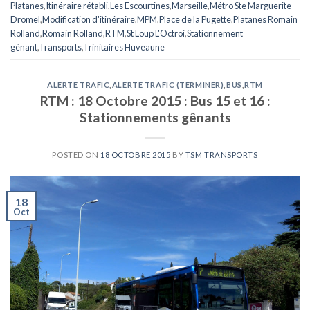
Platanes
,
Itinéraire rétabli
,
Les Escourtines
,
Marseille
,
Métro Ste Marguerite
Dromel
,
Modification d'itinéraire
,
MPM
,
Place de la Pugette
,
Platanes Romain
Rolland
,
Romain Rolland
,
RTM
,
St Loup L'Octroi
,
Stationnement
gênant
,
Transports
,
Trinitaires Huveaune
ALERTE TRAFIC
,
ALERTE TRAFIC (TERMINER)
,
BUS
,
RTM
RTM : 18 Octobre 2015 : Bus 15 et 16 :
Stationnements gênants
POSTED ON
18 OCTOBRE 2015
BY
TSM TRANSPORTS
18
Oct