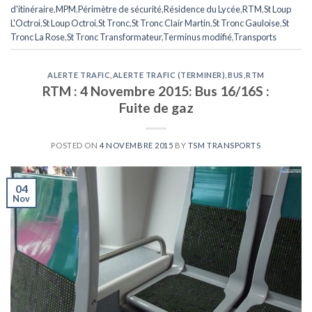
d'itinéraire
,
MPM
,
Périmètre de sécurité
,
Résidence du Lycée
,
RTM
,
St Loup
L'Octroi
,
St Loup Octroi
,
St Tronc
,
St Tronc Clair Martin
,
St Tronc Gauloise
,
St
Tronc La Rose
,
St Tronc Transformateur
,
Terminus modifié
,
Transports
ALERTE TRAFIC
,
ALERTE TRAFIC (TERMINER)
,
BUS
,
RTM
RTM : 4 Novembre 2015: Bus 16/16S :
Fuite de gaz
POSTED ON
4 NOVEMBRE 2015
BY
TSM TRANSPORTS
04
Nov