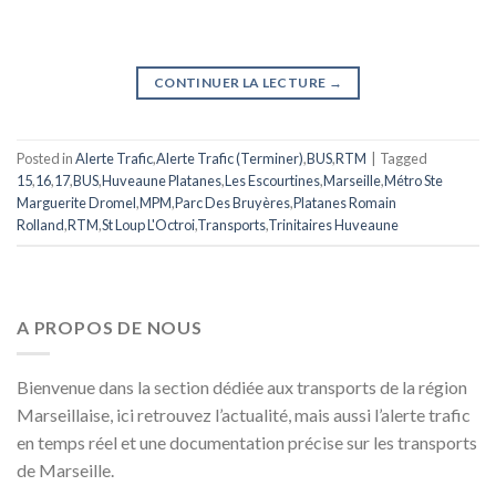
CONTINUER LA LECTURE
→
Posted in
Alerte Trafic
,
Alerte Trafic (Terminer)
,
BUS
,
RTM
|
Tagged
15
,
16
,
17
,
BUS
,
Huveaune Platanes
,
Les Escourtines
,
Marseille
,
Métro Ste
Marguerite Dromel
,
MPM
,
Parc Des Bruyères
,
Platanes Romain
Rolland
,
RTM
,
St Loup L'Octroi
,
Transports
,
Trinitaires Huveaune
A PROPOS DE NOUS
Bienvenue dans la section dédiée aux transports de la région
Marseillaise, ici retrouvez l’actualité, mais aussi l’alerte trafic
en temps réel et une documentation précise sur les transports
de Marseille.