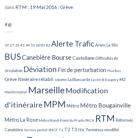
dans
RTM : 19 Mai 2016 : Grève
#@
Alerte Trafic
Arenc Le Silo
27
31
49
55
60
83
19
41
81
BUS
Canebière Bourse
Castellane
Difficultés de
Déviation
Fin de perturbation
circulation
Fluo Bus
Itinéraire rétabli
Grève
La Blancarde
M2
Joliette
Lycée St Exupéry
Marseille
Modification
Manifestation
MPM
d'itinéraire
Métro Bougainville
Métro
RTM
Métro La Rose
Réformés
Métro Rond-Point du Prado
PACA
T2
T3
Terminus modifié
Canebière
SNCF
T1
TER
Service partiel