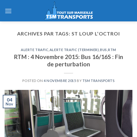
Skip
to
content
ARCHIVES PAR TAGS:
ST LOUP L’OCTROI
ALERTE TRAFIC
,
ALERTE TRAFIC (TERMINER)
,
BUS
,
RTM
RTM : 4 Novembre 2015: Bus 16/16S : Fin
de perturbation
POSTED ON
4 NOVEMBRE 2015
BY
TSM TRANSPORTS
04
Nov