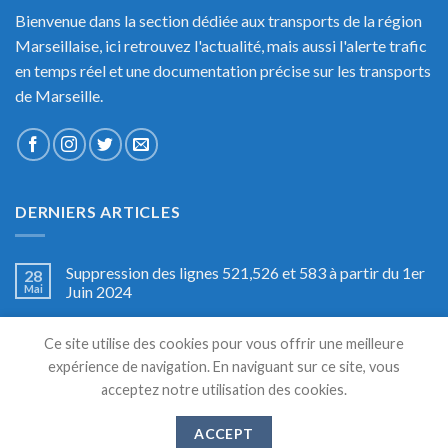
Bienvenue dans la section dédiée aux transports de la région
Marseillaise, ici retrouvez l'actualité, mais aussi l'alerte trafic
en temps réel et une documentation précise sur les transports
de Marseille.
DERNIERS ARTICLES
Suppression des lignes 521,526 et 583 à partir du 1er
28
Mai
Juin 2024
Gare de l’Estaque : Vers un abandon des services
20
Ce site utilise des cookies pour vous offrir une meilleure
Déc
publics ?
expérience de navigation. En naviguant sur ce site, vous
acceptez notre utilisation des cookies.
Travaux de modernisation de la ligne Marseille –
28
Août
Gardanne – Aix En Provence
ACCEPT