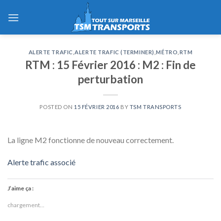
Skip
to
content
ALERTE TRAFIC
,
ALERTE TRAFIC (TERMINER)
,
MÉTRO
,
RTM
RTM : 15 Février 2016 : M2 : Fin de
perturbation
POSTED ON
15 FÉVRIER 2016
BY
TSM TRANSPORTS
La ligne M2 fonctionne de nouveau correctement.
Alerte trafic associé
J’aime ça :
chargement…