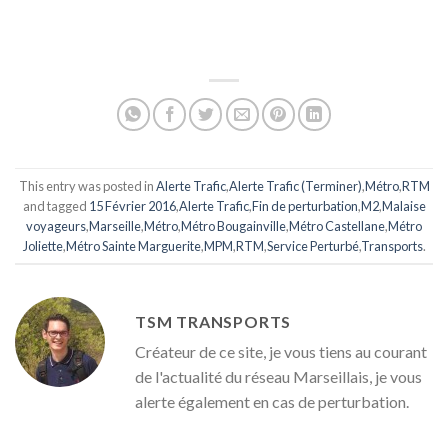
This entry was posted in
Alerte Trafic
,
Alerte Trafic (Terminer)
,
Métro
,
RTM
and tagged
15 Février 2016
,
Alerte Trafic
,
Fin de perturbation
,
M2
,
Malaise
voyageurs
,
Marseille
,
Métro
,
Métro Bougainville
,
Métro Castellane
,
Métro
Joliette
,
Métro Sainte Marguerite
,
MPM
,
RTM
,
Service Perturbé
,
Transports
.
TSM TRANSPORTS
Créateur de ce site, je vous tiens au courant
de l'actualité du réseau Marseillais, je vous
alerte également en cas de perturbation.