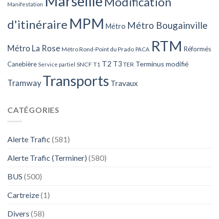
Marseille
Modification
Manifestation
MPM
d'itinéraire
Métro Bougainville
Métro
RTM
Métro La Rose
Réformés
Métro Rond-Point du Prado
PACA
T2
T3
Terminus modifié
Canebière
SNCF
T1
TER
Service partiel
Transports
Tramway
Travaux
CATÉGORIES
Alerte Trafic
(581)
Alerte Trafic (Terminer)
(580)
BUS
(500)
Cartreize
(1)
Divers
(58)