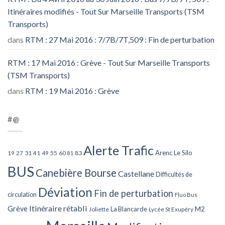
Itinéraires modifiés - Tout Sur Marseille Transports (TSM
Transports)
dans
RTM : 27 Mai 2016 : 7/7B/7T,509 : Fin de perturbation
RTM : 17 Mai 2016 : Grève - Tout Sur Marseille Transports
(TSM Transports)
dans
RTM : 19 Mai 2016 : Grève
#@
Alerte Trafic
Arenc Le Silo
27
31
49
55
60
83
19
41
81
BUS
Canebière Bourse
Castellane
Difficultés de
Déviation
Fin de perturbation
circulation
Fluo Bus
Itinéraire rétabli
Grève
La Blancarde
M2
Joliette
Lycée St Exupéry