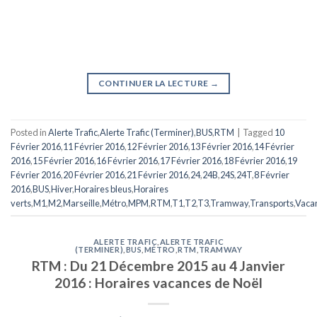
CONTINUER LA LECTURE
→
Posted in
Alerte Trafic
,
Alerte Trafic (Terminer)
,
BUS
,
RTM
|
Tagged
10
Février 2016
,
11 Février 2016
,
12 Février 2016
,
13 Février 2016
,
14 Février
2016
,
15 Février 2016
,
16 Février 2016
,
17 Février 2016
,
18 Février 2016
,
19
Février 2016
,
20 Février 2016
,
21 Février 2016
,
24
,
24B
,
24S
,
24T
,
8 Février
2016
,
BUS
,
Hiver
,
Horaires bleus
,
Horaires
verts
,
M1
,
M2
,
Marseille
,
Métro
,
MPM
,
RTM
,
T1
,
T2
,
T3
,
Tramway
,
Transports
,
Vaca
ALERTE TRAFIC
,
ALERTE TRAFIC
(TERMINER)
,
BUS
,
MÉTRO
,
RTM
,
TRAMWAY
RTM : Du 21 Décembre 2015 au 4 Janvier
2016 : Horaires vacances de Noël