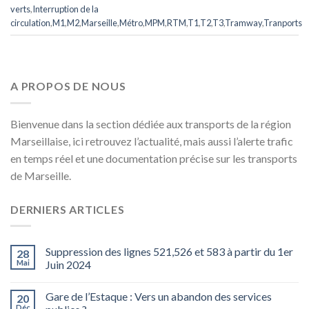
verts
,
Interruption de la
circulation
,
M1
,
M2
,
Marseille
,
Métro
,
MPM
,
RTM
,
T1
,
T2
,
T3
,
Tramway
,
Tranports
A PROPOS DE NOUS
Bienvenue dans la section dédiée aux transports de la région
Marseillaise, ici retrouvez l’actualité, mais aussi l’alerte trafic
en temps réel et une documentation précise sur les transports
de Marseille.
DERNIERS ARTICLES
Suppression des lignes 521,526 et 583 à partir du 1er
28
Mai
Juin 2024
Gare de l’Estaque : Vers un abandon des services
20
Déc