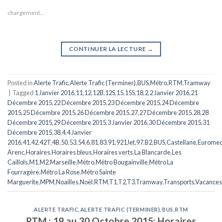
chargement…
CONTINUER LA LECTURE
→
Posted in
Alerte Trafic
,
Alerte Trafic (Terminer)
,
BUS
,
Métro
,
RTM
,
Tramway
|
Tagged
1 Janvier 2016
,
11
,
12
,
12B
,
12S
,
15
,
15S
,
18
,
2
,
2 Janvier 2016
,
21
Décembre 2015
,
22 Décembre 2015
,
23 Décembre 2015
,
24 Décembre
2015
,
25 Décembre 2015
,
26 Décembre 2015
,
27
,
27 Décembre 2015
,
28
,
28
Décembre 2015
,
29 Décembre 2015
,
3 Janvier 2016
,
30 Décembre 2015
,
31
Décembre 2015
,
38
,
4
,
4 Janvier
2016
,
41
,
42
,
42T
,
4B
,
50
,
53
,
54
,
6
,
81
,
83
,
91
,
921Jet
,
97
,
B2
,
BUS
,
Castellane
,
Eurome
Arenc
,
Horaires
,
Horaires bleus
,
Horaires verts
,
La Blancarde
,
Les
Caillols
,
M1
,
M2
,
Marseille
,
Métro
,
Métro Bougainville
,
Métro La
Fourragère
,
Métro La Rose
,
Métro Sainte
Marguerite
,
MPM
,
Noailles
,
Noël
,
RTM
,
T1
,
T2
,
T3
,
Tramway
,
Transports
,
Vacances
ALERTE TRAFIC
,
ALERTE TRAFIC (TERMINER)
,
BUS
,
RTM
RTM : 19 au 30 Octobre 2015: Horaires