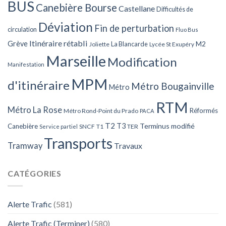
BUS
Canebière Bourse
Castellane
Difficultés de
Déviation
Fin de perturbation
circulation
Fluo Bus
Itinéraire rétabli
Grève
La Blancarde
M2
Joliette
Lycée St Exupéry
Marseille
Modification
Manifestation
MPM
d'itinéraire
Métro Bougainville
Métro
RTM
Métro La Rose
Réformés
Métro Rond-Point du Prado
PACA
T2
T3
Terminus modifié
Canebière
SNCF
T1
TER
Service partiel
Transports
Tramway
Travaux
CATÉGORIES
Alerte Trafic
(581)
Alerte Trafic (Terminer)
(580)