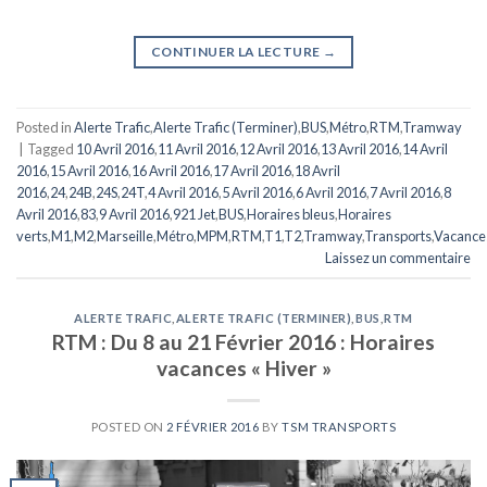
CONTINUER LA LECTURE
→
Posted in
Alerte Trafic
,
Alerte Trafic (Terminer)
,
BUS
,
Métro
,
RTM
,
Tramway
|
Tagged
10 Avril 2016
,
11 Avril 2016
,
12 Avril 2016
,
13 Avril 2016
,
14 Avril
2016
,
15 Avril 2016
,
16 Avril 2016
,
17 Avril 2016
,
18 Avril
2016
,
24
,
24B
,
24S
,
24T
,
4 Avril 2016
,
5 Avril 2016
,
6 Avril 2016
,
7 Avril 2016
,
8
Avril 2016
,
83
,
9 Avril 2016
,
921 Jet
,
BUS
,
Horaires bleus
,
Horaires
verts
,
M1
,
M2
,
Marseille
,
Métro
,
MPM
,
RTM
,
T1
,
T2
,
Tramway
,
Transports
,
Vacance
Laissez un commentaire
ALERTE TRAFIC
,
ALERTE TRAFIC (TERMINER)
,
BUS
,
RTM
RTM : Du 8 au 21 Février 2016 : Horaires
vacances « Hiver »
POSTED ON
2 FÉVRIER 2016
BY
TSM TRANSPORTS