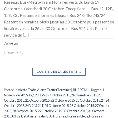
Réseaux Bus-Métro-Tram Horaires verts du Lundi 19
Octobre au Vendredi 30 Octobre. Exceptions : – Bus 12, 12B,
12S, 83 : Restent en horaires bleus. – Bus 24/24B/24S/24T :
Restent en horaires bleus jusqu’au 23 Octobre puis passent en
horaires verts du 26 au 30 Octobre. – Bus 921 Jet : Pas de
service du […]
J’aime ça :
chargement…
CONTINUER LA LECTURE
→
Posted in
Alerte Trafic
,
Alerte Trafic (Terminer)
,
BUS
,
RTM
|
Tagged
1
Novembre 2015
,
12
,
12B
,
12S
,
19 Octobre 2015
,
2 Novembre 2015
,
20
Octobre 2015
,
21 Octobre 2015
,
22 Octobre 2015
,
23 Octobre 2015
,
24
,
24
Octobre 2015
,
24B
,
24S
,
24T
,
25 Octobre 2015
,
26 Octobre 2015
,
27 Octobre
2015
,
28 Octobre 2015
,
29 Octobre 2015
,
30 Octobre 2015
,
31 Octobre
2015
,
83
,
921Jet
,
Alerte Trafic
,
BUS
,
Horaires
,
Horaires bleus
,
Horaires