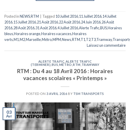
Posted in
NEWS
,
RTM
|
Tagged
10 Juillet 2016
,
11 Juillet 2016
,
14 Juillet
2016
,
15 Juillet 2016
,
21 Août 2016
,
22 Août 2016
,
24 Juin 2016
,
26 Août
2016
,
28 Août 2016
,
31 Août 2016
,
4 Juillet 2016
,
Alerte Trafic
,
BUS
,
Horaires
bleus
,
Horaires orange
,
Horaires vacances
,
Horaires
verts
,
M1
,
M2
,
Marseille
,
Métro
,
MPM
,
News
,
RTM
,
T1
,
T2
,
T3
,
Tramway
,
Transport
Laissez un commentaire
ALERTE TRAFIC
,
ALERTE TRAFIC
(TERMINER)
,
BUS
,
MÉTRO
,
RTM
,
TRAMWAY
RTM : Du 4 au 18 Avril 2016 : Horaires
vacances scolaires « Printemps »
POSTED ON
3 AVRIL 2016
BY
TSM TRANSPORTS
03
Avr