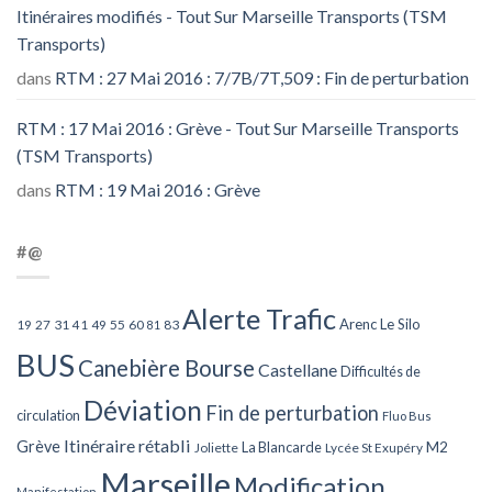
Itinéraires modifiés - Tout Sur Marseille Transports (TSM
Transports)
dans
RTM : 27 Mai 2016 : 7/7B/7T,509 : Fin de perturbation
RTM : 17 Mai 2016 : Grève - Tout Sur Marseille Transports
(TSM Transports)
dans
RTM : 19 Mai 2016 : Grève
#@
Alerte Trafic
Arenc Le Silo
27
31
49
55
60
83
19
41
81
BUS
Canebière Bourse
Castellane
Difficultés de
Déviation
Fin de perturbation
circulation
Fluo Bus
Itinéraire rétabli
Grève
La Blancarde
M2
Joliette
Lycée St Exupéry
Marseille
Modification
Manifestation