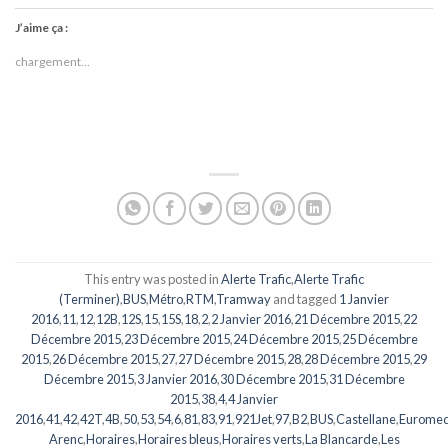
J’aime ça :
chargement…
This entry was posted in
Alerte Trafic
,
Alerte Trafic
(Terminer)
,
BUS
,
Métro
,
RTM
,
Tramway
and tagged
1 Janvier
2016
,
11
,
12
,
12B
,
12S
,
15
,
15S
,
18
,
2
,
2 Janvier 2016
,
21 Décembre 2015
,
22
Décembre 2015
,
23 Décembre 2015
,
24 Décembre 2015
,
25 Décembre
2015
,
26 Décembre 2015
,
27
,
27 Décembre 2015
,
28
,
28 Décembre 2015
,
29
Décembre 2015
,
3 Janvier 2016
,
30 Décembre 2015
,
31 Décembre
2015
,
38
,
4
,
4 Janvier
2016
,
41
,
42
,
42T
,
4B
,
50
,
53
,
54
,
6
,
81
,
83
,
91
,
921Jet
,
97
,
B2
,
BUS
,
Castellane
,
Eurome
Arenc
,
Horaires
,
Horaires bleus
,
Horaires verts
,
La Blancarde
,
Les