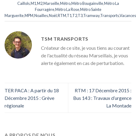
Caillols
,
M1
,
M2
,
Marseille
,
Métro
,
Métro Bougainville
,
Métro La
Fourragère
,
Métro La Rose
,
Métro Sainte
Marguerite
,
MPM
,
Noailles
,
Noël
,
RTM
,
T1
,
T2
,
T3
,
Tramway
,
Transports
,
Vacances
TSM TRANSPORTS
Créateur de ce site, je vous tiens au courant
de l'actualité du réseau Marseillais, je vous
alerte également en cas de perturbation.
TER PACA : A partir du 18
RTM : 17 Décembre 2015 :
Décembre 2015 : Grève
Bus 143 : Travaux d’urgence
régionale
La Montade
A PROPOS DE NOUS