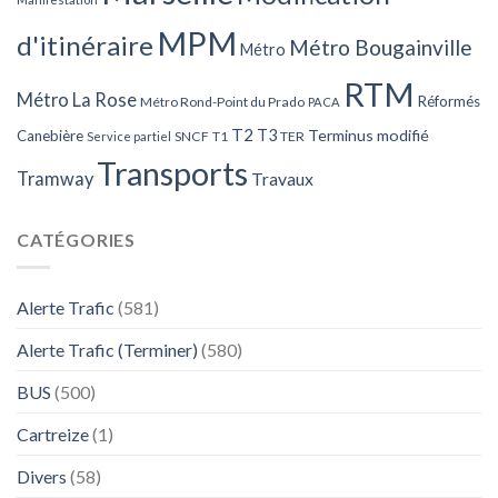
MPM
d'itinéraire
Métro Bougainville
Métro
RTM
Métro La Rose
Réformés
Métro Rond-Point du Prado
PACA
T2
T3
Terminus modifié
Canebière
SNCF
T1
TER
Service partiel
Transports
Tramway
Travaux
CATÉGORIES
Alerte Trafic
(581)
Alerte Trafic (Terminer)
(580)
BUS
(500)
Cartreize
(1)
Divers
(58)