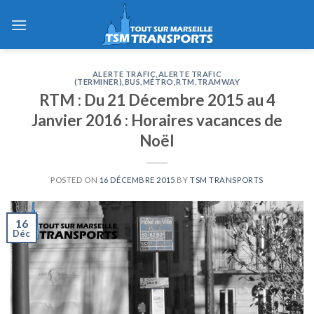
Skip
to
content
ALERTE TRAFIC
,
ALERTE TRAFIC
(TERMINER)
,
BUS
,
MÉTRO
,
RTM
,
TRAMWAY
RTM : Du 21 Décembre 2015 au 4
Janvier 2016 : Horaires vacances de
Noël
POSTED ON
16 DÉCEMBRE 2015
BY
TSM TRANSPORTS
16
Déc