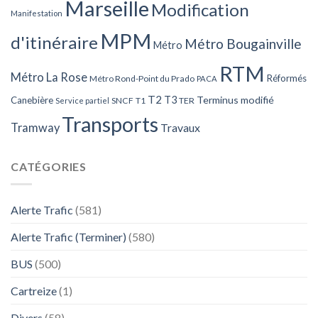
Marseille
Modification
Manifestation
MPM
d'itinéraire
Métro Bougainville
Métro
RTM
Métro La Rose
Réformés
Métro Rond-Point du Prado
PACA
T2
T3
Terminus modifié
Canebière
SNCF
T1
TER
Service partiel
Transports
Tramway
Travaux
CATÉGORIES
Alerte Trafic
(581)
Alerte Trafic (Terminer)
(580)
BUS
(500)
Cartreize
(1)
Divers
(58)