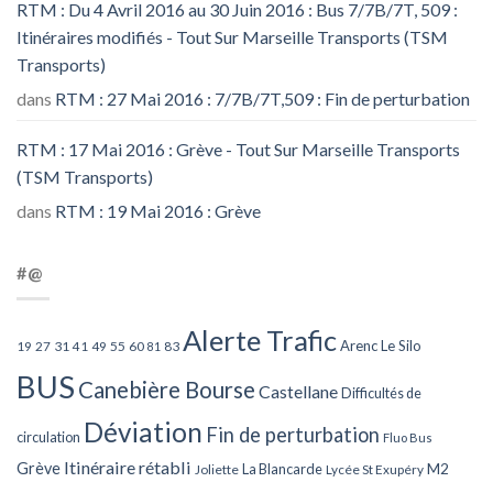
RTM : Du 4 Avril 2016 au 30 Juin 2016 : Bus 7/7B/7T, 509 :
Itinéraires modifiés - Tout Sur Marseille Transports (TSM
Transports)
dans
RTM : 27 Mai 2016 : 7/7B/7T,509 : Fin de perturbation
RTM : 17 Mai 2016 : Grève - Tout Sur Marseille Transports
(TSM Transports)
dans
RTM : 19 Mai 2016 : Grève
#@
Alerte Trafic
Arenc Le Silo
27
31
49
55
60
83
19
41
81
BUS
Canebière Bourse
Castellane
Difficultés de
Déviation
Fin de perturbation
circulation
Fluo Bus
Itinéraire rétabli
Grève
La Blancarde
M2
Joliette
Lycée St Exupéry