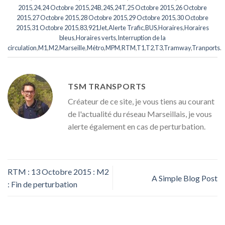
2015
,
24
,
24 Octobre 2015
,
24B
,
24S
,
24T
,
25 Octobre 2015
,
26 Octobre
2015
,
27 Octobre 2015
,
28 Octobre 2015
,
29 Octobre 2015
,
30 Octobre
2015
,
31 Octobre 2015
,
83
,
921Jet
,
Alerte Trafic
,
BUS
,
Horaires
,
Horaires
bleus
,
Horaires verts
,
Interruption de la
circulation
,
M1
,
M2
,
Marseille
,
Métro
,
MPM
,
RTM
,
T1
,
T2
,
T3
,
Tramway
,
Tranports
.
TSM TRANSPORTS
Créateur de ce site, je vous tiens au courant
de l'actualité du réseau Marseillais, je vous
alerte également en cas de perturbation.
RTM : 13 Octobre 2015 : M2
A Simple Blog Post
: Fin de perturbation