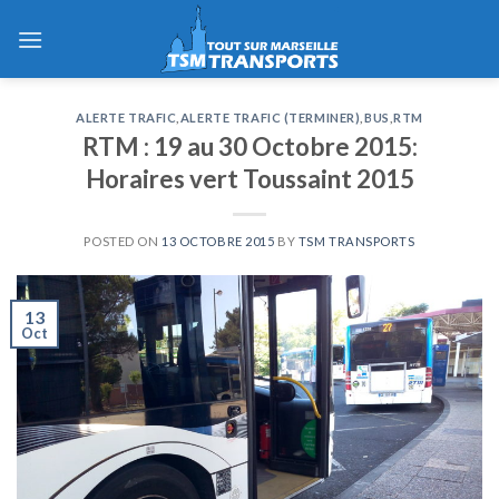
Skip
to
content
ALERTE TRAFIC
,
ALERTE TRAFIC (TERMINER)
,
BUS
,
RTM
RTM : 19 au 30 Octobre 2015:
Horaires vert Toussaint 2015
POSTED ON
13 OCTOBRE 2015
BY
TSM TRANSPORTS
13
Oct