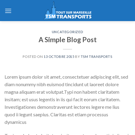
Skip
to
content
UNCATEGORIZED
A Simple Blog Post
POSTED ON
13 OCTOBRE 2015
BY
TSM TRANSPORTS
Lorem ipsum dolor sit amet, consectetuer adipiscing elit, sed
diam nonummy nibh euismod tincidunt ut laoreet dolore
magna aliquam erat volutpat.Typi non habent claritatem
insitam; est usus legentis in iis qui facit eorum claritatem.
Investigationes demonstraverunt lectores legere me lius
quod ii legunt saepius. Claritas est etiam processus
dynamicus