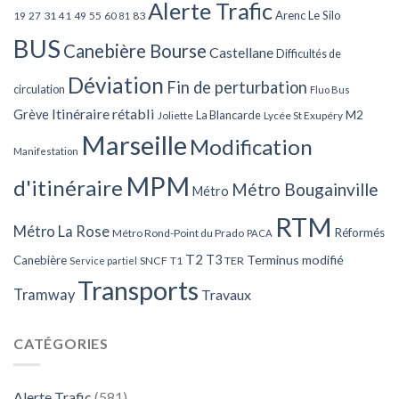
Alerte Trafic
Arenc Le Silo
27
31
49
55
60
83
19
41
81
BUS
Canebière Bourse
Castellane
Difficultés de
Déviation
Fin de perturbation
circulation
Fluo Bus
Itinéraire rétabli
Grève
La Blancarde
M2
Joliette
Lycée St Exupéry
Marseille
Modification
Manifestation
MPM
d'itinéraire
Métro Bougainville
Métro
RTM
Métro La Rose
Réformés
Métro Rond-Point du Prado
PACA
T2
T3
Terminus modifié
Canebière
SNCF
T1
TER
Service partiel
Transports
Tramway
Travaux
CATÉGORIES
Alerte Trafic
(581)