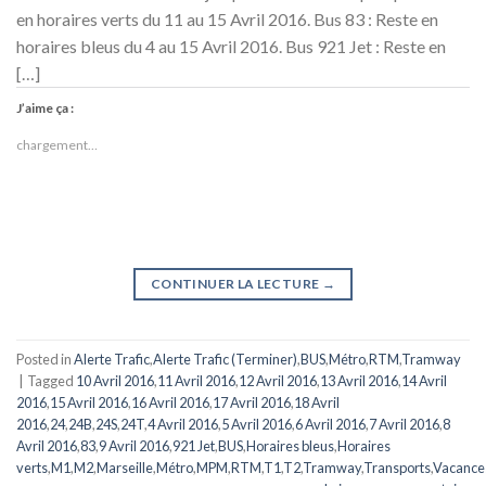
en horaires verts du 11 au 15 Avril 2016. Bus 83 : Reste en
horaires bleus du 4 au 15 Avril 2016. Bus 921 Jet : Reste en
[…]
J’aime ça :
chargement…
CONTINUER LA LECTURE
→
Posted in
Alerte Trafic
,
Alerte Trafic (Terminer)
,
BUS
,
Métro
,
RTM
,
Tramway
|
Tagged
10 Avril 2016
,
11 Avril 2016
,
12 Avril 2016
,
13 Avril 2016
,
14 Avril
2016
,
15 Avril 2016
,
16 Avril 2016
,
17 Avril 2016
,
18 Avril
2016
,
24
,
24B
,
24S
,
24T
,
4 Avril 2016
,
5 Avril 2016
,
6 Avril 2016
,
7 Avril 2016
,
8
Avril 2016
,
83
,
9 Avril 2016
,
921 Jet
,
BUS
,
Horaires bleus
,
Horaires
verts
,
M1
,
M2
,
Marseille
,
Métro
,
MPM
,
RTM
,
T1
,
T2
,
Tramway
,
Transports
,
Vacance