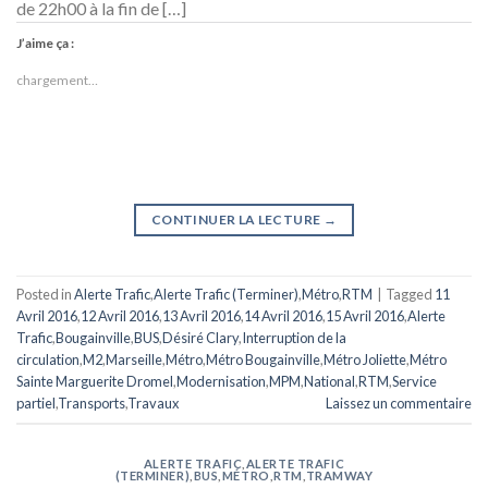
de 22h00 à la fin de […]
J’aime ça :
chargement…
CONTINUER LA LECTURE
→
Posted in
Alerte Trafic
,
Alerte Trafic (Terminer)
,
Métro
,
RTM
|
Tagged
11
Avril 2016
,
12 Avril 2016
,
13 Avril 2016
,
14 Avril 2016
,
15 Avril 2016
,
Alerte
Trafic
,
Bougainville
,
BUS
,
Désiré Clary
,
Interruption de la
circulation
,
M2
,
Marseille
,
Métro
,
Métro Bougainville
,
Métro Joliette
,
Métro
Sainte Marguerite Dromel
,
Modernisation
,
MPM
,
National
,
RTM
,
Service
partiel
,
Transports
,
Travaux
Laissez un commentaire
ALERTE TRAFIC
,
ALERTE TRAFIC
(TERMINER)
,
BUS
,
MÉTRO
,
RTM
,
TRAMWAY