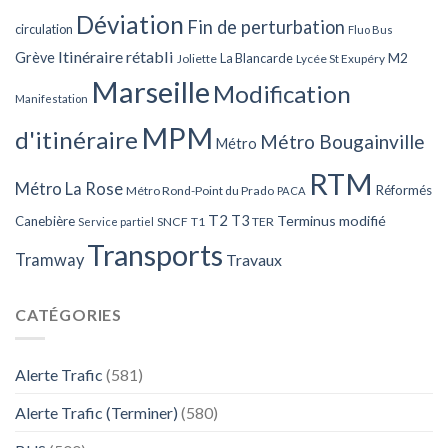
Déviation
Fin de perturbation
circulation
Fluo Bus
Itinéraire rétabli
Grève
La Blancarde
M2
Joliette
Lycée St Exupéry
Marseille
Modification
Manifestation
MPM
d'itinéraire
Métro Bougainville
Métro
RTM
Métro La Rose
Réformés
Métro Rond-Point du Prado
PACA
T2
T3
Terminus modifié
Canebière
SNCF
T1
TER
Service partiel
Transports
Tramway
Travaux
CATÉGORIES
Alerte Trafic
(581)
Alerte Trafic (Terminer)
(580)