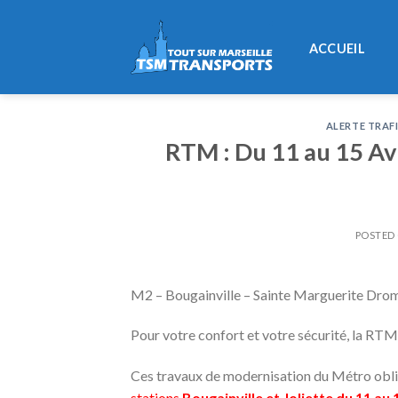
Skip
to
ACCUEIL
content
ALERTE TRAF
RTM : Du 11 au 15 Avr
POSTED
M2 – Bougainville – Sainte Marguerite Dro
Pour votre confort et votre sécurité, la RT
Ces travaux de modernisation du Métro obl
stations
Bougainville et Joliette
du 11 au 1