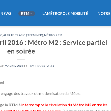
NEWS
RTM
LAMÉTROPOLE MOBILITÉ
NOTRE 
IC
,
ALERTE TRAFIC (TERMINER)
,
MÉTRO
,
RTM
il 2016 : Métro M2 : Service partiel
en soirée
 ON
9 AVRIL 2016
BY
TSM TRANSPORTS
mel
M engage des travaux de modernisation du Métro.
ige la RTM à
interrompre
la circulation du
Métro M2 entre
les
5 avril de 22h00 à la fin de service
.
(Dernier départ de Bougainvi