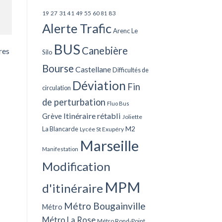
27
31
49
55
60
83
19
41
81
Alerte Trafic
Arenc Le
BUS
Canebière
res
Silo
Bourse
Castellane
Difficultés de
Déviation
Fin
circulation
de perturbation
Fluo Bus
Itinéraire rétabli
Grève
Joliette
La Blancarde
M2
Lycée St Exupéry
Marseille
Manifestation
Modification
MPM
d'itinéraire
Métro Bougainville
Métro
Métro La Rose
Métro Rond-Point