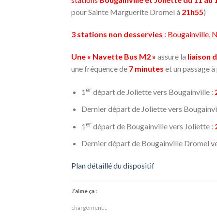
pour Sainte Marguerite Dromel à
21h55
)
3 stations non desservies
: Bougainville, 
Une « Navette Bus M2 »
assure la
liaison 
une fréquence de
7 minutes
et un passage à
er
1
départ de Joliette vers Bougainville :
Dernier départ de Joliette vers Bougainvil
er
1
départ de Bougainville vers Joliette :
Dernier départ de Bougainville Dromel ver
Plan détaillé du dispositif
J’aime ça :
chargement…