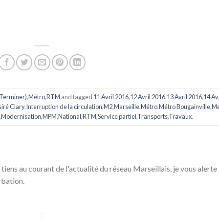
(Terminer)
,
Métro
,
RTM
and tagged
11 Avril 2016
,
12 Avril 2016
,
13 Avril 2016
,
14 Avr
iré Clary
,
Interruption de la circulation
,
M2
,
Marseille
,
Métro
,
Métro Bougainville
,
Mé
,
Modernisation
,
MPM
,
National
,
RTM
,
Service partiel
,
Transports
,
Travaux
.
 tiens au courant de l'actualité du réseau Marseillais, je vous alerte
rbation.