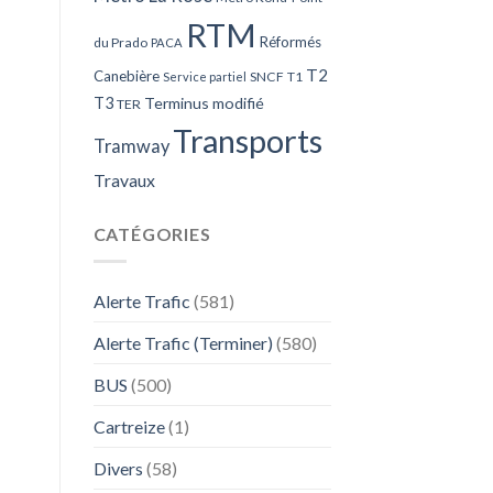
RTM
Réformés
du Prado
PACA
T2
Canebière
SNCF
T1
Service partiel
T3
Terminus modifié
TER
Transports
Tramway
Travaux
CATÉGORIES
Alerte Trafic
(581)
Alerte Trafic (Terminer)
(580)
BUS
(500)
Cartreize
(1)
Divers
(58)