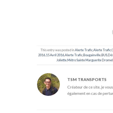
This entry was posted in
Alerte Trafic
,
Alerte Trafic 
2016
,
15 Avril 2016
,
Alerte Trafic
,
Bougainville
,
BUS
,
Dés
Joliette
,
Métro Sainte Marguerite Dromel
TSM TRANSPORTS
Créateur de ce site, je vous
également en cas de pertu