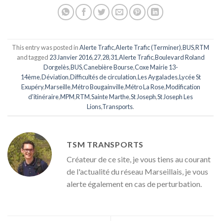
This entry was posted in
Alerte Trafic
,
Alerte Trafic (Terminer)
,
BUS
,
RTM
and tagged
23 Janvier 2016
,
27
,
28
,
31
,
Alerte Trafic
,
Boulevard Roland
Dorgelès
,
BUS
,
Canebière Bourse
,
Coxe Mairie 13-
14ème
,
Déviation
,
Difficultés de circulation
,
Les Aygalades
,
Lycée St
Exupéry
,
Marseille
,
Métro Bougainville
,
Métro La Rose
,
Modification
d'itinéraire
,
MPM
,
RTM
,
Sainte Marthe
,
St Joseph
,
St Joseph Les
Lions
,
Transports
.
TSM TRANSPORTS
Créateur de ce site, je vous tiens au courant
de l'actualité du réseau Marseillais, je vous
alerte également en cas de perturbation.