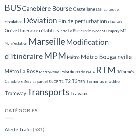
BUS
Canebière Bourse
Castellane
Difficultés de
Déviation
Fin de perturbation
circulation
Fluo Bus
Itinéraire rétabli
Grève
La Blancarde
M2
Joliette
Lycée St Exupéry
Marseille
Modification
Manifestation
MPM
d'itinéraire
Métro Bougainville
Métro
RTM
Métro La Rose
Réformés
Métro Rond-Point du Prado
PACA
T2
T3
Terminus modifié
Canebière
SNCF
T1
TER
Service partiel
Transports
Tramway
Travaux
CATÉGORIES
Alerte Trafic
(581)