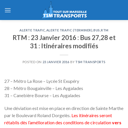
Skip
to
content
ALERTE TRAFIC
,
ALERTE TRAFIC (TERMINER)
,
BUS
,
RTM
RTM : 23 Janvier 2016 : Bus 27,28 et
31 : Itinéraires modifiés
POSTED ON
23 JANVIER 2016
BY
TSM TRANSPORTS
27 – Métro La Rose – Lycée St Exupéry
28 – Métro Bougainville – Les Aygalades
31 – Canebière Bourse – Les Aygalades
Une déviation est mise en place
en direction de Sainte Marthe
par le Boulevard Roland Dorgelès.
Les itinéraires seront
rétablis dès l’amélioration des conditions de circulation
vers