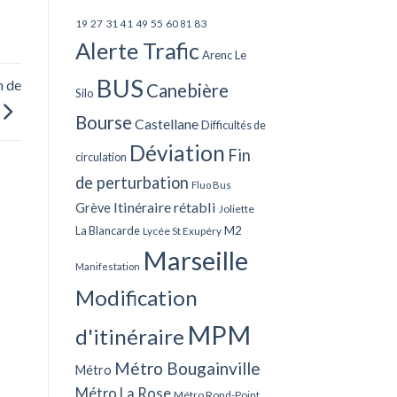
27
31
49
55
60
83
19
41
81
Alerte Trafic
Arenc Le
BUS
n de
Canebière
Silo
Bourse
Castellane
Difficultés de
Déviation
Fin
circulation
de perturbation
Fluo Bus
Itinéraire rétabli
Grève
Joliette
La Blancarde
M2
Lycée St Exupéry
Marseille
Manifestation
Modification
MPM
d'itinéraire
Métro Bougainville
Métro
Métro La Rose
Métro Rond-Point