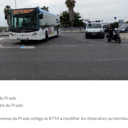
du Prado
int du Prado
venue du Prado oblige la RTM à modifier les itinéraires ou termin