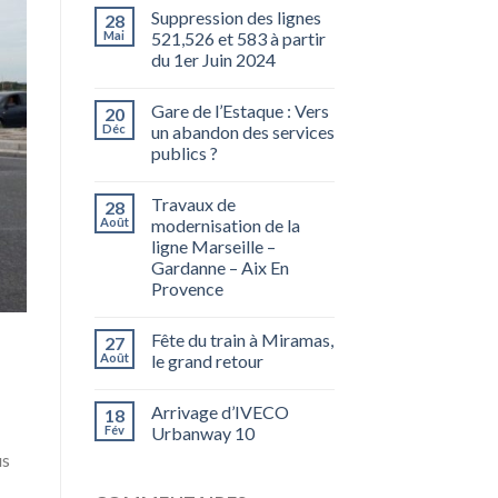
Suppression des lignes
28
Mai
521,526 et 583 à partir
du 1er Juin 2024
Gare de l’Estaque : Vers
20
Déc
un abandon des services
publics ?
Travaux de
28
Août
modernisation de la
ligne Marseille –
Gardanne – Aix En
Provence
Fête du train à Miramas,
27
Août
le grand retour
Arrivage d’IVECO
18
Fév
Urbanway 10
us