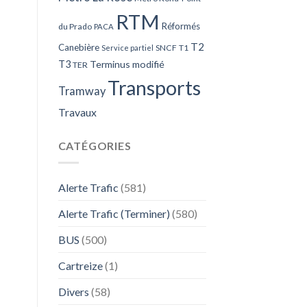
RTM
Réformés
du Prado
PACA
T2
Canebière
SNCF
T1
Service partiel
T3
Terminus modifié
TER
Transports
Tramway
Travaux
CATÉGORIES
Alerte Trafic
(581)
Alerte Trafic (Terminer)
(580)
BUS
(500)
Cartreize
(1)
Divers
(58)