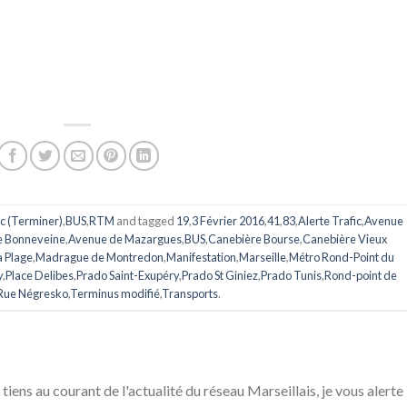
ic (Terminer)
,
BUS
,
RTM
and tagged
19
,
3 Février 2016
,
41
,
83
,
Alerte Trafic
,
Avenue
e Bonneveine
,
Avenue de Mazargues
,
BUS
,
Canebière Bourse
,
Canebière Vieux
a Plage
,
Madrague de Montredon
,
Manifestation
,
Marseille
,
Métro Rond-Point du
y
,
Place Delibes
,
Prado Saint-Exupéry
,
Prado St Giniez
,
Prado Tunis
,
Rond-point de
Rue Négresko
,
Terminus modifié
,
Transports
.
 tiens au courant de l'actualité du réseau Marseillais, je vous alerte