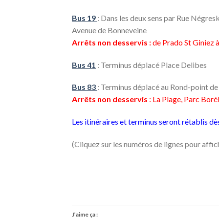
Bus 19
: Dans les deux sens par Rue Négre
Avenue de Bonneveine
A
rrêts
non desservis :
de Prado St Giniez
Bus 41
: Terminus déplacé Place Delibes
Bus 83
: Terminus déplacé au Rond-point de
A
rrêts
non desservis
: La Plage, Parc Boré
Les itinéraires et terminus seront rétablis d
(Cliquez sur les numéros de lignes pour affic
J’aime ça :