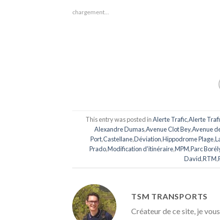
chargement…
This entry was posted in
Alerte Trafic
,
Alerte Traf
Alexandre Dumas
,
Avenue Clot Bey
,
Avenue d
Port
,
Castellane
,
Déviation
,
Hippodrome Plage
,
L
Prado
,
Modification d'itinéraire
,
MPM
,
Parc Borél
David
,
RTM
,
TSM TRANSPORTS
Créateur de ce site, je vous