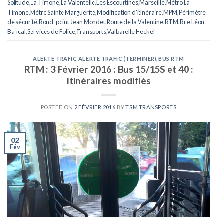
Solitude
,
La Timone
,
La Valentelle
,
Les Escourtines
,
Marseille
,
Métro La
Timone
,
Métro Sainte Marguerite
,
Modification d'itinéraire
,
MPM
,
Périmètre
de sécurité
,
Rond-point Jean Mondet
,
Route de la Valentine
,
RTM
,
Rue Léon
Bancal
,
Services de Police
,
Transports
,
Valbarelle Heckel
ALERTE TRAFIC
,
ALERTE TRAFIC (TERMINER)
,
BUS
,
RTM
RTM : 3 Février 2016 : Bus 15/15S et 40 :
Itinéraires modifiés
POSTED ON
2 FÉVRIER 2016
BY
TSM TRANSPORTS
02
Fév