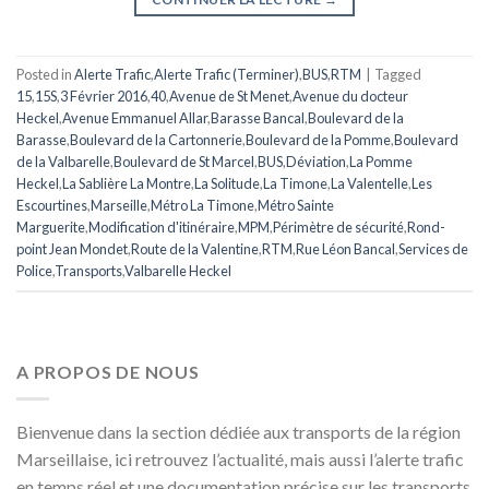
Posted in
Alerte Trafic
,
Alerte Trafic (Terminer)
,
BUS
,
RTM
|
Tagged
15
,
15S
,
3 Février 2016
,
40
,
Avenue de St Menet
,
Avenue du docteur
Heckel
,
Avenue Emmanuel Allar
,
Barasse Bancal
,
Boulevard de la
Barasse
,
Boulevard de la Cartonnerie
,
Boulevard de la Pomme
,
Boulevard
de la Valbarelle
,
Boulevard de St Marcel
,
BUS
,
Déviation
,
La Pomme
Heckel
,
La Sablière La Montre
,
La Solitude
,
La Timone
,
La Valentelle
,
Les
Escourtines
,
Marseille
,
Métro La Timone
,
Métro Sainte
Marguerite
,
Modification d'itinéraire
,
MPM
,
Périmètre de sécurité
,
Rond-
point Jean Mondet
,
Route de la Valentine
,
RTM
,
Rue Léon Bancal
,
Services de
Police
,
Transports
,
Valbarelle Heckel
A PROPOS DE NOUS
Bienvenue dans la section dédiée aux transports de la région
Marseillaise, ici retrouvez l’actualité, mais aussi l’alerte trafic
en temps réel et une documentation précise sur les transports