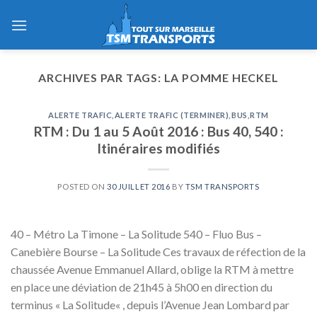
Skip
to
content
ARCHIVES PAR TAGS:
LA POMME HECKEL
ALERTE TRAFIC
,
ALERTE TRAFIC (TERMINER)
,
BUS
,
RTM
RTM : Du 1 au 5 Août 2016 : Bus 40, 540 :
Itinéraires modifiés
POSTED ON
30 JUILLET 2016
BY
TSM TRANSPORTS
40 – Métro La Timone – La Solitude 540 – Fluo Bus –
Canebière Bourse – La Solitude Ces travaux de réfection de la
chaussée Avenue Emmanuel Allard, oblige la RTM à mettre
en place une déviation de 21h45 à 5h00 en direction du
terminus « La Solitude« , depuis l’Avenue Jean Lombard par