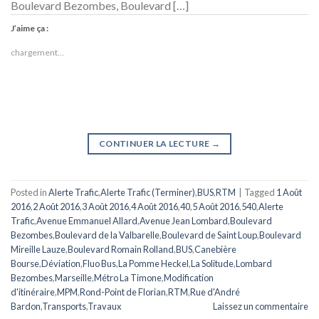
Boulevard Bezombes, Boulevard […]
J’aime ça :
chargement…
CONTINUER LA LECTURE
→
Posted in
Alerte Trafic
,
Alerte Trafic (Terminer)
,
BUS
,
RTM
|
Tagged
1 Août
2016
,
2 Août 2016
,
3 Août 2016
,
4 Août 2016
,
40
,
5 Août 2016
,
540
,
Alerte
Trafic
,
Avenue Emmanuel Allard
,
Avenue Jean Lombard
,
Boulevard
Bezombes
,
Boulevard de la Valbarelle
,
Boulevard de Saint Loup
,
Boulevard
Mireille Lauze
,
Boulevard Romain Rolland
,
BUS
,
Canebière
Bourse
,
Déviation
,
Fluo Bus
,
La Pomme Heckel
,
La Solitude
,
Lombard
Bezombes
,
Marseille
,
Métro La Timone
,
Modification
d'itinéraire
,
MPM
,
Rond-Point de Florian
,
RTM
,
Rue d'André
Bardon
,
Transports
,
Travaux
Laissez un commentaire