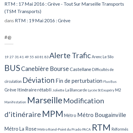
RTM : 17 Mai 2016 : Grève - Tout Sur Marseille Transports
(TSM Transports)
dans
RTM : 19 Mai 2016 : Grève
#@
Alerte Trafic
Arenc Le Silo
27
31
49
55
60
83
19
41
81
BUS
Canebière Bourse
Castellane
Difficultés de
Déviation
Fin de perturbation
circulation
Fluo Bus
Itinéraire rétabli
Grève
La Blancarde
M2
Joliette
Lycée St Exupéry
Marseille
Modification
Manifestation
MPM
d'itinéraire
Métro Bougainville
Métro
RTM
Métro La Rose
Réformés
Métro Rond-Point du Prado
PACA