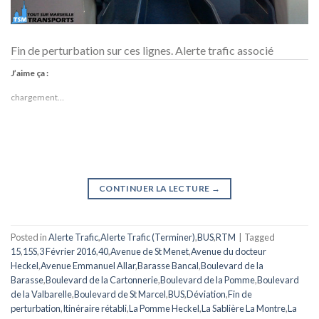
Fin de perturbation sur ces lignes. Alerte trafic associé
J’aime ça :
chargement…
CONTINUER LA LECTURE
→
Posted in
Alerte Trafic
,
Alerte Trafic (Terminer)
,
BUS
,
RTM
|
Tagged
15
,
15S
,
3 Février 2016
,
40
,
Avenue de St Menet
,
Avenue du docteur
Heckel
,
Avenue Emmanuel Allar
,
Barasse Bancal
,
Boulevard de la
Barasse
,
Boulevard de la Cartonnerie
,
Boulevard de la Pomme
,
Boulevard
de la Valbarelle
,
Boulevard de St Marcel
,
BUS
,
Déviation
,
Fin de
perturbation
,
Itinéraire rétabli
,
La Pomme Heckel
,
La Sablière La Montre
,
La