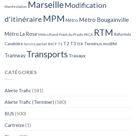
Marseille
Modification
Manifestation
MPM
d'itinéraire
Métro Bougainville
Métro
RTM
Métro La Rose
Réformés
Métro Rond-Point du Prado
PACA
T2
T3
Terminus modifié
Canebière
SNCF
T1
TER
Service partiel
Transports
Tramway
Travaux
CATÉGORIES
Alerte Trafic
(581)
Alerte Trafic (Terminer)
(580)
BUS
(500)
Cartreize
(1)