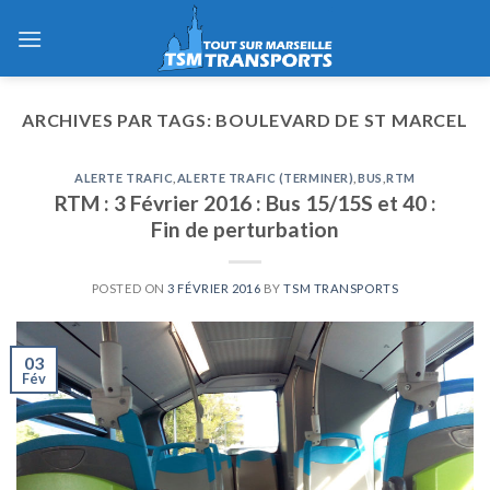
Skip
to
content
ARCHIVES PAR TAGS:
BOULEVARD DE ST MARCEL
ALERTE TRAFIC
,
ALERTE TRAFIC (TERMINER)
,
BUS
,
RTM
RTM : 3 Février 2016 : Bus 15/15S et 40 :
Fin de perturbation
POSTED ON
3 FÉVRIER 2016
BY
TSM TRANSPORTS
03
Fév