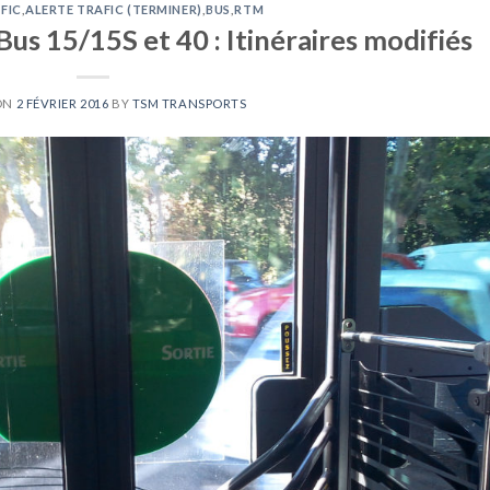
FIC
,
ALERTE TRAFIC (TERMINER)
,
BUS
,
RTM
Bus 15/15S et 40 : Itinéraires modifiés
ON
2 FÉVRIER 2016
BY
TSM TRANSPORTS