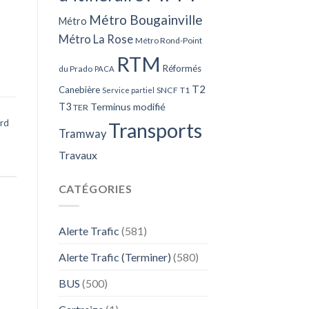
Métro Bougainville
Métro
Métro La Rose
Métro Rond-Point
RTM
Réformés
du Prado
PACA
T2
Canebière
SNCF
T1
Service partiel
T3
Terminus modifié
TER
rd
Transports
Tramway
Travaux
CATÉGORIES
Alerte Trafic
(581)
Alerte Trafic (Terminer)
(580)
BUS
(500)