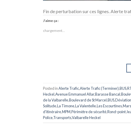
Fin de perturbation sur ces lignes. Alerte tra
J’aime ça :
chargement…
Posted in
Alerte Trafic
,
Alerte Trafic (Terminer)
,
BUS
,
R
Heckel
,
Avenue Emmanuel Allar
,
Barasse Bancal
,
Boule
de la Valbarelle
,
Boulevard de St Marcel
,
BUS
,
Déviatio
Solitude
,
La Timone
,
La Valentelle
,
Les Escourtines
,
Mars
d'itinéraire
,
MPM
,
Périmètre de sécurité
,
Rond-point Je
Police
,
Transports
,
Valbarelle Heckel