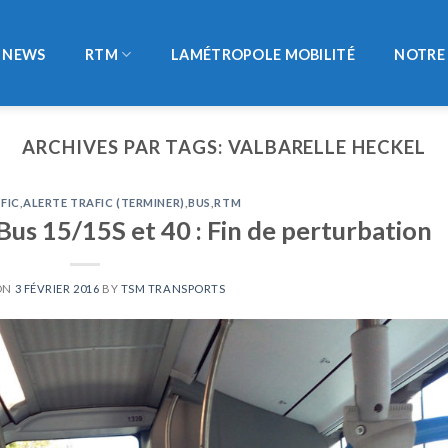
NEWS
RTM
LAMÉTROPOLE MOBILITÉ
NOTRE 
ARCHIVES PAR TAGS:
VALBARELLE HECKEL
FIC
,
ALERTE TRAFIC (TERMINER)
,
BUS
,
RTM
Bus 15/15S et 40 : Fin de perturbation
ON
3 FÉVRIER 2016
BY
TSM TRANSPORTS