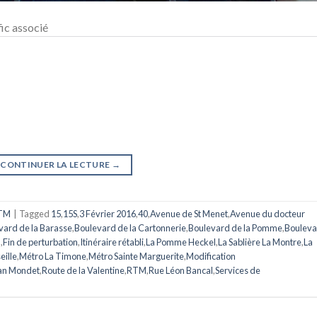
fic associé
CONTINUER LA LECTURE
→
TM
|
Tagged
15
,
15S
,
3 Février 2016
,
40
,
Avenue de St Menet
,
Avenue du docteur
vard de la Barasse
,
Boulevard de la Cartonnerie
,
Boulevard de la Pomme
,
Bouleva
n
,
Fin de perturbation
,
Itinéraire rétabli
,
La Pomme Heckel
,
La Sablière La Montre
,
La
eille
,
Métro La Timone
,
Métro Sainte Marguerite
,
Modification
an Mondet
,
Route de la Valentine
,
RTM
,
Rue Léon Bancal
,
Services de