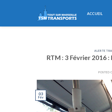
Skip
to
ACCUEIL
content
ALERTE TRA
RTM : 3 Février 2016 : 
POSTED 
03
Fév