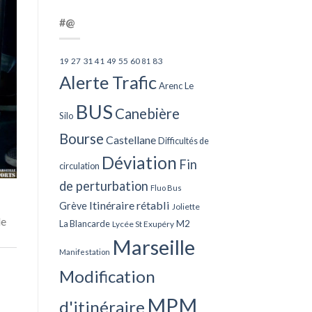
#@
27
31
49
55
60
83
19
41
81
Alerte Trafic
Arenc Le
BUS
Canebière
Silo
Bourse
Castellane
Difficultés de
Déviation
Fin
circulation
de perturbation
Fluo Bus
Itinéraire rétabli
Grève
Joliette
de
La Blancarde
M2
Lycée St Exupéry
Marseille
Manifestation
Modification
MPM
d'itinéraire