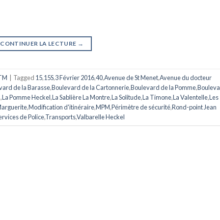
CONTINUER LA LECTURE
→
TM
|
Tagged
15
,
15S
,
3 Février 2016
,
40
,
Avenue de St Menet
,
Avenue du docteur
vard de la Barasse
,
Boulevard de la Cartonnerie
,
Boulevard de la Pomme
,
Bouleva
n
,
La Pomme Heckel
,
La Sablière La Montre
,
La Solitude
,
La Timone
,
La Valentelle
,
Les
Marguerite
,
Modification d'itinéraire
,
MPM
,
Périmètre de sécurité
,
Rond-point Jean
ervices de Police
,
Transports
,
Valbarelle Heckel