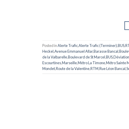
Posted in
Alerte Trafic
,
Alerte Trafic (Terminer)
,
BUS
,
R
Heckel
,
Avenue Emmanuel Allar
,
Barasse Bancal
,
Boule
de la Valbarelle
,
Boulevard de St Marcel
,
BUS
,
Déviatio
Escourtines
,
Marseille
,
Métro La Timone
,
Métro Sainte 
Mondet
,
Route de la Valentine
,
RTM
,
Rue Léon Bancal
,
S