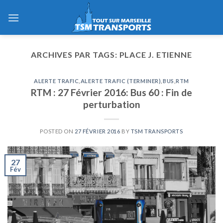
Skip
to
content
ARCHIVES PAR TAGS:
PLACE J. ETIENNE
ALERTE TRAFIC
,
ALERTE TRAFIC (TERMINER)
,
BUS
,
RTM
RTM : 27 Février 2016: Bus 60 : Fin de
perturbation
POSTED ON
27 FÉVRIER 2016
BY
TSM TRANSPORTS
27
Fév