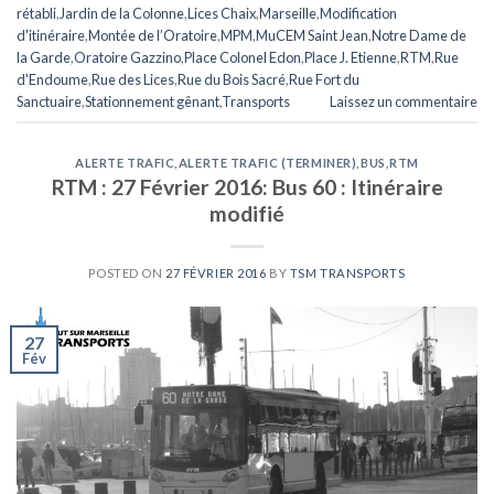
rétabli
,
Jardin de la Colonne
,
Lices Chaix
,
Marseille
,
Modification
d'itinéraire
,
Montée de l’Oratoire
,
MPM
,
MuCEM Saint Jean
,
Notre Dame de
la Garde
,
Oratoire Gazzino
,
Place Colonel Edon
,
Place J. Etienne
,
RTM
,
Rue
d'Endoume
,
Rue des Lices
,
Rue du Bois Sacré
,
Rue Fort du
Sanctuaire
,
Stationnement gênant
,
Transports
Laissez un commentaire
ALERTE TRAFIC
,
ALERTE TRAFIC (TERMINER)
,
BUS
,
RTM
RTM : 27 Février 2016: Bus 60 : Itinéraire
modifié
POSTED ON
27 FÉVRIER 2016
BY
TSM TRANSPORTS
27
Fév