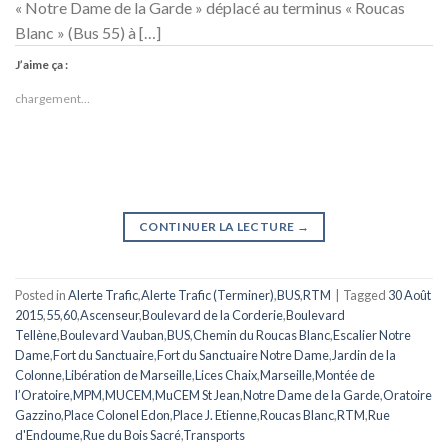
« Notre Dame de la Garde » déplacé au terminus « Roucas
Blanc » (Bus 55) à […]
J’aime ça :
chargement…
CONTINUER LA LECTURE
→
Posted in
Alerte Trafic
,
Alerte Trafic (Terminer)
,
BUS
,
RTM
|
Tagged
30 Août
2015
,
55
,
60
,
Ascenseur
,
Boulevard de la Corderie
,
Boulevard
Tellène
,
Boulevard Vauban
,
BUS
,
Chemin du Roucas Blanc
,
Escalier Notre
Dame
,
Fort du Sanctuaire
,
Fort du Sanctuaire Notre Dame
,
Jardin de la
Colonne
,
Libération de Marseille
,
Lices Chaix
,
Marseille
,
Montée de
l’Oratoire
,
MPM
,
MUCEM
,
MuCEM St Jean
,
Notre Dame de la Garde
,
Oratoire
Gazzino
,
Place Colonel Edon
,
Place J. Etienne
,
Roucas Blanc
,
RTM
,
Rue
d'Endoume
,
Rue du Bois Sacré
,
Transports