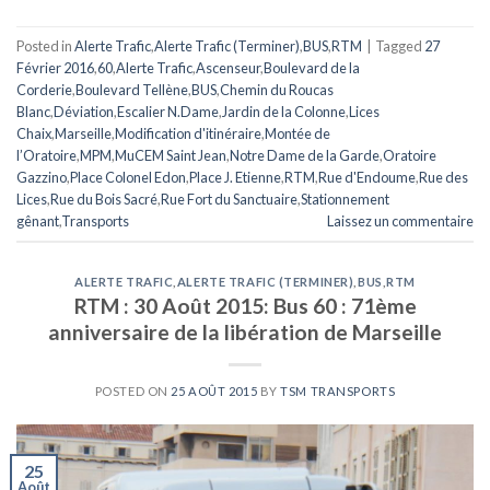
Posted in
Alerte Trafic
,
Alerte Trafic (Terminer)
,
BUS
,
RTM
|
Tagged
27
Février 2016
,
60
,
Alerte Trafic
,
Ascenseur
,
Boulevard de la
Corderie
,
Boulevard Tellène
,
BUS
,
Chemin du Roucas
Blanc
,
Déviation
,
Escalier N.Dame
,
Jardin de la Colonne
,
Lices
Chaix
,
Marseille
,
Modification d'itinéraire
,
Montée de
l’Oratoire
,
MPM
,
MuCEM Saint Jean
,
Notre Dame de la Garde
,
Oratoire
Gazzino
,
Place Colonel Edon
,
Place J. Etienne
,
RTM
,
Rue d'Endoume
,
Rue des
Lices
,
Rue du Bois Sacré
,
Rue Fort du Sanctuaire
,
Stationnement
gênant
,
Transports
Laissez un commentaire
ALERTE TRAFIC
,
ALERTE TRAFIC (TERMINER)
,
BUS
,
RTM
RTM : 30 Août 2015: Bus 60 : 71ème
anniversaire de la libération de Marseille
POSTED ON
25 AOÛT 2015
BY
TSM TRANSPORTS
25
Août