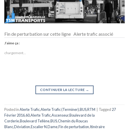
Fin de perturbation sur cette ligne Alerte trafic associé
J’aime ça :
chargement…
CONTINUER LA LECTURE
→
Posted in
Alerte Trafic
,
Alerte Trafic (Terminer)
,
BUS
,
RTM
|
Tagged
27
Février 2016
,
60
,
Alerte Trafic
,
Ascenseur
,
Boulevard de la
Corderie
,
Boulevard Tellène
,
BUS
,
Chemin du Roucas
Blanc
,
Déviation
,
Escalier N.Dame
,
Fin de perturbation
,
Itinéraire