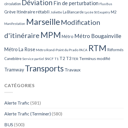
Déviation
Fin de perturbation
circulation
Fluo Bus
Itinéraire rétabli
Grève
La Blancarde
M2
Joliette
Lycée St Exupéry
Marseille
Modification
Manifestation
MPM
d'itinéraire
Métro Bougainville
Métro
RTM
Métro La Rose
Réformés
Métro Rond-Point du Prado
PACA
T2
T3
Terminus modifié
Canebière
SNCF
T1
TER
Service partiel
Transports
Tramway
Travaux
CATÉGORIES
Alerte Trafic
(581)
Alerte Trafic (Terminer)
(580)
BUS
(500)