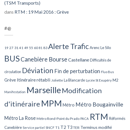
(TSM Transports)
dans
RTM : 19 Mai 2016 : Grève
#@
Alerte Trafic
Arenc Le Silo
27
31
49
55
60
83
19
41
81
BUS
Canebière Bourse
Castellane
Difficultés de
Déviation
Fin de perturbation
circulation
Fluo Bus
Itinéraire rétabli
Grève
La Blancarde
M2
Joliette
Lycée St Exupéry
Marseille
Modification
Manifestation
MPM
d'itinéraire
Métro Bougainville
Métro
RTM
Métro La Rose
Réformés
Métro Rond-Point du Prado
PACA
T2
T3
Terminus modifié
Canebière
SNCF
T1
TER
Service partiel