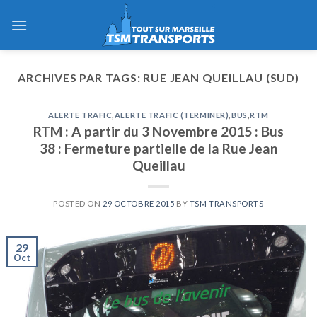
Skip
to
content
ARCHIVES PAR TAGS:
RUE JEAN QUEILLAU (SUD)
ALERTE TRAFIC
,
ALERTE TRAFIC (TERMINER)
,
BUS
,
RTM
RTM : A partir du 3 Novembre 2015 : Bus
38 : Fermeture partielle de la Rue Jean
Queillau
POSTED ON
29 OCTOBRE 2015
BY
TSM TRANSPORTS
29
Oct