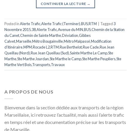
CONTINUER LA LECTURE
→
Posted in
Alerte Trafic
,
Alerte Trafic (Terminer)
,
BUS
,
RTM
|
Tagged
3
Novembre 2015
,
38
,
Alerte Trafic
,
Avenue du MIN
,
BUS
,
Chemin de la Station
du Canet
,
Chemin de Sainte Marthe
,
Déviation
,
Gibbes
Calvet
,
Marseille
,
Métro Bougainville
,
Métro Malpassé
,
Modification
d'itinéraire
,
MPM
,
Rocade L2
,
RTM
,
Rue Berthelot
,
Rue Cade
,
Rue Jean
Queillau (Nord)
,
Rue Jean Queillau (Sud)
,
Sainte Marthe Le Camp
,
Ste
Marthe
,
Ste Marthe Jourdan
,
Ste Marthe le Camp
,
Ste Marthe Peupliers
,
Ste
Marthe Vert Bois
,
Transports
,
Travaux
A PROPOS DE NOUS
Bienvenue dans la section dédiée aux transports de la région
Marseillaise, ici retrouvez l’actualité, mais aussi l’alerte trafic
en temps réel et une documentation précise sur les transports
de Marseille.