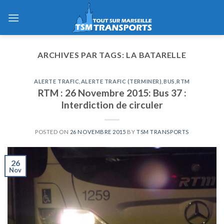
Skip
to
content
ARCHIVES PAR TAGS:
LA BATARELLE
ALERTE TRAFIC
,
ALERTE TRAFIC (TERMINER)
,
BUS
,
RTM
RTM : 26 Novembre 2015: Bus 37 :
Interdiction de circuler
POSTED ON
26 NOVEMBRE 2015
BY
TSM TRANSPORTS
26
Nov