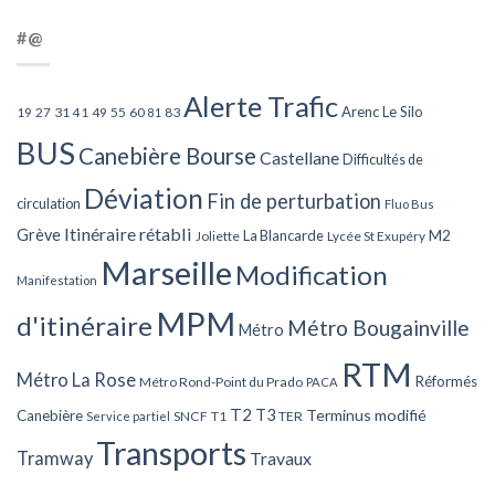
#@
Alerte Trafic
Arenc Le Silo
27
31
49
55
60
83
19
41
81
BUS
Canebière Bourse
Castellane
Difficultés de
Déviation
Fin de perturbation
circulation
Fluo Bus
Itinéraire rétabli
Grève
La Blancarde
M2
Joliette
Lycée St Exupéry
Marseille
Modification
Manifestation
MPM
d'itinéraire
Métro Bougainville
Métro
RTM
Métro La Rose
Réformés
Métro Rond-Point du Prado
PACA
T2
T3
Terminus modifié
Canebière
SNCF
T1
TER
Service partiel
Transports
Tramway
Travaux