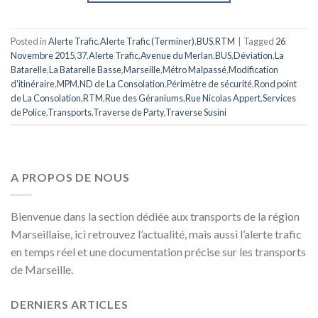
Posted in
Alerte Trafic
,
Alerte Trafic (Terminer)
,
BUS
,
RTM
|
Tagged
26
Novembre 2015
,
37
,
Alerte Trafic
,
Avenue du Merlan
,
BUS
,
Déviation
,
La
Batarelle
,
La Batarelle Basse
,
Marseille
,
Métro Malpassé
,
Modification
d'itinéraire
,
MPM
,
ND de La Consolation
,
Périmètre de sécurité
,
Rond point
de La Consolation
,
RTM
,
Rue des Géraniums
,
Rue Nicolas Appert
,
Services
de Police
,
Transports
,
Traverse de Party
,
Traverse Susini
A PROPOS DE NOUS
Bienvenue dans la section dédiée aux transports de la région
Marseillaise, ici retrouvez l’actualité, mais aussi l’alerte trafic
en temps réel et une documentation précise sur les transports
de Marseille.
DERNIERS ARTICLES