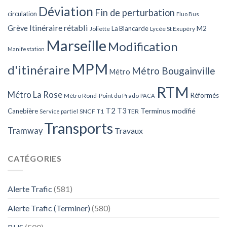
Déviation
Fin de perturbation
circulation
Fluo Bus
Itinéraire rétabli
Grève
La Blancarde
M2
Joliette
Lycée St Exupéry
Marseille
Modification
Manifestation
MPM
d'itinéraire
Métro Bougainville
Métro
RTM
Métro La Rose
Réformés
Métro Rond-Point du Prado
PACA
T2
T3
Terminus modifié
Canebière
SNCF
T1
TER
Service partiel
Transports
Tramway
Travaux
CATÉGORIES
Alerte Trafic
(581)
Alerte Trafic (Terminer)
(580)