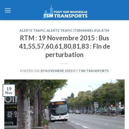
Skip
to
content
ALERTE TRAFIC
,
ALERTE TRAFIC (TERMINER)
,
BUS
,
RTM
RTM : 19 Novembre 2015 : Bus
41,55,57,60,61,80,81,83 : Fin de
perturbation
POSTED ON
19 NOVEMBRE 2015
BY
TSM TRANSPORTS
19
Nov