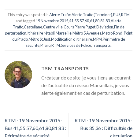
This entry was posted in
Alerte Trafic
,
Alerte Trafic (Terminer)
,
BUS
,
RTM
and tagged
19 Novembre 2015
,
41
,
55
,
57
,
60
,
61
,
80
,
81
,
83
,
Alerte
Trafic
,
Castellane
,
Centre ville
,
Cours Pierre Puget
,
Déviation
,
Fin de
perturbation
,
Itinéraire rétabli
,
Marseille
,
Métro 5 Avenues
,
Métro Rond-Point
du Prado
,
Métro St Just
,
Modification d'itinéraire
,
MPM
,
Périmètre de
sécurité
,
Pharo
,
RTM
,
Services de Police
,
Transports
.
TSM TRANSPORTS
Créateur de ce site, je vous tiens au courant
de l'actualité du réseau Marseillais, je vous
alerte également en cas de perturbation.
RTM : 19 Novembre 2015 :
RTM : 19 Novembre 2015 :
Bus 41,55,57,60,61,80,81,83 :
Bus 35,36 : Difficultés de
Périmètre de sécurité
circulation