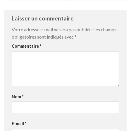
Laisser un commentaire
Votre adresse e-mail ne sera pas publiée.
Les champs
obligatoires sont indiqués avec
*
Commentaire
*
Nom
*
E-mail
*