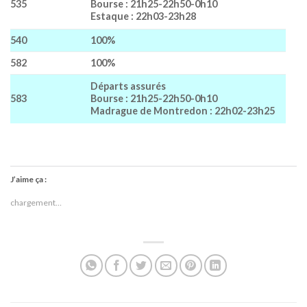
535
Bourse : 21h25-22h50-0h10
Estaque : 22h03-23h28
540
100%
582
100%
Départs assurés
583
Bourse : 21h25-22h50-0h10
Madrague de Montredon : 22h02-23h25
J’aime ça :
chargement…