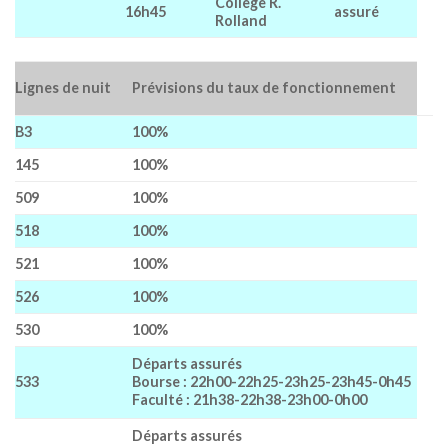
Collège R.
16h45
assuré
Rolland
Lignes de nuit
Prévisions du taux de fonctionnement
B3
100%
145
100%
509
100%
518
100%
521
100%
526
100%
530
100%
Départs assurés
533
Bourse : 22h00-22h25-23h25-23h45-0h45
Faculté : 21h38-22h38-23h00-0h00
Départs assurés