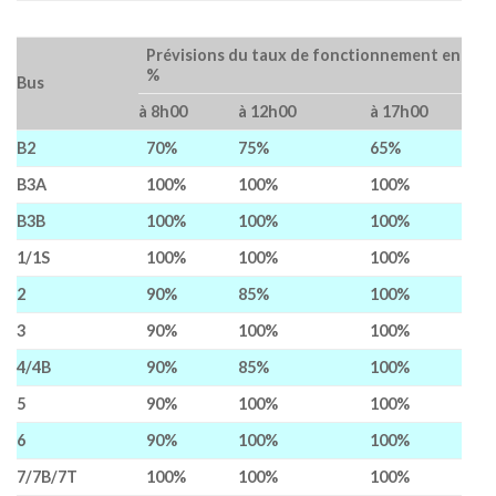
Prévisions du taux de fonctionnement en
%
Bus
à 8h00
à 12h00
à 17h00
B2
70%
75%
65%
B3A
100%
100%
100%
B3B
100%
100%
100%
1/1S
100%
100%
100%
2
90%
85%
100%
3
90%
100%
100%
4/4B
90%
85%
100%
5
90%
100%
100%
6
90%
100%
100%
7/7B/7T
100%
100%
100%