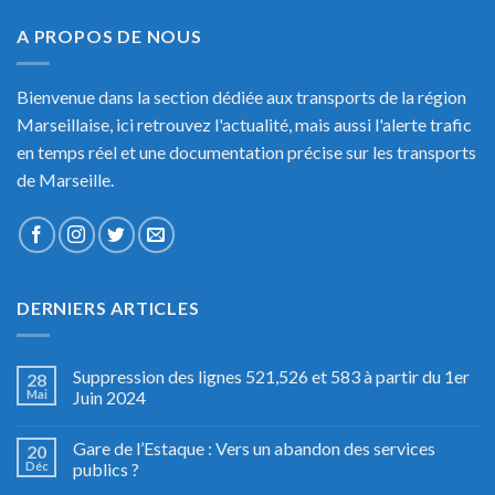
A PROPOS DE NOUS
Bienvenue dans la section dédiée aux transports de la région
Marseillaise, ici retrouvez l'actualité, mais aussi l'alerte trafic
en temps réel et une documentation précise sur les transports
de Marseille.
DERNIERS ARTICLES
Suppression des lignes 521,526 et 583 à partir du 1er
28
Mai
Juin 2024
Gare de l’Estaque : Vers un abandon des services
20
Déc
publics ?