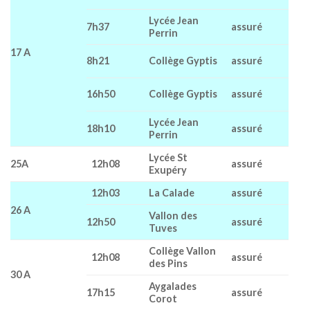
Lycée Jean
7h37
assuré
Perrin
17 A
8h21
Collège Gyptis
assuré
16h50
Collège Gyptis
assuré
Lycée Jean
18h10
assuré
Perrin
Lycée St
25A
12h08
assuré
Exupéry
12h03
La Calade
assuré
26 A
Vallon des
12h50
assuré
Tuves
Collège Vallon
12h08
assuré
des Pins
30 A
Aygalades
17h15
assuré
Corot