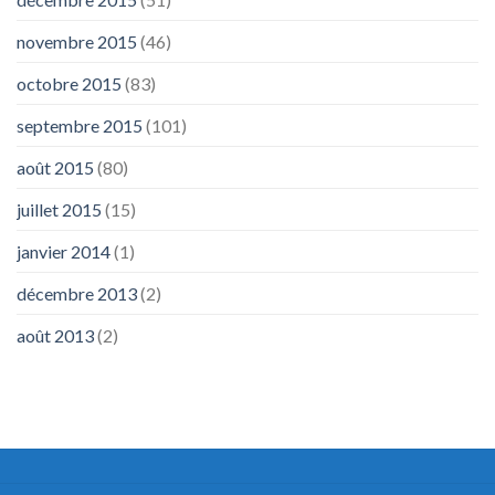
novembre 2015
(46)
octobre 2015
(83)
septembre 2015
(101)
août 2015
(80)
juillet 2015
(15)
janvier 2014
(1)
décembre 2013
(2)
août 2013
(2)