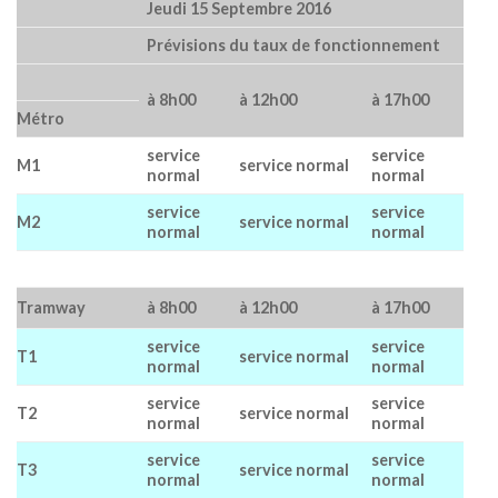
Jeudi 15 Septembre 2016
Prévisions du taux de fonctionnement
à 8h00
à 12h00
à 17h00
Métro
service
service
M1
service normal
normal
normal
service
service
M2
service normal
normal
normal
Tramway
à 8h00
à 12h00
à 17h00
service
service
T1
service normal
normal
normal
service
service
T2
service normal
normal
normal
service
service
T3
service normal
normal
normal