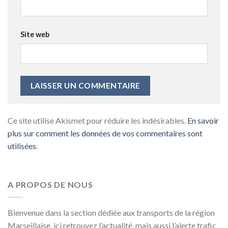
Site web
Ce site utilise Akismet pour réduire les indésirables.
En savoir
plus sur comment les données de vos commentaires sont
utilisées
.
A PROPOS DE NOUS
Bienvenue dans la section dédiée aux transports de la région
Marseillaise, ici retrouvez l’actualité, mais aussi l’alerte trafic